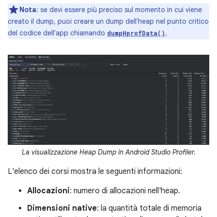
Nota
:
se devi essere più preciso sul momento in cui viene
creato il dump, puoi creare un dump dell'heap nel punto critico
del codice dell'app chiamando
.
dumpHprofData()
La visualizzazione Heap Dump in Android Studio Profiler.
L'elenco dei corsi mostra le seguenti informazioni:
Allocazioni
: numero di allocazioni nell'heap.
Dimensioni native
: la quantità totale di memoria