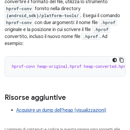
convertire il formato del file, utilizza lo strumento
hprof-conv
fornito nella directory
{android_sdk}/platform-tools/
. Esegui il comando
hprof-conv
con due argomenti: il nome file
.hprof
originale e la posizione in cui scrivere il file
.hprof
convertito, incluso il nuovo nome file
.hprof
. Ad
esempio:
hprof-conv heap-original.hprof heap-converted.hpro
Risorse aggiuntive
Acquisire un dump dell'heap (visualizzazioni)
I campioni di contenuti e codice in questa pagina sono soggetti alle