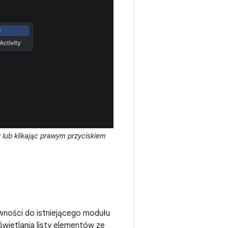
y
lub klikając prawym przyciskiem
ności do istniejącego modułu
wietlania listy elementów ze