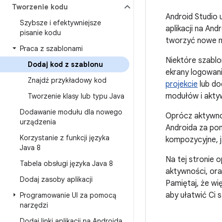
Tworzenie kodu
Android Studio
Szybsze i efektywniejsze
aplikacji na An
pisanie kodu
tworzyć nowe mo
Praca z szablonami
Niektóre szablo
Dodaj kod z szablonu
ekrany logowan
Znajdź przykładowy kod
projekcie
lub do
modułów i aktyw
Tworzenie klasy lub typu Java
Dodawanie modułu dla nowego
Oprócz aktywnoś
urządzenia
Androida za pom
Korzystanie z funkcji języka
kompozycyjne, j
Java 8
Na tej stronie o
Tabela obsługi języka Java 8
aktywności, or
Dodaj zasoby aplikacji
Pamiętaj, że wi
aby ułatwić Ci 
Programowanie UI za pomocą
narzędzi
Dodaj linki aplikacji na Androida