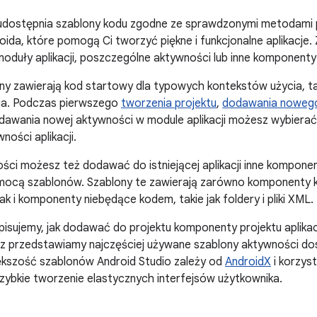
 udostępnia szablony kodu zgodne ze sprawdzonymi metodami p
droida, które pomogą Ci tworzyć piękne i funkcjonalne aplikac
duły aplikacji, poszczególne aktywności lub inne komponenty p
ny zawierają kod startowy dla typowych kontekstów użycia, taki
ia. Podczas pierwszego
tworzenia projektu
,
dodawania nowego 
dawania nowej aktywności w module aplikacji możesz wybiera
ności aplikacji.
ci możesz też dodawać do istniejącej aplikacji inne komponent
ocą szablonów. Szablony te zawierają zarówno komponenty kodu
ak i komponenty niebędące kodem, takie jak foldery i pliki XML.
pisujemy, jak dodawać do projektu komponenty projektu aplikacj
az przedstawiamy najczęściej używane szablony aktywności do
ększość szablonów Android Studio zależy od
AndroidX
i korzys
szybkie tworzenie elastycznych interfejsów użytkownika.