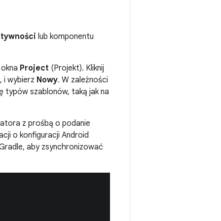
ktywności
lub komponentu
j okna
Project
(Projekt). Kliknij
 i wybierz
Nowy
. W zależności
ę typów szablonów, taką jak na
eatora z prośbą o podanie
ji o konfiguracji Android
 Gradle, aby zsynchronizować