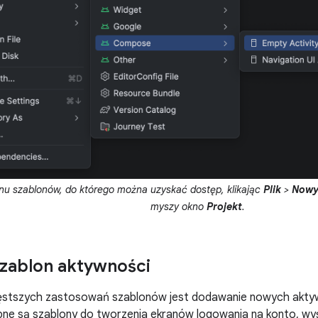
u szablonów, do którego można uzyskać dostęp, klikając
Plik
>
Now
myszy okno
Projekt
.
zablon aktywności
ęstszych zastosowań szablonów jest dodawanie nowych aktyw
ępne są szablony do tworzenia ekranów logowania na konto, wyś