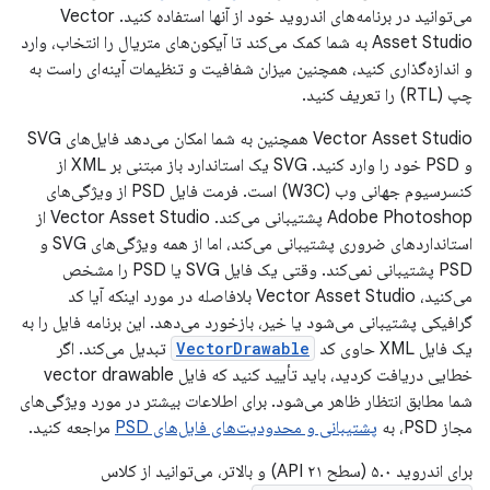
می‌توانید در برنامه‌های اندروید خود از آنها استفاده کنید. Vector
Asset Studio به شما کمک می‌کند تا آیکون‌های متریال را انتخاب، وارد
و اندازه‌گذاری کنید، همچنین میزان شفافیت و تنظیمات آینه‌ای راست به
چپ (RTL) را تعریف کنید.
Vector Asset Studio همچنین به شما امکان می‌دهد فایل‌های SVG
و PSD خود را وارد کنید. SVG یک استاندارد باز مبتنی بر XML از
کنسرسیوم جهانی وب (W3C) است. فرمت فایل PSD از ویژگی‌های
Adobe Photoshop پشتیبانی می‌کند. Vector Asset Studio از
استانداردهای ضروری پشتیبانی می‌کند، اما از همه ویژگی‌های SVG و
PSD پشتیبانی نمی‌کند. وقتی یک فایل SVG یا PSD را مشخص
می‌کنید، Vector Asset Studio بلافاصله در مورد اینکه آیا کد
گرافیکی پشتیبانی می‌شود یا خیر، بازخورد می‌دهد. این برنامه فایل را به
یک فایل XML حاوی کد
VectorDrawable
تبدیل می‌کند. اگر
خطایی دریافت کردید، باید تأیید کنید که فایل vector drawable
شما مطابق انتظار ظاهر می‌شود. برای اطلاعات بیشتر در مورد ویژگی‌های
مجاز PSD، به
پشتیبانی و محدودیت‌های فایل‌های PSD
مراجعه کنید.
برای اندروید ۵.۰ (سطح API ۲۱) و بالاتر، می‌توانید از کلاس