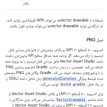
بالاتر
استفاده از vector drawableها می‌تواند APK کوچک‌تری تولید کند،
اما بارگذاری اولیه vector drawableها می‌تواند بیشتر طول بکشد.
نسل PNG
اندروید ۵.۰ (سطح API ۲۱) و بالاتر، پشتیبانی از فایل‌های برداری قابل
ترسیم را ارائه می‌دهد. اگر برنامه شما حداقل سطح API پایین‌تری داشته
باشد، Vector Asset Studio فایل برداری قابل ترسیم را به پروژه شما
اضافه می‌کند. همچنین، در زمان ساخت، Gradle تصاویر رستری PNG
را با وضوح‌های مختلف ایجاد می‌کند. Gradle چگالی‌های PNG مشخص
شده توسط ویژگی
generatedDensities
زبان خاص دامنه (DSL) را
در یک فایل
build.gradle
تولید می‌کند.
برای اندروید ۵.۰ (سطح API ۲۱) و بالاتر، Vector Asset Studio از
تمام عناصر
VectorDrawable
پشتیبانی می‌کند. برای سازگاری با
اندروید ۴.۴ (سطح API ۲۰) و پایین‌تر، Vector Asset Studio از