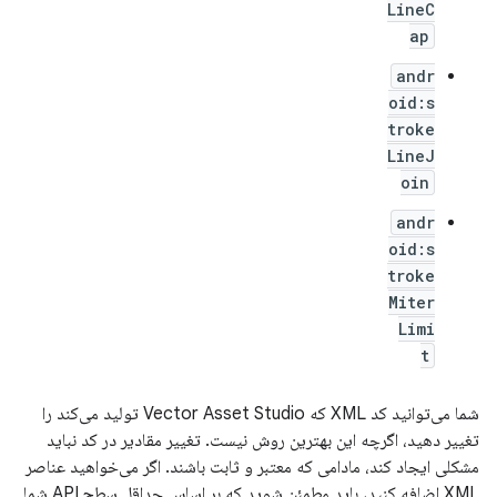
LineC
ap
andr
oid:s
troke
LineJ
oin
andr
oid:s
troke
Miter
Limi
t
شما می‌توانید کد XML که Vector Asset Studio تولید می‌کند را
تغییر دهید، اگرچه این بهترین روش نیست. تغییر مقادیر در کد نباید
مشکلی ایجاد کند، مادامی که معتبر و ثابت باشند. اگر می‌خواهید عناصر
XML اضافه کنید، باید مطمئن شوید که بر اساس حداقل سطح API شما