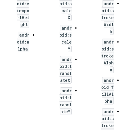
oid:v
oid:s
andr
iewpo
cale
oid:s
rtHei
X
troke
ght
Widt
andr
h
andr
oid:s
oid:a
cale
andr
lpha
Y
oid:s
troke
andr
Alph
oid:t
a
ransl
ateX
andr
oid:f
andr
illAl
oid:t
pha
ransl
ateY
andr
oid:s
troke