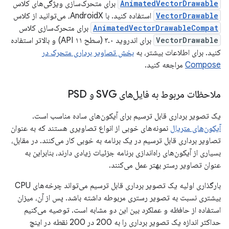
AnimatedVectorDrawable
برای متحرک‌سازی ویژگی‌های کلاس
VectorDrawable
استفاده کنید. با AndroidX، می‌توانید از کلاس
AnimatedVectorDrawableCompat
برای متحرک‌سازی کلاس
VectorDrawable
برای اندروید ۳.۰ (سطح API ۱۱) و بالاتر استفاده
کنید. برای اطلاعات بیشتر، به
بخش تصاویر برداری متحرک در
Compose
مراجعه کنید.
ملاحظات مربوط به فایل‌های SVG و PSD
یک تصویر برداری قابل ترسیم برای آیکون‌های ساده مناسب است.
آیکون‌های متریال
نمونه‌های خوبی از انواع تصاویری هستند که به عنوان
تصاویر برداری قابل ترسیم در یک برنامه به خوبی کار می‌کنند. در مقابل،
بسیاری از آیکون‌های راه‌اندازی برنامه جزئیات زیادی دارند، بنابراین به
عنوان تصاویر رستر بهتر عمل می‌کنند.
بارگذاری اولیه یک تصویر برداری قابل ترسیم می‌تواند چرخه‌های CPU
بیشتری نسبت به تصویر رستری مربوطه داشته باشد. پس از آن، میزان
استفاده از حافظه و عملکرد بین این دو مشابه است. توصیه می‌کنیم
حداکثر اندازه یک تصویر برداری را به 200 در 200 نقطه در اینچ