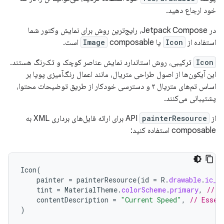
خود ارجاع دهید.
در Jetpack Compose، رایج‌ترین روش برای نمایش وکتور شما
استفاده از
Icon
یا
composable است.
Image
Icon
ترکیبی، روش استاندارد نمایش عناصر کوچک و تک‌رنگ هستند.
این آیکون‌ها از اصول طراحی متریال، مانند اعمال رنگ‌آمیزی پویا بر
اساس تم‌های متریال ۳ و دسترسی خودکار از طریق توضیحات محتوا،
پشتیبانی می‌کنند.
از API
painterResource
برای ارائه فایل‌های برداری XML به
composable استفاده کنید:
Icon
(
painter
=
painterResource
(
id
=
R
.
drawable
.
ic_s
tint
=
MaterialTheme
.
colorScheme
.
primary
,
// A
contentDescription
=
"Current Speed"
,
// Essen
)