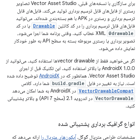
برای سازگاری با نسخه‌های قبلی، Vector Asset Studio تصاویر
رستری از فایل‌های قابل ترسیم برداری تولید می‌کند. فایل‌های قابل
ترسیم برداری و رستری در APK با هم بسته‌بندی شده‌اند. می‌توانید
فایل‌های قابل ترسیم برداری را در کد کاتلین
Drawable
یا در کد
@drawable
XML
خطاب کنید. وقتی برنامه شما اجرا می‌شود،
تصویر برداری یا رستری مربوطه بسته به سطح API به طور خودکار
نمایش داده می‌شود.
اگر می‌خواهید فقط از vector drawableها استفاده کنید، می‌توانید از
AndroidX 1.0.0 یا بالاتر استفاده کنید. این تکنیک قبل از اجرای
Vector Asset Studio، همانطور که در
AndroidX
توضیح داده شده
است، نیاز به تغییر در فایل
build.gradle
شما دارد. کلاس
VectorDrawableCompat
در AndroidX به شما امکان می‌دهد
VectorDrawable
در اندروید 2.1 (سطح API 7) و بالاتر پشتیبانی
کنید.
انواع گرافیک برداری پشتیبانی شده
مشخصات طراحی متریال گوگل،
آیکون‌های متریال را
ارائه می‌دهد که