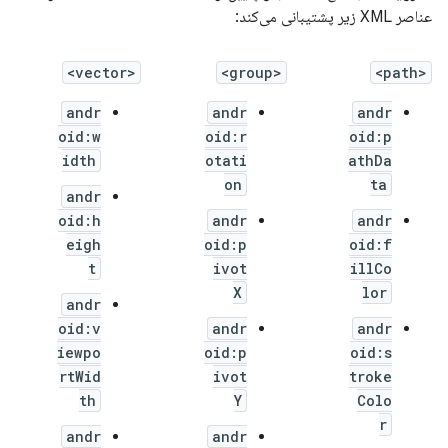
عناصر XML زیر پشتیبانی می‌کند:
<vector>
<group>
<path>
andr
andr
andr
oid:w
oid:r
oid:p
idth
otati
athDa
on
ta
andr
oid:h
andr
andr
eigh
oid:p
oid:f
t
ivot
illCo
X
lor
andr
oid:v
andr
andr
iewpo
oid:p
oid:s
rtWid
ivot
troke
th
Y
Colo
r
andr
andr