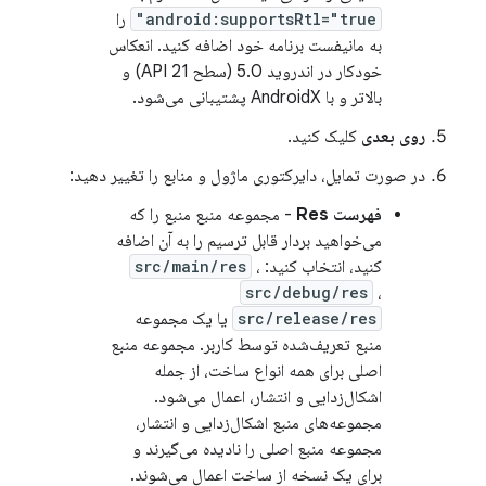
android:supportsRtl="true"
را
به مانیفست برنامه خود اضافه کنید. انعکاس
خودکار در اندروید 5.0 (سطح API 21) و
بالاتر و با AndroidX پشتیبانی می‌شود.
روی بعدی
کلیک کنید.
در صورت تمایل، دایرکتوری ماژول و منابع را تغییر دهید:
فهرست Res
- مجموعه منبع منبع را که
می‌خواهید بردار قابل ترسیم را به آن اضافه
کنید، انتخاب کنید:
،
src/main/res
src/debug/res
،
src/release/res
یا یک مجموعه
منبع تعریف‌شده توسط کاربر. مجموعه منبع
اصلی برای همه انواع ساخت، از جمله
اشکال‌زدایی و انتشار، اعمال می‌شود.
مجموعه‌های منبع اشکال‌زدایی و انتشار،
مجموعه منبع اصلی را نادیده می‌گیرند و
برای یک نسخه از ساخت اعمال می‌شوند.