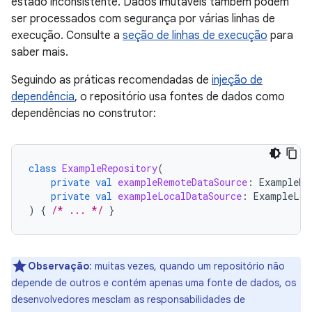
estado inconsistente. Dados imutáveis também podem
ser processados com segurança por várias linhas de
execução. Consulte a
seção de linhas de execução
para
saber mais.
Seguindo as práticas recomendadas de
injeção de
dependência
, o repositório usa fontes de dados como
dependências no construtor:
class
ExampleRepository
(
private
val
exampleRemoteDataSource
:
ExampleRe
private
val
exampleLocalDataSource
:
ExampleLoc
)
{
/* ... */
}
Observação
:
muitas vezes, quando um repositório não
depende de outros e contém apenas uma fonte de dados, os
desenvolvedores mesclam as responsabilidades de