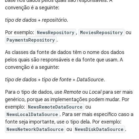
base nos dados pelos quais são responsáveis. A
convenção é a seguinte:
tipo de dados
+
repositório
.
Por exemplo:
NewsRepository
,
MoviesRepository
ou
PaymentsRepository
.
As classes da fonte de dados têm o nome dos dados
pelos quais são responsáveis e da fonte que usam. A
convenção é a seguinte:
tipo de dados
+
tipo de fonte
+
DataSource
.
Para o tipo de dados, use
Remote
ou
Local
para ser mais
genérico, porque as implementações podem mudar. Por
exemplo:
NewsRemoteDataSource
ou
NewsLocalDataSource
. Para ser mais específico caso a
fonte seja importante, use o tipo dela. Por exemplo:
NewsNetworkDataSource
ou
NewsDiskDataSource
.