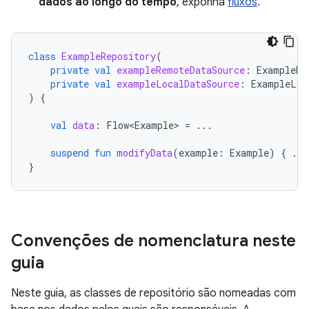
dados ao longo do tempo
, exponha
fluxos
.
class
ExampleRepository
(
private
val
exampleRemoteDataSource
:
ExampleRe
private
val
exampleLocalDataSource
:
ExampleLoc
)
{
val
data
:
Flow<Example>
=
...
suspend
fun
modifyData
(
example
:
Example
)
{
...
}
Convenções de nomenclatura neste
guia
Neste guia, as classes de repositório são nomeadas com