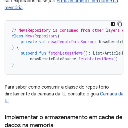
são explicados na seção
Armazenamento em cache na
memória
.
// NewsRepository is consumed from other layers of
class
NewsRepository
(
private
val
newsRemoteDataSource
:
NewsRemoteDa
)
{
suspend
fun
fetchLatestNews
():
List<ArticleHea
newsRemoteDataSource
.
fetchLatestNews
()
}
Para saber como consumir a classe do repositório
diretamente da camada da IU, consulte o guia
Camada da
IU
.
Implementar o armazenamento em cache de
dados na memória