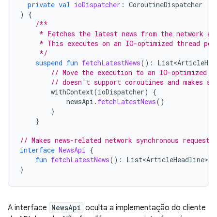
private
val
ioDispatcher
:
CoroutineDispatcher
)
{
/**
     * Fetches the latest news from the network an
     * This executes on an IO-optimized thread poo
     */
suspend
fun
fetchLatestNews
():
List<ArticleHea
// Move the execution to an IO-optimized t
// doesn't support coroutines and makes sy
withContext
(
ioDispatcher
)
{
newsApi
.
fetchLatestNews
()
}
}
// Makes news-related network synchronous requests
interface
NewsApi
{
fun
fetchLatestNews
():
List<ArticleHeadline>
}
A interface
NewsApi
oculta a implementação do cliente