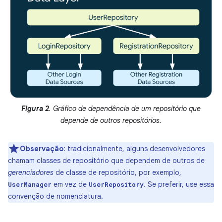
Figura 2
. Gráfico de dependência de um repositório que
depende de outros repositórios.
Observação
:
tradicionalmente, alguns desenvolvedores
chamam classes de repositório que dependem de outros de
gerenciadores
de classe de repositório, por exemplo,
em vez de
. Se preferir, use essa
UserManager
UserRepository
convenção de nomenclatura.