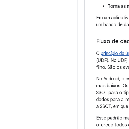
Torna as 
Em um aplicativ
um banco de da
Fluxo de dad
O
princípio da 
(UDF). No UDF,
filho. São os e
No Android, o e
mais baixos. O
SSOT para o ti
dados para a in
a SSOT, em que 
Esse padrão man
oferece todos 