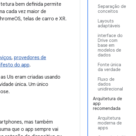
itetura bem definida permite
Separação de
ema cada vez maior de
conceitos
 ChromeOS, telas de carro e XR.
Layouts
adaptáveis
interface do
Drive com
base em
modelos de
dados
viços
,
provedores de
ifesto do app
.
Fonte única
da verdade
as UIs eram criadas usando
Fluxo de
vidade única. Um único
dados
unidirecional
pose.
Arquitetura de
app
recomendada
Arquitetura
martphones, mas também
moderna de
apps
esuma que o app sempre vai