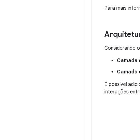
Para mais info
Arquitet
Considerando os
Camada d
Camada 
É possível adi
interações entr