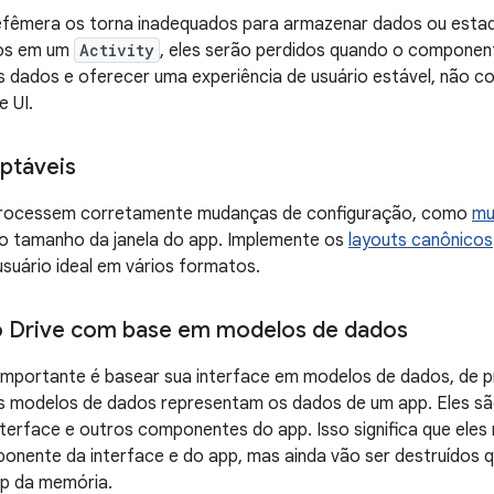
efêmera os torna inadequados para armazenar dados ou estado
os em um
Activity
, eles serão perdidos quando o component
s dados e oferecer uma experiência de usuário estável, não c
 UI.
ptáveis
processem corretamente mudanças de configuração, como
mu
no tamanho da janela do app. Implemente os
layouts canônicos
usuário ideal em vários formatos.
o Drive com base em modelos de dados
 importante é basear sua interface em modelos de dados, de 
Os modelos de dados representam os dados de um app. Eles s
terface e outros componentes do app. Isso significa que eles 
ponente da interface e do app, mas ainda vão ser destruídos
p da memória.