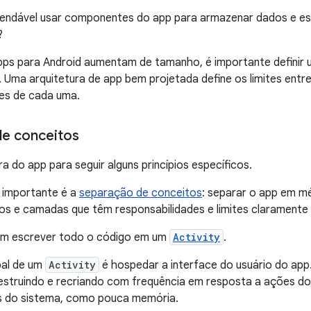
endável usar componentes do app para armazenar dados e est
?
ps para Android aumentam de tamanho, é importante definir u
Uma arquitetura de app bem projetada define os limites entre
des de cada uma.
e conceitos
ra do app para seguir alguns princípios específicos.
s importante é a
separação de conceitos
: separar o app em mé
s e camadas que têm responsabilidades e limites claramente 
m escrever todo o código em um
Activity
.
pal de um
Activity
é hospedar a interface do usuário do app.
destruindo e recriando com frequência em resposta a ações d
os do sistema, como pouca memória.