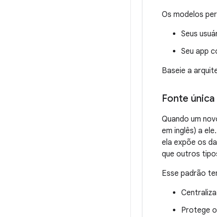
Os modelos pers
Seus usuár
Seu app c
Baseie a arquit
Fonte única
Quando um novo 
em inglês) a el
ela expõe os d
que outros tip
Esse padrão tem
Centraliz
Protege o