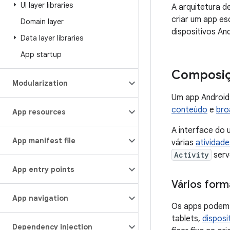
UI layer libraries
A arquitetura d
criar um app es
Domain layer
dispositivos An
Data layer libraries
App startup
Composiç
Modularization
Um app Android
conteúdo
e
bro
App resources
A interface do
App manifest file
várias
atividade
Activity
serv
App entry points
Vários form
App navigation
Os apps podem 
tablets,
disposi
Dependency injection