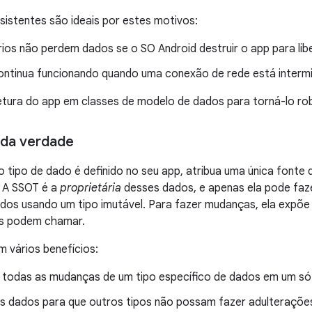
istentes são ideais por estes motivos:
ios não perdem dados se o SO Android destruir o app para lib
ontinua funcionando quando uma conexão de rede está intermit
etura do app em classes de modelo de dados para torná-lo rob
 da verdade
tipo de dado é definido no seu app, atribua uma única fonte 
e. A SSOT é a
proprietária
desses dados, e apenas ela pode faze
ados usando um tipo imutável. Para fazer mudanças, ela expõ
os podem chamar.
 vários benefícios:
a todas as mudanças de um tipo específico de dados em um só
s dados para que outros tipos não possam fazer adulterações