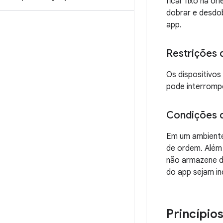
ficar fixo na o
dobrar e desdob
app.
Restrições 
Os dispositivos
pode interromp
Condições d
Em um ambiente
de ordem. Além 
não armazene d
do app sejam i
Princípio