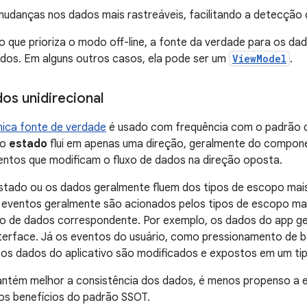
mudanças nos dados mais rastreáveis, facilitando a detecção
o que prioriza o modo off-line, a fonte da verdade para os da
dos. Em alguns outros casos, ela pode ser um
ViewModel
.
os unidirecional
única fonte de verdade
é usado com frequência com o padrão de
 o
estado
flui em apenas uma direção, geralmente do compon
ventos que modificam o fluxo de dados na direção oposta.
stado ou os dados geralmente fluem dos tipos de escopo mais 
s eventos geralmente são acionados pelos tipos de escopo ma
po de dados correspondente. Por exemplo, os dados do app ge
terface. Já os eventos do usuário, como pressionamento de b
os dados do aplicativo são modificados e expostos em um tip
tém melhor a consistência dos dados, é menos propenso a err
os benefícios do padrão SSOT.