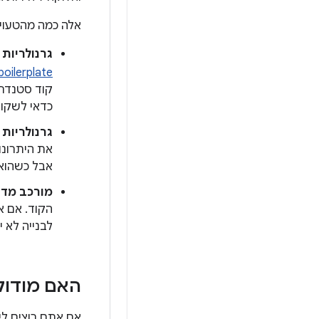
אלה כמה מהטעויו
גרנולריות 
boilerplate
קוד סטנדרט
כדאי לשקול
גרנולריות 
את היתרונו
אבל כשהוא ג
מורכב מדי
הקוד. אם א
לבנייה לא יח
האם מודולר
אם אתם רוצים לי