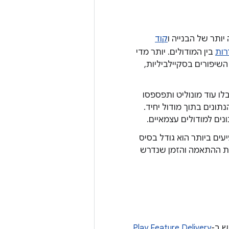
יותר של הבנייה ו
קוד
רות
בין המודולים. יותר מדי
יפורים בסקיילביליות,
בלו עוד מונוליט ותפספסו
ונים בתוך מודול יחיד.
נים למודולים עצמאיים.
עים ביותר הוא גודל בסיס
ולת ההתאמה והזמן שנדרש
ש ב-
Play Feature Delivery
,