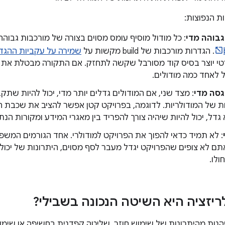
ת הנפוצות:
גבוהה מדי
: כל מודול מוסיף עומס מסוים בצורה של מורכבות גבוהה 
. הגדרות מורכבות של build מקשות על
שמירה על עקביות ההגד
י יוצר בסיס קוד מסורבל שקשה לתחזק. אם התקורה מבטלת את הש
 לאחד כמה מודולים.
גסה מדי
: מצד שני, אם המודולים גדלים יותר מדי, יכול להיות שתק
ת של המודולריות. לדוגמה, בפרויקט קטן אפשר להציב את שכבת הנת
דל, יכול להיות שיהיה צורך להפריד בין מאגרי המידע ומקורות הנתו
: לא תמיד כדאי להפוך את הפרויקט למודולרי. אחד הגורמים המשפי
תם לא צופים שהפרויקט יגדל מעבר לסף מסוים, היתרונות של יכ
ולו.
יזציה היא השיטה הנכונה בשבילי?
הנות מהיתרונות של שימוש חוזר, שליטה קפדנית בחשיפה או שימו