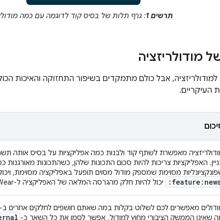
תרשים 1
: גרף תלות של בסיס קוד לדוגמה עם כמה מודולי
ל מודולריזציה
 למודולריזציה, אבל כולם מתמקדים בשיפור התחזוקה והאיכות הכ
 העיקריים.
יכום
ודולריזציה מאפשרת לשתף קוד ולבנות כמה אפליקציות על בסיס אותה תשת
יין. האפליקציות צריכות להיות סכום התכונות שלהן, כשהתכונות מאורגנות כמו
ונקציונליות מסוימת שמספק מודול מסוים תופעל באפליקציה מסוימת, ויכול
:feature:new
יכול להיות חלק מהגרסה המלאה של האפליקציה ל-Wear, אבל לא חלק מגרסת ההדגמה.
ernal
ה שאינו הממשק הציבורי מחוץ למודול, אפשר לסמן את כל השאר כ-