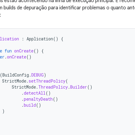
 estão acontecendo na linha de execução principal. É recome
 builds de depuração para identificar problemas o quanto a
:
lication
:
Application
()
{
e
fun
onCreate
()
{
er
.
onCreate
()
(
BuildConfig
.
DEBUG
)
StrictMode
.
setThreadPolicy
(
StrictMode
.
ThreadPolicy
.
Builder
()
.
detectAll
()
.
penaltyDeath
()
.
build
()
)