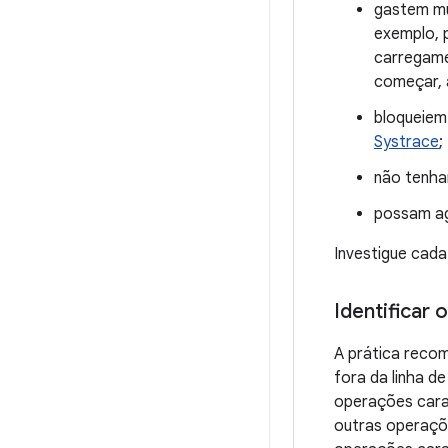
gastem mu
exemplo, 
carregame
começar, 
bloqueiem 
Systrace
;
não tenha
possam ag
Investigue cad
Identificar 
A prática reco
fora da linha d
operações cara
outras operaçõ