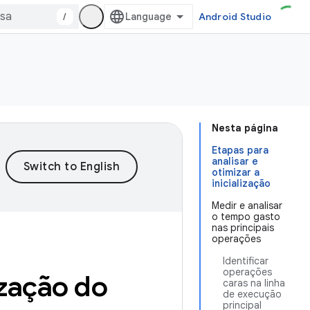
/
Android Studio
Nesta página
Etapas para
analisar e
otimizar a
inicialização
Medir e analisar
o tempo gasto
nas principais
operações
Identificar
operações
ização do
caras na linha
de execução
principal