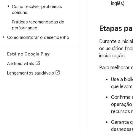
inglês).
Como resolver problemas
comuns
Práticas recomendadas de
Etapas par
performance
Como monitorar o desempenho
Durante a inici
os usuários fin
Está no Google Play
inicialização.
Android vitals
Para melhorar 
Lançamentos saudáveis
Use a bib
que levam
Confirme s
operação 
recursos n
Garanta q
desnecess