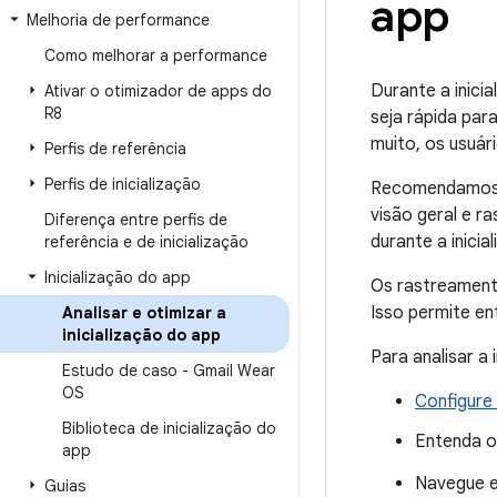
app
Melhoria de performance
Como melhorar a performance
Durante a inicia
Ativar o otimizador de apps do
R8
seja rápida par
muito, os usuár
Perfis de referência
Perfis de inicialização
Recomendamos 
visão geral e 
Diferença entre perfis de
durante a inicia
referência e de inicialização
Inicialização do app
Os rastreament
Isso permite ent
Analisar e otimizar a
inicialização do app
Para analisar a 
Estudo de caso - Gmail Wear
OS
Configure
Biblioteca de inicialização do
Entenda 
app
Navegue e
Guias