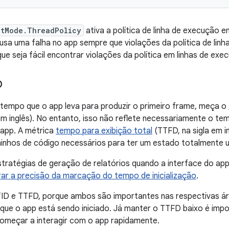
ctMode.ThreadPolicy
ativa a política de linha de execução e
sa uma falha no app sempre que violações da política de lin
ue seja fácil encontrar violações da política em linhas de exe
D
 tempo que o app leva para produzir o primeiro frame, meça o
 em inglês). No entanto, isso não reflete necessariamente o t
 app. A métrica
tempo para exibição total
(TTFD, na sigla em in
inhos de código necessários para ter um estado totalmente ut
stratégias de geração de relatórios quando a interface do ap
ar a precisão da marcação do tempo de inicialização
.
TID e TTFD, porque ambos são importantes nas respectivas ár
 que o app está sendo iniciado. Já manter o TTFD baixo é impo
começar a interagir com o app rapidamente.