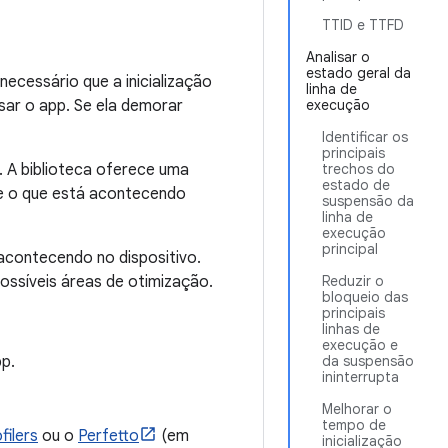
TTID e TTFD
Analisar o
estado geral da
necessário que a inicialização
linha de
sar o app. Se ela demorar
execução
Identificar os
principais
. A biblioteca oferece uma
trechos do
estado de
e o que está acontecendo
suspensão da
linha de
execução
principal
acontecendo no dispositivo.
possíveis áreas de otimização.
Reduzir o
bloqueio das
principais
linhas de
execução e
pp.
da suspensão
ininterrupta
Melhorar o
tempo de
filers
ou o
Perfetto
(em
inicialização