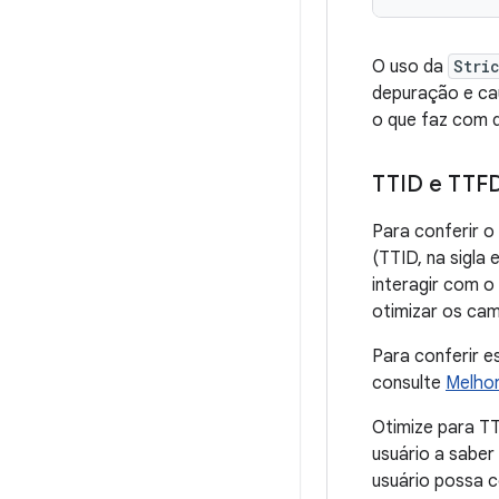
O uso da
Stri
depuração e cau
o que faz com q
TTID e TTF
Para conferir o
(TTID, na sigla
interagir com o
otimizar os cam
Para conferir e
consulte
Melhor
Otimize para T
usuário a saber
usuário possa 