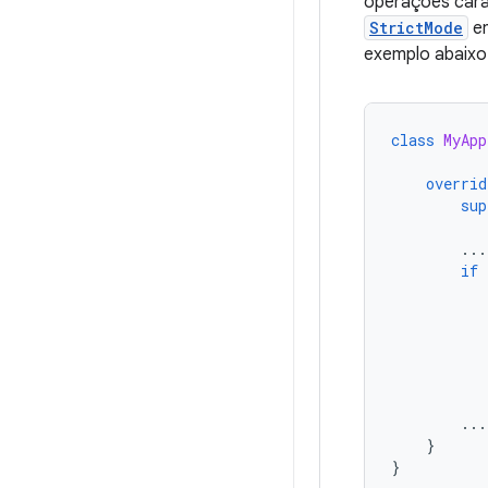
operações caras
StrictMode
em
exemplo abaixo
class
MyApp
overrid
sup
...
if
...
}
}