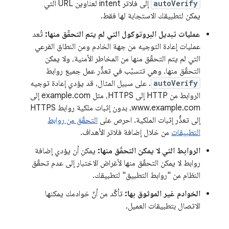
autoVerify
إلى فلاتر intent لعناوين URL التي
يمكن لتطبيقك الاستجابة لها فقط.
عمليات تبديل البروتوكول التي لم يتم التحقّق منها:
تُعد
عمليات إعادة التوجيه من جهة الخادم ومن النطاق الفرعي
التي لم يتم التحقّق منها من المخاطر الأمنية، ولا يمكن
التحقّق منها. وهي تتسبّب في تعذُّر عمل جميع روابط
autoVerify
. على سبيل المثال، قد يؤدي إعادة توجيه
الروابط من HTTP إلى HTTPS، مثل example.com إلى
www.example.com، بدون إثبات ملكية روابط HTTPS
إلى تعذُّر إثبات الملكية. احرص على
التحقّق من روابط
التطبيقات
من خلال إضافة فلاتر الأهداف.
الروابط التي لا يمكن التحقّق منها:
يمكن أن يؤدي إضافة
روابط لا يمكن التحقّق منها لأغراض الاختبار إلى عدم تحقّق
النظام من "روابط التطبيق" لتطبيقك.
الخوادم غير الموثوق بها:
تأكَّد من أنّ خوادمك يمكنها
الاتصال بتطبيقات العميل.