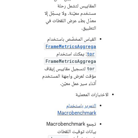
المقاييس لتشمل رحلة
مستخدم معيّنة. ولا يسجّل إلا
معدّل بطء عرض اللقطات في
التطبيق.
القياس المخصّص باستخدام
FrameMetricsAggrega
tor
: يمكنك استخدام
FrameMetricsAggrega
tor
لتسجيل مقاييس إيقاف
مؤقت لعرض واجهة المستخدم
أثناء سير عمل معيّن.
الاختبارات المعملية
التمرير باستخدام
Macrobenchmark
تجمع Macrobenchmark
بيانات توقيت اللقطات