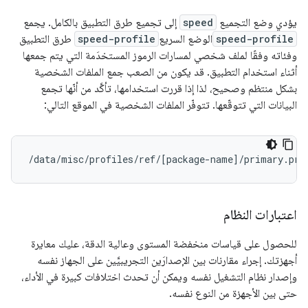
يؤدي وضع التجميع
speed
إلى تجميع طرق التطبيق بالكامل. يجمع
speed-profile
الوضع السريع
speed-profile
طرق التطبيق
وفئاته وفقًا لملف شخصي لمسارات الرموز المستخدَمة التي يتم جمعها
أثناء استخدام التطبيق. قد يكون من الصعب جمع الملفات الشخصية
بشكل منتظم وصحيح، لذا إذا قررت استخدامها، تأكَّد من أنّها تجمع
البيانات التي تتوقّعها. تتوفّر الملفات الشخصية في الموقع التالي:
/data/misc/profiles/ref/
[
package-name
]
اعتبارات النظام
للحصول على قياسات منخفضة المستوى وعالية الدقة، عليك معايرة
أجهزتك. إجراء مقارنات بين الإصدارَين التجريبيَّين على الجهاز نفسه
وإصدار نظام التشغيل نفسه ويمكن أن تحدث اختلافات كبيرة في الأداء،
حتى بين الأجهزة من النوع نفسه.