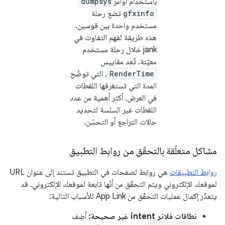
باستخدام أوامر
dumpsys
gfxinfo
تضع رحلة
مستخدم واحدة بين قوسين.
هذه طريقة لفهم التفاوت في
jank خلال رحلة مستخدم
معيّنة. تُعد مقاييس
RenderTime
، التي توضّح
المدة التي تستغرقها اللقطات
في العرض، أكثر أهمية من عدد
اللقطات غير السلسة لتحديد
حالات التراجع أو التحسّن.
مشاكل متعلّقة بالتحقّق من روابط التطبيق
روابط التطبيقات
هي روابط لصفحات في التطبيق تستند إلى عنوان URL
لموقعك الإلكتروني ويتم التحقّق من أنّها تابعة لموقعك الإلكتروني. قد
يتعذّر إكمال عمليات التحقّق من App Link للأسباب التالية:
نطاقات فلاتر intent غير صحيحة:
أضِف