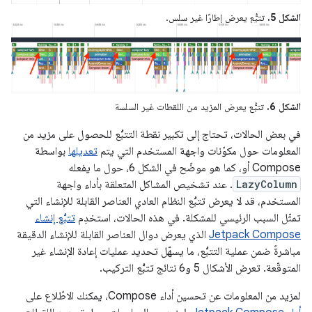
الشكل 5.
تتبُّع يعرض إطارًا غير سلس.
الشكل 6.
تتبُّع يعرض المزيد من اللقطات غير السلسة
في بعض الحالات، تحتاج إلى تكبير نقطة التتبُّع للحصول على مزيد من
المعلومات حول مكوّنات واجهة المستخدم التي يتم
تعديلها
بواسطة
Compose أو، كما هو موضّح في الشكل 6، حول ما يفعله
LazyColumn
. عند تشخيص المشاكل المتعلقة بأداء واجهة
المستخدم، قد لا يعرض تتبُّع النظام العادي العناصر القابلة للإنشاء التي
تمثّل السبب الرئيسي للمشكلة. في هذه الحالات، استخدِم
تتبُّع إنشاء
Jetpack Compose
الذي يعرض دوال العناصر القابلة للإنشاء الدقيقة
مباشرةً ضمن عملية التتبُّع، ما يسهّل تحديد عمليات إعادة الإنشاء غير
المتوقّعة. تعرض الأشكال 5 و6 نتائج تتبُّع التركيب.
لمزيد من المعلومات عن تحسين أداء Compose، يمكنك الاطّلاع على