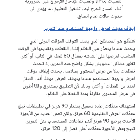
العمليات (IPC) وعمليات الإدخال/الإخراج غير الضرورية
أثناء المسار الحرج لبدء تشغيل التطبيق، ما يؤدي إلى
حدوث حالات عدم اتساق.
إيقاف مؤقت لعرض واجهة المستخدم عند التمرير
التقطُّع
هو المصطلح الذي يصف التوقف المؤقت المرئي الذي
يحدث عندما يتعذّر على النظام إنشاء اللقطات وتقديمها في الوقت
المناسب لعرضها على الشاشة بمعدّل 60 لقطة في الثانية أو أكثر.
تظهر مشاكل التشويش بشكل واضح عند التمرير، إذ تحدث
تقطّعات بدلاً من عرض المحتوى بسلاسة. يحدث إيقاف مؤقت
لعرض واجهة المستخدم عندما يتوقف العرض مؤقتًا أثناء التنقل
لعدد من اللقطات أو أكثر، وذلك لأنّ التطبيق يستغرق وقتًا أطول
في عرض المحتوى مقارنةً بمدة اللقطة على النظام.
استهداف معدّلات إعادة تحميل بمقدار 90 هرتز في تطبيقاتك تبلغ
معدّلات العرض التقليدية 60 هرتز، ولكن تعمل العديد من الأجهزة
الأحدث بوضع 90 هرتز أثناء تفاعلات المستخدم، مثل التمرير.
تتيح بعض الأجهزة معدّلات أعلى تصل إلى 120 هرتز.