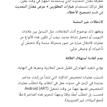
لمعرفة معدّل التحديث الذي يستخدمه الجهاز في وقت معيّن،
فعِّل تراكبًا باستخدام
خيارات المطوّرين > عرض معدّل التحديث
في قسم
تصحيح الأخطاء
.
الانتقالات غير السلسة
ويظهر ذلك بوضوح أثناء التفاعلات، مثل التبديل بين علامات
التبويب أو تحميل نشاط جديد. يجب أن تكون هذه الأنواع من
عمليات الانتقال عبارة عن صور متحركة سلسة وألا تتضمّن أي
تأخيرات أو وميض مرئي.
عدم كفاءة استهلاك الطاقة
يؤدي تنفيذ المهام إلى تقليل شحن البطارية وعمرها في النهاية.
تتسبّب عمليات تخصيص الذاكرة، التي تنشأ من إنشاء عناصر
جديدة في الرمز، في حدوث عمل في النظام. ولا تتطلّب عمليات
التخصيص نفسها جهدًا من وقت تشغيل Android (ART)
فحسب، بل تتطلّب أيضًا وقتًا وجهدًا لتحرير هذه العناصر لاحقًا
(
جمع البيانات غير الضرورية
).