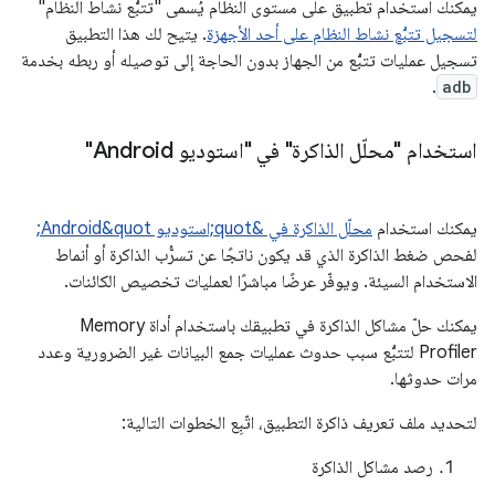
يمكنك استخدام تطبيق على مستوى النظام يُسمى "تتبُّع نشاط النظام"
لتسجيل تتبُّع نشاط النظام على أحد الأجهزة
. يتيح لك هذا التطبيق
تسجيل عمليات تتبُّع من الجهاز بدون الحاجة إلى توصيله أو ربطه بخدمة
.
adb
استخدام "محلّل الذاكرة" في "استوديو Android"
يمكنك استخدام
محلّل الذاكرة في &quot;استوديو Android&quot;
لفحص ضغط الذاكرة الذي قد يكون ناتجًا عن تسرُّب الذاكرة أو أنماط
الاستخدام السيئة. ويوفّر عرضًا مباشرًا لعمليات تخصيص الكائنات.
يمكنك حلّ مشاكل الذاكرة في تطبيقك باستخدام أداة Memory
Profiler لتتبُّع سبب حدوث عمليات جمع البيانات غير الضرورية وعدد
مرات حدوثها.
لتحديد ملف تعريف ذاكرة التطبيق، اتّبِع الخطوات التالية:
رصد مشاكل الذاكرة