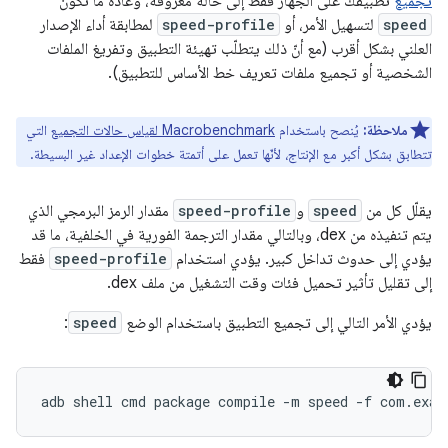
تجميع
تطبيقك على الجهاز فقط إلى حالة معروفة، وعادةً ما تكون
speed
لتسهيل الأمر، أو
speed-profile
لمطابقة أداء الإصدار
العلني بشكل أقرب (مع أنّ ذلك يتطلّب تهيئة التطبيق وتفريغ الملفات
الشخصية أو تجميع ملفات تعريف خط الأساس للتطبيق).
ملاحظة:
يُنصح باستخدام
Macrobenchmark لقياس حالات التجميع
التي
تتطابق بشكل أكبر مع الإنتاج، لأنّها تعمل على أتمتة خطوات الإعداد غير البسيطة.
يقلّل كل من
speed
و
speed-profile
مقدار الرمز البرمجي الذي
يتم تنفيذه من dex، وبالتالي مقدار الترجمة الفورية في الخلفية، ما قد
يؤدي إلى حدوث تداخل كبير. يؤدي استخدام
speed-profile
فقط
إلى تقليل تأثير تحميل فئات وقت التشغيل من ملف dex.
يؤدي الأمر التالي إلى تجميع التطبيق باستخدام الوضع
speed
:
adb
shell
cmd
package
compile
-m
speed
-f