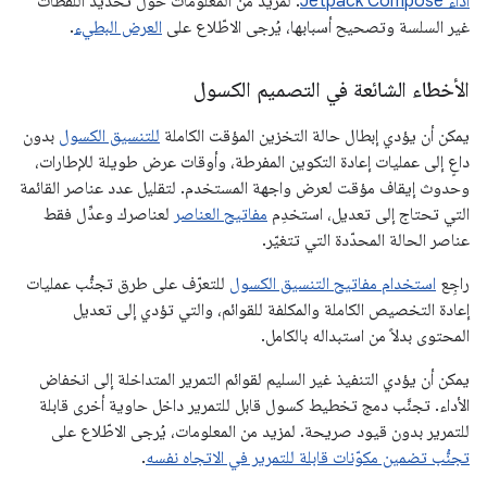
أداء Jetpack Compose
. لمزيد من المعلومات حول تحديد اللقطات
غير السلسة وتصحيح أسبابها، يُرجى الاطّلاع على
العرض البطيء
.
الأخطاء الشائعة في التصميم الكسول
يمكن أن يؤدي إبطال حالة التخزين المؤقت الكاملة
للتنسيق الكسول
بدون
داعٍ إلى عمليات إعادة التكوين المفرطة، وأوقات عرض طويلة للإطارات،
وحدوث إيقاف مؤقت لعرض واجهة المستخدم. لتقليل عدد عناصر القائمة
التي تحتاج إلى تعديل، استخدِم
مفاتيح العناصر
لعناصرك وعدِّل فقط
عناصر الحالة المحدّدة التي تتغيّر.
راجِع
استخدام مفاتيح التنسيق الكسول
للتعرّف على طرق تجنُّب عمليات
إعادة التخصيص الكاملة والمكلفة للقوائم، والتي تؤدي إلى تعديل
المحتوى بدلاً من استبداله بالكامل.
يمكن أن يؤدي التنفيذ غير السليم لقوائم التمرير المتداخلة إلى انخفاض
الأداء. تجنَّب دمج تخطيط كسول قابل للتمرير داخل حاوية أخرى قابلة
للتمرير بدون قيود صريحة. لمزيد من المعلومات، يُرجى الاطّلاع على
تجنُّب تضمين مكوّنات قابلة للتمرير في الاتجاه نفسه
.