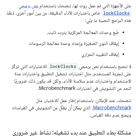
على الأجهزة التي تم عمل روت لها، ننصحك باستخدام
نص برمجي
lockClocks
خاص باختبارات الأداء الدقيقة. من بين أمور أخرى، تنفّذ
هذه البرامج النصية ما يلي:
ضَع وحدات المعالجة المركزية بتردد ثابت.
إيقاف النوى الصغيرة وإعداد وحدة معالجة الرسومات
إيقاف التقييد الحراري
لا ننصح باستخدام نص برمجي
lockClocks
للاختبارات التي تركّز
على تجربة المستخدم، مثل اختبارات تشغيل التطبيق واختبارات مدة
الاستخدام واختبارات عدم سلاسة الأداء، ولكن قد يكون ذلك ضروريًا
للحد من التشويش في اختبارات Microbenchmark.
ننصحك، عند الإمكان، باستخدام إطار عمل للاختبار، مثل
Macrobenchmark
، الذي يمكن أن يقلّل من التشويش في القياسات
ويمنع عدم دقة القياس.
مشكلة بطء التطبيق عند بدء تشغيله: نشاط غير ضروري