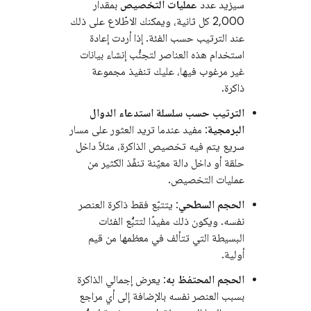
سيزيد عدد
عمليات التخصيص
بمقدار
2,000 كل ثانية، ويمكنك الاطّلاع على ذلك
عند الترتيب حسب الفئة. إذا أردت إعادة
استخدام هذه العناصر لتجنُّب إنشاء بيانات
غير مرغوب فيها، عليك تنفيذ مجموعة
ذاكرة.
الترتيب حسب سلسلة استدعاء الدوال
البرمجية
: مفيد عندما تريد العثور على مسار
سريع يتم فيه تخصيص الذاكرة، مثلاً داخل
حلقة أو داخل دالة معيّنة تنفّذ الكثير من
عمليات التخصيص.
الحجم السطحي
: يتتبّع فقط ذاكرة العنصر
نفسه. ويكون ذلك مفيدًا لتتبُّع الفئات
البسيطة التي تتألف في معظمها من قيم
أولية.
الحجم المحتفظ به
: يعرض إجمالي الذاكرة
بسبب العنصر نفسه بالإضافة إلى أي مراجع