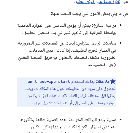
على
نظرة عامة على تتبُّع النظام
.
في ما يلي بعض الأمور التي يجب البحث عنها:
مراقبة التنازع: يمكن أن يؤدي التنافس على الموارد المحمية
بواسطة المراقبة إلى تأخير كبير في بدء تشغيل التطبيق.
معاملات الرابط المتزامن: ابحث عن المعاملات غير الضرورية
في المسار الحرج لتطبيقك. إذا كانت إحدى المعاملات
الضرورية مكلفة، ننصحك بالتعاون مع فريق المنصة المعنيّ
لإجراء تحسينات.
ملاحظة:
يمكنك استخدام
am trace-ipc start
للحصول على مزيد من المعلومات حول هذه المكالمات. يجب
إيقافها قبل استئناف قياس الأداء، لأنّها تستهلك قدرًا كبيرًا من
الموارد وتستمر في العمل إلى أن تتم إعادة تشغيل الجهاز.
عملية جمع البيانات المتزامنة: هذه العملية شائعة وتأثيرها
منخفض نسبيًا، ولكن إذا كنت تواجهها بشكل متكرر،