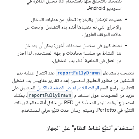
ننصحك بالتحقّق منها باستخدام أداة تحليل الذاكرة في
استوديو Android.
عمليات الإدخال والإخراج: تحقَّق من عمليات الإدخال
والإخراج التي تم تنفيذها أثناء بدء التشغيل، وابحث عن
حالات التوقف الطويل.
نشاط كبير في سلاسل محادثات أخرى: يمكن أن يتداخل
هذا النشاط مع سلسلة محادثات واجهة المستخدم، لذا احذر
من العمل في الخلفية أثناء بدء التشغيل.
ننصحك باستدعاء
reportFullyDrawn
عند اكتمال عملية بدء
التشغيل من منظور التطبيق لتحسين إعداد تقارير مقاييس بدء تشغيل
التطبيق. راجِع قسم
الوقت اللازم لعرض الصفحة بالكامل
للحصول على
مزيد من المعلومات حول استخدام
reportFullyDrawn
. يمكنك
استخراج أوقات البدء المحدّدة في RFD من خلال أداة معالجة بيانات
التتبُّع في Perfetto، وسيتم إرسال حدث تتبُّع مرئي للمستخدم.
استخدام "تتبُّع نشاط النظام" على الجهاز