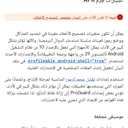
اعتبارات حِزم APK
تنبيه:
لا تقِس الأداء على
إصدار مخصص لتصحيح الأخطاء
.
يمكن أن تكون متغيرات تصحيح الأخطاء مفيدة في تحديد المشاكل
ووضع رموز لعينات سلسلة استدعاء الدوال البرمجية، ولكنّها تؤثر بشكل
كبير في الأداء. يمكن للأجهزة التي تعمل بالإصدار 10 من نظام التشغيل
Android (المستوى 29 من واجهة برمجة التطبيقات) والإصدارات الأحدث
استخدام
profileable android:shell="true"
في ملف
البيان لتفعيل إنشاء الملفات الشخصية في الإصدارات العلنية.
استخدِم إعدادات
تقليل حجم الرموز
المناسبة لمرحلة الإنتاج. واعتمادًا على
الموارد التي يستخدمها تطبيقك، يمكن أن يؤثر ذلك بشكل كبير في الأداء.
تؤدي بعض إعدادات ProGuard إلى إزالة نقاط التتبُّع، لذا ننصحك بإزالة
هذه القواعد من الإعداد الذي تجري عليه الاختبارات.
موسيقى مجمّعة