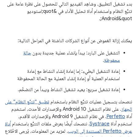
بدء تشغيل التطبيق، وشاهِد الفيديو التالي للحصول على نظرة عامة على
تتبُّع النظام واستخدام أداة تحليل الأداء في &quot;استوديو
Android&quot;.
يمكنك إزالة الغموض عن أنواع الشركات الناشئة في المراحل التالية:
التشغيل على البارد: يبدأ بإنشاء عملية جديدة بدون
حالة
محفوظة
.
إعادة التشغيل البطيء: إما إعادة إنشاء النشاط مع إعادة
استخدام العملية أو إعادة إنشاء العملية مع الحالة المحفوظة
إعادة تشغيل سريع: يعيد تشغيل النشاط ويبدأ من التضخّم.
ننصحك بتسجيل عمليات تتبُّع النظام باستخدام
تطبيق "تتبُّع النظام" على
الجهاز
. على نظام التشغيل Android 10 والإصدارات الأحدث، استخدِم
أداة
Perfetto
. في نظام التشغيل Android 9 والإصدارات الأقدم،
استخدِم أداة
Systrace
. ننصحك أيضًا بعرض ملفات التتبُّع باستخدام
أداة
عرض Perfetto المستندة إلى الويب
. لمزيد من المعلومات، يُرجى الاطّلاع