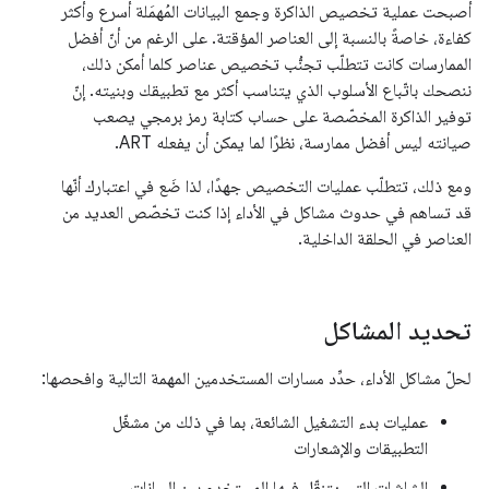
أصبحت عملية تخصيص الذاكرة وجمع البيانات المُهمَلة أسرع وأكثر
كفاءة، خاصةً بالنسبة إلى العناصر المؤقتة. على الرغم من أنّ أفضل
الممارسات كانت تتطلّب تجنُّب تخصيص عناصر كلما أمكن ذلك،
ننصحك باتّباع الأسلوب الذي يتناسب أكثر مع تطبيقك وبنيته. إنّ
توفير الذاكرة المخصّصة على حساب كتابة رمز برمجي يصعب
صيانته ليس أفضل ممارسة، نظرًا لما يمكن أن يفعله ART.
ومع ذلك، تتطلّب عمليات التخصيص جهدًا، لذا ضَع في اعتبارك أنّها
قد تساهم في حدوث مشاكل في الأداء إذا كنت تخصّص العديد من
العناصر في الحلقة الداخلية.
تحديد المشاكل
لحلّ مشاكل الأداء، حدِّد مسارات المستخدمين المهمة التالية وافحصها:
عمليات بدء التشغيل الشائعة، بما في ذلك من مشغّل
التطبيقات والإشعارات
الشاشات التي يتنقّل فيها المستخدم بين البيانات