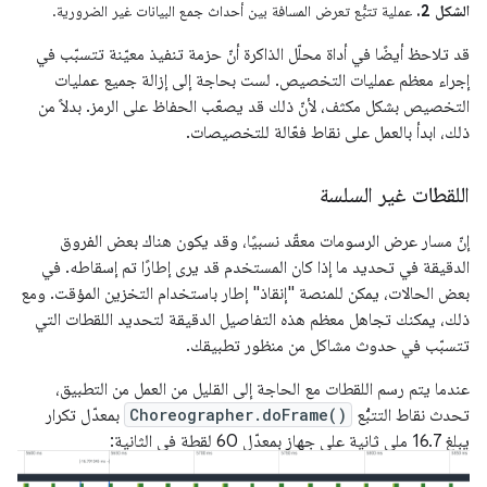
الشكل 2.
عملية تتبُّع تعرض المسافة بين أحداث جمع البيانات غير الضرورية.
قد تلاحظ أيضًا في أداة محلّل الذاكرة أنّ حزمة تنفيذ معيّنة تتسبّب في
إجراء معظم عمليات التخصيص. لست بحاجة إلى إزالة جميع عمليات
التخصيص بشكل مكثف، لأنّ ذلك قد يصعّب الحفاظ على الرمز. بدلاً من
ذلك، ابدأ بالعمل على نقاط فعّالة للتخصيصات.
اللقطات غير السلسة
إنّ مسار عرض الرسومات معقّد نسبيًا، وقد يكون هناك بعض الفروق
الدقيقة في تحديد ما إذا كان المستخدم قد يرى إطارًا تم إسقاطه. في
بعض الحالات، يمكن للمنصة "إنقاذ" إطار باستخدام التخزين المؤقت. ومع
ذلك، يمكنك تجاهل معظم هذه التفاصيل الدقيقة لتحديد اللقطات التي
تتسبّب في حدوث مشاكل من منظور تطبيقك.
عندما يتم رسم اللقطات مع الحاجة إلى القليل من العمل من التطبيق،
تحدث نقاط التتبُّع
Choreographer.doFrame()
بمعدّل تكرار
يبلغ 16.7 ملي ثانية على جهاز بمعدّل 60 لقطة في الثانية: