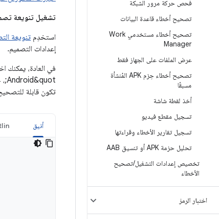
فحص حركة مرور الشبكة
تشغيل تنويعة تصمي
تصحيح أخطاء قاعدة البيانات
تصحيح أخطاء مستخدمي Work
استخدِم
تنويعة الت
Manager
إعدادات التصميم.
عرض الملفات على الجهاز فقط
تصحيح أخطاء حِزم APK المُنشأة
Android&quot;، حتى وإن لم تكن ظاهرة في ملف
مسبقًا
تكون قابلة للتصحيح
أخذ لقطة شاشة
تسجيل مقطع فيديو
أنيق
lin
تسجيل تقارير الأخطاء وقراءتها
تحليل حزمة APK أو تنسيق AAB
تخصيص إعدادات التشغيل
/
تصحيح
الأخطاء
اختبار الرمز