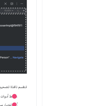
تنقسم نافذة تصحيح 
شريط أدوات ال
أداة اختيار س