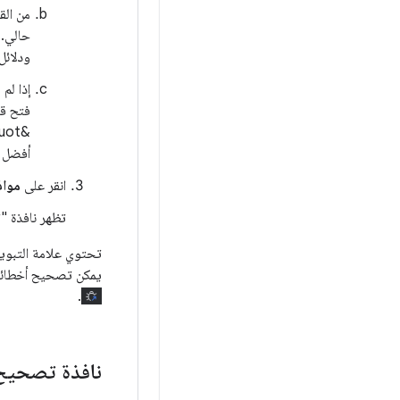
من الق
ودلائل
إذا لم
فتح قا
أفضل خي
انقر على
مواف
تظهر نافذة "
تحتوي علامة التبو
يمكن تصحيح أخطائها
.
نافذة تصحيح