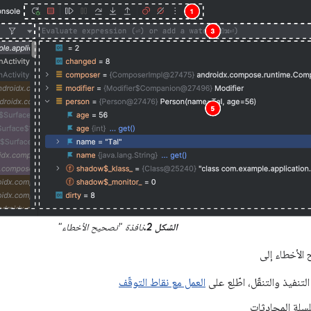
الشكل 2.
نافذة "تصحيح الأخطاء"
الأخطاء إلى
تنفيذ والتنقّل، اطّلِع على
العمل مع نقاط التوقّف
لسلة المحادثات