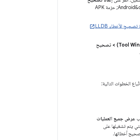
. وإلا، سينشئ &quot;استوديو Android&quot; حزمة APK
 تصحيح الأخطاء LLDB
عرض (View) > نوافذ الأدوات (Tool Windows) > تصحيح
اع الخطوات التالية:
نب
عرض جميع العمليات
تي يتم تشغيلها على
تصحيح أخطائها.