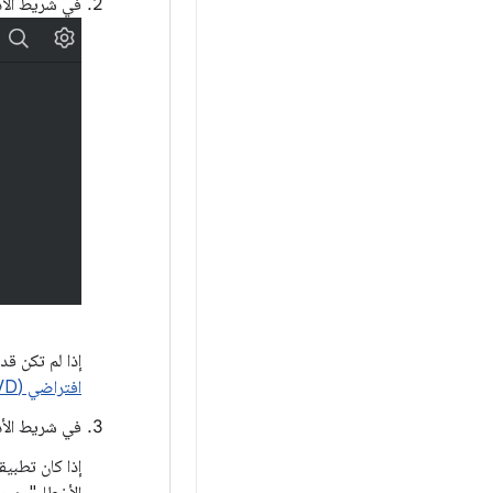
في شريط الأد
إذا لم تكن قد
افتراضي (AVD)
في شريط الأد
إذا كان تطبي
الأخطاء". يجب