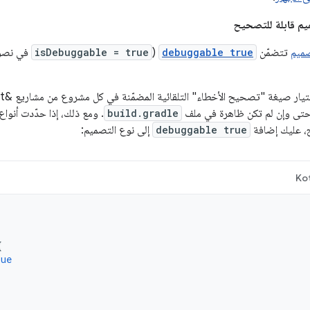
م قابلة للتصحيح
صميم
تتضمّن
debuggable true
(
isDebuggable = true
build.gradle
. ومع ذلك، إذا حدّدت أنو
، عليك إضافة
debuggable true
إلى نوع التصميم:
Kot
{
rue