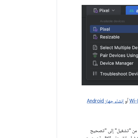
أو
إنشاء جهاز Android
يل من "تشغيل" إلى "تصحيح
شغيل، انقر على
إلغاء تصحيح