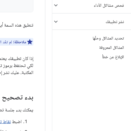
فحص مشاكل الأداء
نشر تطبيقك
تنطبق هذه السمة أي
تحديد المشاكل وحلّها
ملاحظة:
لم تعُد ا
المشاكل المعروفة
الإبلاغ عن خطأ
إذا كان تطبيقك يعت
لكي تحتفظ برموز ت
المكتبة، عليك نشر إ
بدء تصحيح ا
يمكنك بدء جلسة تصحي
اضبط
نقاط ت