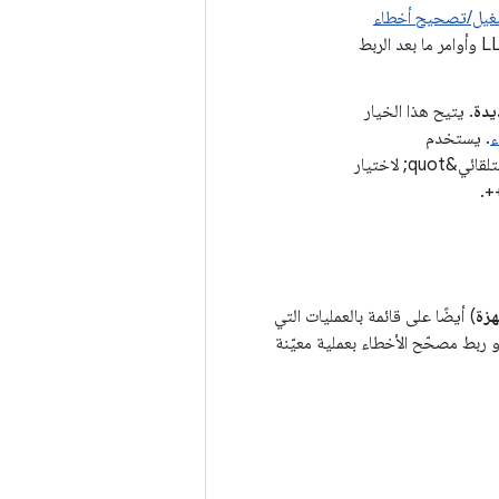
شغيل/تصحيح أخطاء
حالي. بالنسبة إلى رموز C وC++‎، يتيح لك ذلك إعادة استخدام أوامر بدء تشغيل LLDB وأوامر ما بعد الربط
يدة
. يتيح هذا الخيار
ء
. يستخدم
&quot;استوديو Android&quot; تلقائيًا نوع تصحيح الأخطاء &quot;الاكتشاف التلقائي&quot; لاختيار
زة
) أيضًا على قائمة بالعمليات التي
 ربط مصحّح الأخطاء بعملية معيّنة