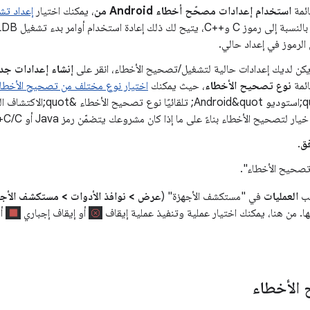
ائمة
استخدام إعدادات مصحّح أخطاء Android من
، يمكنك اختيار
إعداد ت
 الرموز في إعداد حالي.
 يكن لديك إعدادات حالية لتشغيل/تصحيح الأخطاء، انقر على
إنشاء إعدادات جد
ئمة
نوع تصحيح الأخطاء
، حيث يمكنك
اختيار نوع مختلف من تصحيح الأخطا
ار لتصحيح الأخطاء بناءً على ما إذا كان مشروعك يتضمّن رمز Java أو C/C++.
ق
.
تصحيح الأخطاء".
يب
العمليات
في "مستكشف الأجهزة" (
عرض > نوافذ الأدوات > مستكشف الأجه
. من هنا، يمكنك اختيار عملية وتنفيذ عملية إيقاف
أو إيقاف إجباري
أو
 الأخطاء