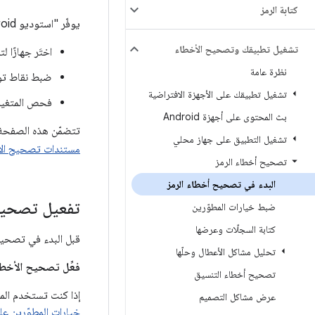
كتابة الرمز
يوفّر "استوديو Android" أداة لتصحيح الأخطاء تتيح لك تنفيذ ما يلي والمزيد:
تشغيل تطبيقك وتصحيح الأخطاء
اختَر جهازًا
نظرة عامة
ضبط نقاط توقّف في رموز va
تشغيل تطبيقك على الأجهزة الافتراضية
فحص المتغيرا
بث المحتوى على أجهزة Android
تتضمّن هذه الصفحة 
تشغيل التطبيق على جهاز محلي
مستندات تصحيح الأخطاء في 
تصحيح أخطاء الرمز
البدء في تصحيح أخطاء الرمز
تفعيل تصحيح
ضبط خيارات المطوّرين
كتابة السجلّات وعرضها
قبل البدء في تصحيح 
تحليل مشاكل الأعطال وحلّها
فعِّل تصحيح الأخط
تصحيح أخطاء التنسيق
إذا كنت تستخدم الم
عرض مشاكل التصميم
خيارات المطوّرين عل