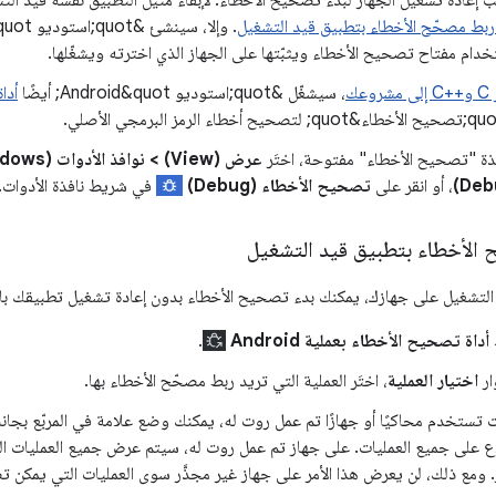
ربط مصحّح الأخطاء بتطبيق قيد التشغيل
خدام مفتاح تصحيح الأخطاء ويثبّتها على الجهاز الذي اخترته ويشغّلها.
عك
، سيشغّل &quot;استوديو Android&quot; أيضًا
أداة
افذة "تصحيح الأخطاء" مفتوحة، اختَر
، أو انقر على
تصحيح الأخطاء (Debug)
في شريط نافذة الأدوات.
 الأخطاء بتطبيق قيد التشغيل
التشغيل على جهازك، يمكنك بدء تصحيح الأخطاء بدون إعادة تشغيل تطبيقك باتّب
داة تصحيح الأخطاء بعملية Android
.
ار
اختيار العملية
، اختَر العملية التي تريد ربط مصحّح الأخطاء بها.
ت تستخدم محاكيًا أو جهازًا تم عمل روت له، يمكنك وضع علامة في المربّع بجا
اع على جميع العمليات. على جهاز تم عمل روت له، سيتم عرض جميع العمليات ال
. ومع ذلك، لن يعرض هذا الأمر على جهاز غير مجذَّر سوى العمليات التي يمكن 