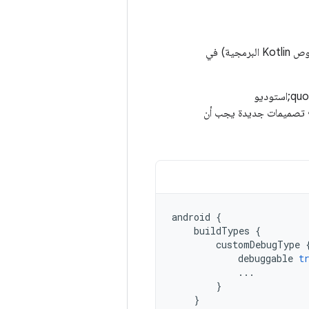
في نصوص Kotlin البرمجية) في
في العادة، يمكنك اختيار صيغة "تصحيح الأخطاء" التلقائية المضمّنة في كل مشروع من مشاريع &quot;استوديو
اع تصميمات جديدة يجب أن
android
{
buildTypes
{
customDebugType
debuggable
t
...
}
}