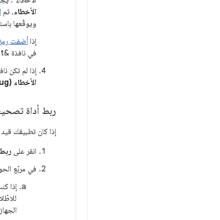
الأخطاء
، ثم
ا
ويوقّعها باست
إذا
أضفت رمز C وC++‎ إلى مشرو
في نافذة &quot;تصحيح الأخطاء&quot; لتصحيح أخطاء الرمز البرمجي الأصلي.
إذا لم تكن ن
الأخطاء (Debug)
ربط أداة تصحيح
إذا كان تطبيقك قيد 
انقر على
ربط أ
في مربّع الحو
إذا كن
للاطّل
الجهاز