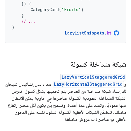
})
{
CategoryCard
(
"Fruits"
)
}
// ...
}
LazyListSnippets
.
kt
شبكة متداخلة كسولة
LazyVerticalStaggeredGrid
و
LazyHorizontalStaggeredGrid
هما دالتان إنشائيتان تتيحان
لك إنشاء شبكة متداخلة من العناصر يتم تحميلها بشكل كسول. تعرض
الشبكة المتداخلة العمودية الكسولة عناصرها في حاوية يمكن الانتقال
فيها عموديًا، وتمتد على عدة أعمدة، وتسمح بأن يكون لكل عنصر ارتفاع
مختلف. تتضمّن الشبكات الأفقية الكسولة السلوك نفسه على المحور
الأفقي مع عناصر ذات عروض مختلفة.