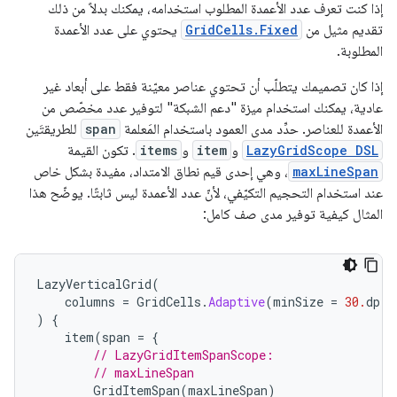
إذا كنت تعرف عدد الأعمدة المطلوب استخدامه، يمكنك بدلاً من ذلك
تقديم مثيل من
GridCells.Fixed
يحتوي على عدد الأعمدة
المطلوبة.
إذا كان تصميمك يتطلّب أن تحتوي عناصر معيّنة فقط على أبعاد غير
عادية، يمكنك استخدام ميزة "دعم الشبكة" لتوفير عدد مخصّص من
الأعمدة للعناصر. حدِّد مدى العمود باستخدام المَعلمة
span
للطريقتَين
LazyGridScope DSL
و
item
و
items
. تكون القيمة
maxLineSpan
، وهي إحدى قيم نطاق الامتداد، مفيدة بشكل خاص
عند استخدام التحجيم التكيّفي، لأنّ عدد الأعمدة ليس ثابتًا. يوضّح هذا
المثال كيفية توفير مدى صف كامل:
LazyVerticalGrid
(
columns
=
GridCells
.
Adaptive
(
minSize
=
30.
dp
)
)
{
item
(
span
=
{
// LazyGridItemSpanScope:
// maxLineSpan
GridItemSpan
(
maxLineSpan
)