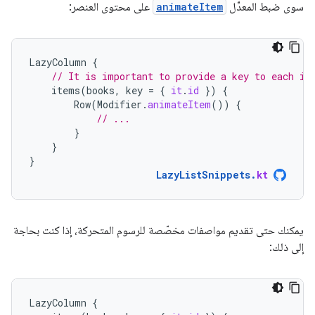
سوى ضبط المعدِّل
animateItem
على محتوى العنصر:
LazyColumn
{
// It is important to provide a key to each it
items
(
books
,
key
=
{
it
.
id
})
{
Row
(
Modifier
.
animateItem
())
{
// ...
}
}
}
LazyListSnippets
.
kt
يمكنك حتى تقديم مواصفات مخصّصة للرسوم المتحركة، إذا كنت بحاجة
إلى ذلك:
LazyColumn
{