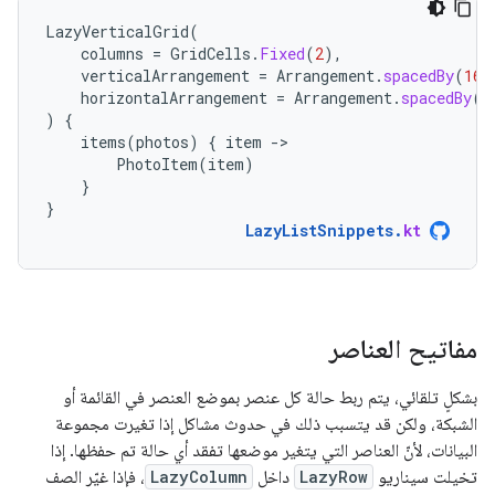
LazyVerticalGrid
(
columns
=
GridCells
.
Fixed
(
2
),
verticalArrangement
=
Arrangement
.
spacedBy
(
16.
horizontalArrangement
=
Arrangement
.
spacedBy
(
1
)
{
items
(
photos
)
{
item
-
PhotoItem
(
item
)
}
}
LazyListSnippets
.
kt
مفاتيح العناصر
بشكلٍ تلقائي، يتم ربط حالة كل عنصر بموضع العنصر في القائمة أو
الشبكة، ولكن قد يتسبب ذلك في حدوث مشاكل إذا تغيرت مجموعة
البيانات، لأنّ العناصر التي يتغير موضعها تفقد أي حالة تم حفظها. إذا
تخيلت سيناريو
LazyRow
داخل
LazyColumn
، فإذا غيّر الصف