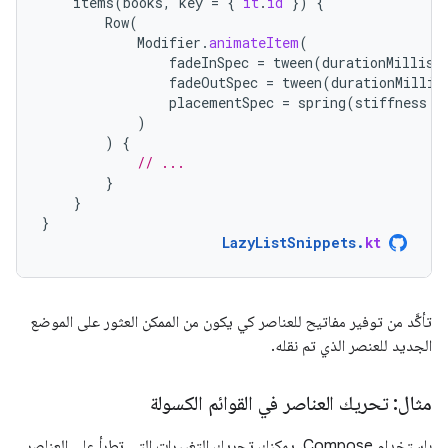
items
(
books
,
key
=
{
it
.
id
})
{
Row
(
Modifier
.
animateItem
(
fadeInSpec
=
tween
(
durationMillis
fadeOutSpec
=
tween
(
durationMillis
placementSpec
=
spring
(
stiffness
=
)
)
{
// ...
}
}
}
LazyListSnippets
.
kt
تأكَّد من توفير مفاتيح للعناصر كي يكون من الممكن العثور على الموضع
الجديد للعنصر الذي تم نقله.
مثال: تحريك العناصر في القوائم الكسولة
باستخدام Compose، يمكنك تحريك التغييرات التي تطرأ على العناصر