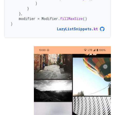
)
}
},
modifier
=
Modifier
.
fillMaxSize
()
)
LazyListSnippets
.
kt