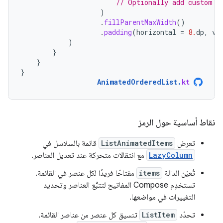
// Optionally add custom a
)
.
fillParentMaxWidth
()
.
padding
(
horizontal
=
8.
dp
,
ve
)
}
}
}
AnimatedOrderedList
.
kt
نقاط أساسية حول الرمز
تعرض
ListAnimatedItems
قائمة بالسلاسل في
LazyColumn
مع انتقالات متحركة عند تعديل العناصر.
تُعيّن الدالة
items
مفتاحًا فريدًا لكل عنصر في القائمة.
تستخدِم Compose المفاتيح لتتبُّع العناصر وتحديد
التغييرات في مواضعها.
تحدّد
ListItem
تنسيق كل عنصر من عناصر القائمة،