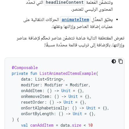
وتتضمّن المَعلمة
headlineContent
التي تحدّد
المحتوى الرئيسي للعنصر.
يطبّق المعدِّل
animateItem
الحركات التلقائية على
عمليات إضافة العناصر وإزالتها ونقلها.
تعرض المقتطفة التالية شاشة تتضمّن عناصر تحكّم لإضافة عناصر
وإزالتها، بالإضافة إلى ترتيب قائمة محدّدة مسبقًا:
@Composable
private
fun
ListAnimatedItemsExample
(
data
:
List<String>
,
modifier
:
Modifier
=
Modifier
,
onAddItem
:
()
-
>
Unit
=
{},
onRemoveItem
:
()
-
>
Unit
=
{},
resetOrder
:
()
-
>
Unit
=
{},
onSortAlphabetically
:
()
-
>
Unit
=
{},
onSortByLength
:
()
-
>
Unit
=
{},
)
{
val
canAddItem
=
data
.
size
 < 
10