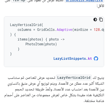
لضبط عرض كل عمود على
على
الأقل:
LazyVerticalGrid
(
columns
=
GridCells
.
Adaptive
(
minSize
=
128.
dp
)
)
{
items
(
photos
)
{
photo
-
PhotoItem
(
photo
)
}
}
LazyListSnippets
.
kt
يتيح لك
LazyVerticalGrid
تحديد عرض للعناصر، ثم ستناسب
الشبكة أكبر عدد ممكن من الأعمدة، ويتم توزيع أي عرض متبقٍ بالتساوي
بين الأعمدة بعد احتساب عدد الأعمدة، وتُعدّ طريقة تحديد الحجم
التكيّفية هذه مفيدة بشكل خاص لعرض مجموعات من العناصر على أحجام
شاشة مختلفة.