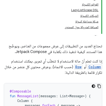
القوائم الكسولة
‫LazyListScope DSL
الشبكات الكسولة
شبكة متداخلة كسولة
المسافة المتروكة حول المحتوى
تحتاج العديد من التطبيقات إلى عرض مجموعات من العناصر، ويوضّح
هذا المستند كيفية تنفيذ ذلك بكفاءة في Jetpack Compose.
إذا كنت تعلم أنّ حالة الاستخدام لا تتطلّب أي تمرير، يمكنك استخدام
Column
أو
Row
(حسب الاتجاه)، وعرض محتوى كل عنصر من خلال
تكرار قائمة بالطريقة التالية:
@Composable
fun
MessageList
(
messages
:
List<Message>
)
{
Column
{
messages
.
forEach
{
message
-