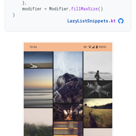
},
modifier
=
Modifier
.
fillMaxSize
()
)
LazyListSnippets
.
kt