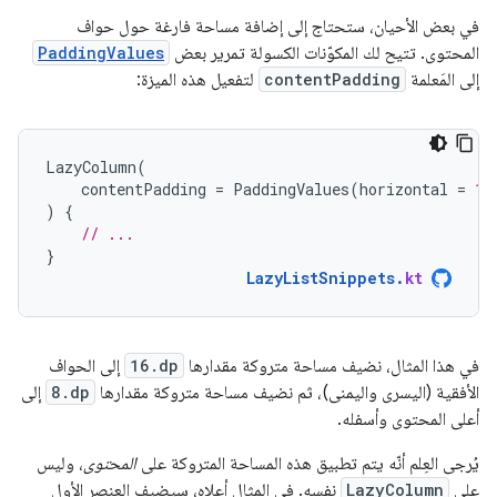
في بعض الأحيان، ستحتاج إلى إضافة مساحة فارغة حول حواف
المحتوى. تتيح لك المكوّنات الكسولة تمرير بعض
PaddingValues
إلى المَعلمة
contentPadding
لتفعيل هذه الميزة:
LazyColumn
(
contentPadding
=
PaddingValues
(
horizontal
=
16
)
{
// ...
}
LazyListSnippets
.
kt
في هذا المثال، نضيف مساحة متروكة مقدارها
16.dp
إلى الحواف
الأفقية (اليسرى واليمنى)، ثم نضيف مساحة متروكة مقدارها
8.dp
إلى
أعلى المحتوى وأسفله.
يُرجى العِلم أنّه يتم تطبيق هذه المساحة المتروكة على
المحتوى
، وليس
على
LazyColumn
نفسه. في المثال أعلاه، سيضيف العنصر الأول