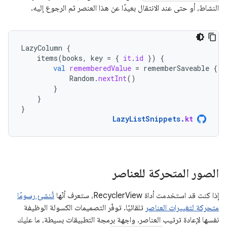
النشاط، أو حتى عند الانتقال بعيدًا عن هذا العنصر ثم الرجوع إليه.
LazyColumn
{
items
(
books
,
key
=
{
it
.
id
})
{
val
rememberedValue
=
rememberSaveable
{
Random
.
nextInt
()
}
}
}
LazyListSnippets
.
kt
الصور المتحركة للعناصر
إذا كنت قد استخدمت أداة RecyclerView، ستعرف أنّها
تُنشئ رسومًا
متحركة لتغييرات العناصر
تلقائيًا. توفّر التصميمات الكسولة الوظيفة
نفسها لإعادة ترتيب العناصر. واجهة برمجة التطبيقات بسيطة، ما عليك