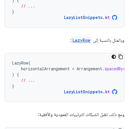
)
{
// ...
}
LazyListSnippets
.
kt
وبالمثل بالنسبة إلى
LazyRow
:
LazyRow
(
horizontalArrangement
=
Arrangement
.
spacedBy
(
4
)
{
// ...
}
LazyListSnippets
.
kt
ومع ذلك، تقبل الشبكات الترتيبات العمودية والأفقية: