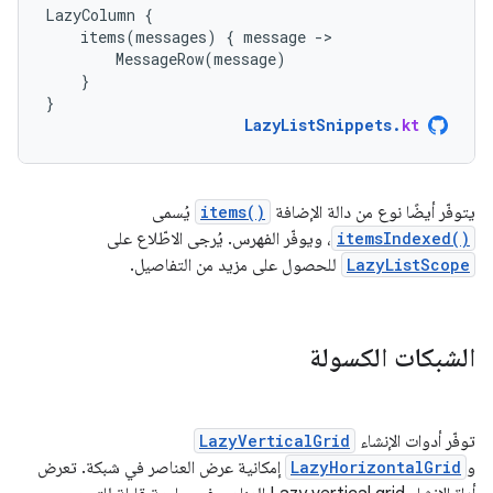
LazyColumn
{
items
(
messages
)
{
message
-
MessageRow
(
message
)
}
}
LazyListSnippets
.
kt
يتوفّر أيضًا نوع من دالة الإضافة
items()
يُسمى
itemsIndexed()
، ويوفّر الفهرس. يُرجى الاطّلاع على
LazyListScope
للحصول على مزيد من التفاصيل.
الشبكات الكسولة
توفّر أدوات الإنشاء
LazyVerticalGrid
و
LazyHorizontalGrid
إمكانية عرض العناصر في شبكة. تعرض