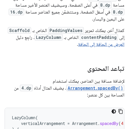
مساحة
8.dp
في أعلى الصفحة، وسيضيف العنصر الأخير مساحة
8.dp
في أسفل الصفحة، وستتضمّن جميع العناصر مساحة
16.dp
على اليمين واليسار.
كمثال آخر، يمكنك تمرير
PaddingValues
الخاص بـ
Scaffold
إلى
contentPadding
الخاص بـ
LazyColumn
. راجِع دليل
العرض من الحافة إلى الحافة
.
تباعد المحتوى
لإضافة مسافة بين العناصر، يمكنك استخدام
Arrangement.spacedBy()
. يضيف المثال أدناه
4.dp
من
المساحة بين كل عنصر:
LazyColumn
(
verticalArrangement
=
Arrangement
.
spacedBy
(
4.
d