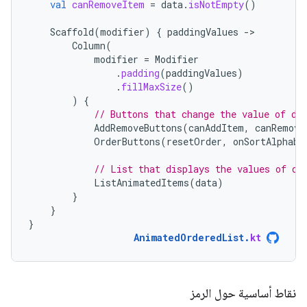
val
canRemoveItem
=
data
.
isNotEmpty
()
Scaffold
(
modifier
)
{
paddingValues
-
Column
(
modifier
=
Modifier
.
padding
(
paddingValues
)
.
fillMaxSize
()
)
{
// Buttons that change the value of di
AddRemoveButtons
(
canAddItem
,
canRemove
OrderButtons
(
resetOrder
,
onSortAlphabe
// List that displays the values of di
ListAnimatedItems
(
data
)
}
}
}
AnimatedOrderedList
.
kt
نقاط أساسية حول الرمز