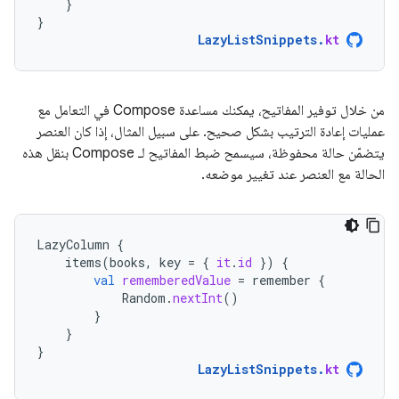
}
}
LazyListSnippets
.
kt
من خلال توفير المفاتيح، يمكنك مساعدة Compose في التعامل مع
عمليات إعادة الترتيب بشكل صحيح. على سبيل المثال، إذا كان العنصر
يتضمّن حالة محفوظة، سيسمح ضبط المفاتيح لـ Compose بنقل هذه
الحالة مع العنصر عند تغيير موضعه.
LazyColumn
{
items
(
books
,
key
=
{
it
.
id
})
{
val
rememberedValue
=
remember
{
Random
.
nextInt
()
}
}
}
LazyListSnippets
.
kt