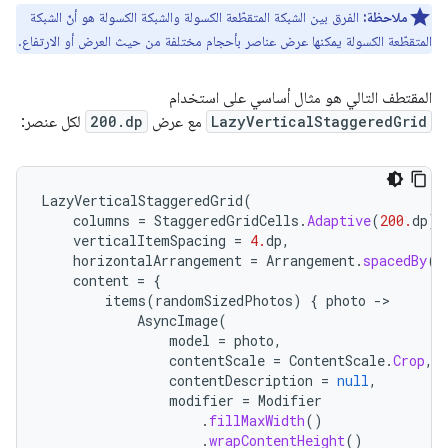
ملاحظة:
الفرق بين الشبكة المتقطّعة الكسولة والشبكة الكسولة هو أنّ الشبكة
المتقطّعة الكسولة يمكنها عرض عناصر بأحجام مختلفة من حيث العرض أو الارتفاع.
المقتطف التالي هو مثال أساسي على استخدام
LazyVerticalStaggeredGrid
مع عرض
200.dp
لكل عنصر:
LazyVerticalStaggeredGrid
(
columns
=
StaggeredGridCells
.
Adaptive
(
200.
dp
),
verticalItemSpacing
=
4.
dp
,
horizontalArrangement
=
Arrangement
.
spacedBy
(
4
content
=
{
items
(
randomSizedPhotos
)
{
photo
-
AsyncImage
(
model
=
photo
,
contentScale
=
ContentScale
.
Crop
,
contentDescription
=
null
,
modifier
=
Modifier
.
fillMaxWidth
()
.
wrapContentHeight
()