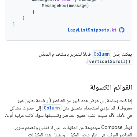
MessageRow
(
message
)
}
}
}
LazyListSnippets
.
kt
يمكننا جعل
Column
قابلاً للتمرير باستخدام المعدِّل
.
verticalScroll()
القوائم الكسولة
إذا كنت بحاجة إلى عرض عدد كبير من العناصر (أو قائمة بطول غير
معروف)، قد يؤدي استخدام تنسيق مثل
Column
إلى حدوث مشاكل
في الأداء، لأنّه سيتم إنشاء جميع العناصر وتنسيقها سواء كانت مرئية أم لا.
توفّر Compose مجموعة من المكوّنات التي لا تنشئ وتصمّم سوى
العناصر المرئية في إطار عرض المكوّن، وتشمل هذه المكوّنات