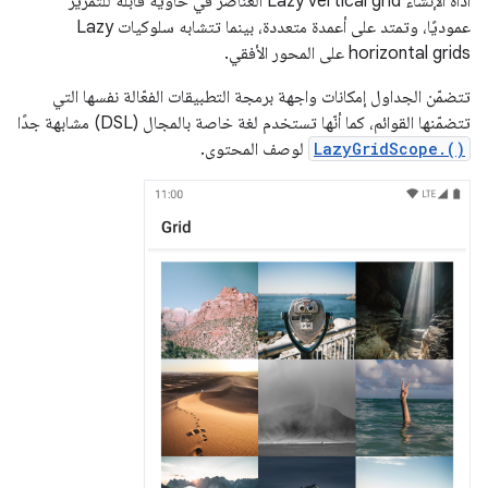
أداة الإنشاء Lazy vertical grid العناصر في حاوية قابلة للتمرير
عموديًا، وتمتد على أعمدة متعددة، بينما تتشابه سلوكيات Lazy
horizontal grids على المحور الأفقي.
تتضمّن الجداول إمكانات واجهة برمجة التطبيقات الفعّالة نفسها التي
تتضمّنها القوائم، كما أنّها تستخدم لغة خاصة بالمجال (DSL) مشابهة جدًا
LazyGridScope.()
لوصف المحتوى.