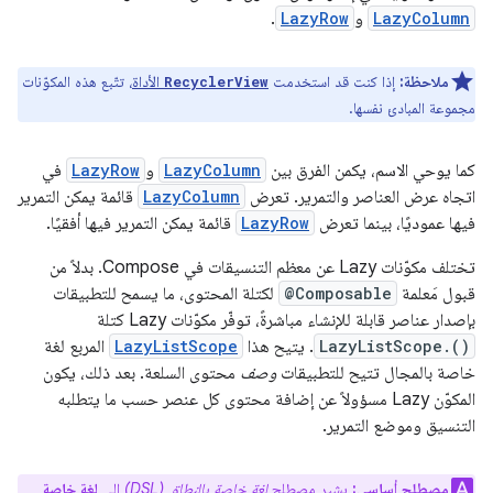
LazyColumn
و
LazyRow
.
ملاحظة:
إذا كنت قد استخدمت
الأداة
، تتّبع هذه المكوّنات
RecyclerView
مجموعة المبادئ نفسها.
كما يوحي الاسم، يكمن الفرق بين
LazyColumn
و
LazyRow
في
اتجاه عرض العناصر والتمرير. تعرض
LazyColumn
قائمة يمكن التمرير
فيها عموديًا، بينما تعرض
LazyRow
قائمة يمكن التمرير فيها أفقيًا.
تختلف مكوّنات Lazy عن معظم التنسيقات في Compose. بدلاً من
قبول مَعلمة
@Composable
لكتلة المحتوى، ما يسمح للتطبيقات
بإصدار عناصر قابلة للإنشاء مباشرةً، توفّر مكوّنات Lazy كتلة
LazyListScope.()
. يتيح هذا
LazyListScope
المربع لغة
خاصة بالمجال تتيح للتطبيقات
وصف
محتوى السلعة. بعد ذلك، يكون
المكوّن Lazy مسؤولاً عن إضافة محتوى كل عنصر حسب ما يتطلبه
التنسيق وموضع التمرير.
مصطلح أساسي:
يشير مصطلح
لغة خاصة بالنطاق (DSL)
إلى
لغة خاصة