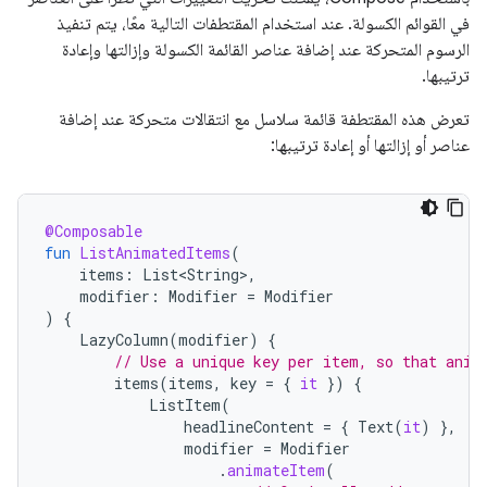
في القوائم الكسولة. عند استخدام المقتطفات التالية معًا، يتم تنفيذ
الرسوم المتحركة عند إضافة عناصر القائمة الكسولة وإزالتها وإعادة
ترتيبها.
تعرض هذه المقتطفة قائمة سلاسل مع انتقالات متحركة عند إضافة
عناصر أو إزالتها أو إعادة ترتيبها:
@Composable
fun
ListAnimatedItems
(
items
:
List<String>
,
modifier
:
Modifier
=
Modifier
)
{
LazyColumn
(
modifier
)
{
// Use a unique key per item, so that anim
items
(
items
,
key
=
{
it
})
{
ListItem
(
headlineContent
=
{
Text
(
it
)
},
modifier
=
Modifier
.
animateItem
(