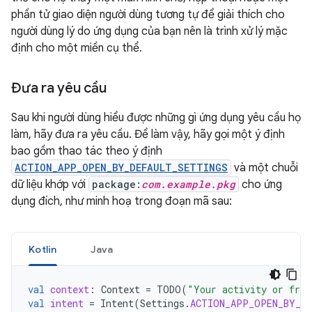
phần tử giao diện người dùng tương tự để giải thích cho
người dùng lý do ứng dụng của bạn nên là trình xử lý mặc
định cho một miền cụ thể.
Đưa ra yêu cầu
Sau khi người dùng hiểu được những gì ứng dụng yêu cầu họ
làm, hãy đưa ra yêu cầu. Để làm vậy, hãy gọi một ý định
bao gồm thao tác theo ý định
ACTION_APP_OPEN_BY_DEFAULT_SETTINGS
và một chuỗi
dữ liệu khớp với
package:
com.example.pkg
cho ứng
dụng đích, như minh hoạ trong đoạn mã sau:
Kotlin
Java
val
context
:
Context
=
TODO
(
"Your activity or frag
val
intent
=
Intent
(
Settings
.
ACTION_APP_OPEN_BY_D