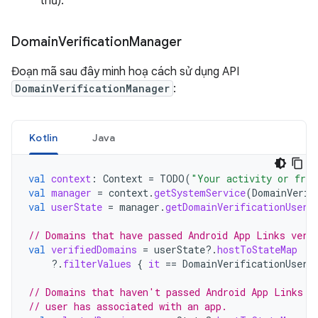
thử).
Domain
Verification
Manager
Đoạn mã sau đây minh hoạ cách sử dụng API
DomainVerificationManager
:
Kotlin
Java
val
context
:
Context
=
TODO
(
"Your activity or frag
val
manager
=
context
.
getSystemService
(
DomainVerif
val
userState
=
manager
.
getDomainVerificationUserS
// Domains that have passed Android App Links veri
val
verifiedDomains
=
userState
?.
hostToStateMap
?.
filterValues
{
it
==
DomainVerificationUserS
// Domains that haven't passed Android App Links v
// user has associated with an app.