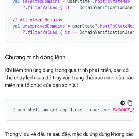
val
selectedDomains
=
userState
?.
hostToStateMap
?.
filterValues
{
it
==
DomainVerificationUserS
// All other domains.
val
unapprovedDomains
=
userState
?.
hostToStateMap
?.
filterValues
{
it
==
DomainVerificationUserS
Chương trình dòng lệnh
Khi kiểm thử ứng dụng trong quá trình phát triển, bạn có
thể chạy lệnh sau để truy vấn trạng thái xác minh của các
miền mà tổ chức của bạn sở hữu:
adb shell pm get-app-links --user cur 
PACKAGE_NA
Trong ví dụ về đầu ra sau đây, mặc dù ứng dụng không xác