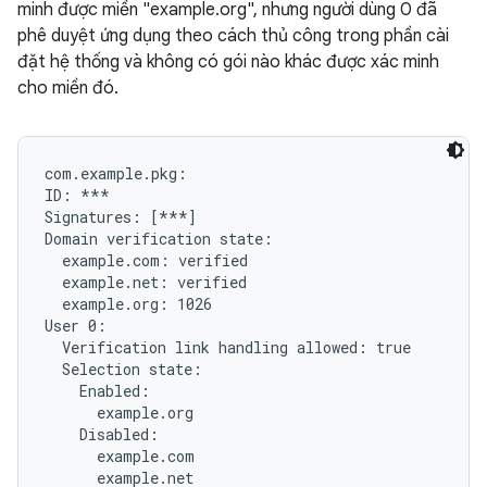
minh được miền "example.org", nhưng người dùng 0 đã
phê duyệt ứng dụng theo cách thủ công trong phần cài
đặt hệ thống và không có gói nào khác được xác minh
cho miền đó.
com.example.pkg:

ID: ***

Signatures: [***]

Domain verification state:

  example.com: verified

  example.net: verified

  example.org: 1026

User 0:

  Verification link handling allowed: true

  Selection state:

    Enabled:

      example.org

    Disabled:

      example.com
