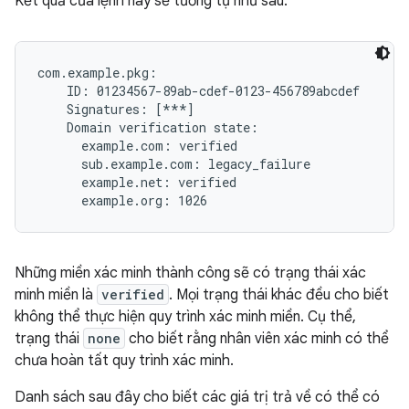
Kết quả của lệnh này sẽ tương tự như sau:
com.example.pkg:

    ID: 01234567-89ab-cdef-0123-456789abcdef

    Signatures: [***]

    Domain verification state:

      example.com: verified

      sub.example.com: legacy_failure

      example.net: verified

Những miền xác minh thành công sẽ có trạng thái xác
minh miền là
verified
. Mọi trạng thái khác đều cho biết
không thể thực hiện quy trình xác minh miền. Cụ thể,
trạng thái
none
cho biết rằng nhân viên xác minh có thể
chưa hoàn tất quy trình xác minh.
Danh sách sau đây cho biết các giá trị trả về có thể có