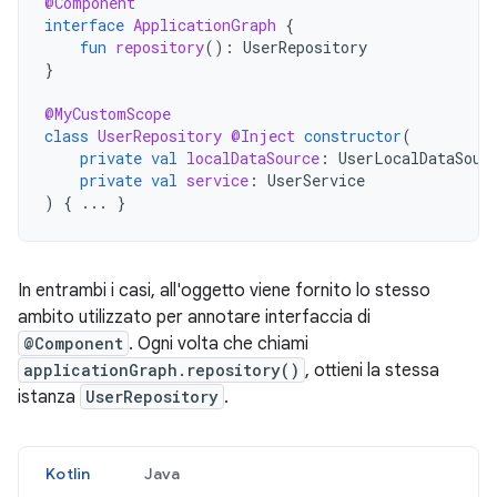
@Component
interface
ApplicationGraph
{
fun
repository
():
UserRepository
}
@MyCustomScope
class
UserRepository
@Inject
constructor
(
private
val
localDataSource
:
UserLocalDataSour
private
val
service
:
UserService
)
{
...
}
In entrambi i casi, all'oggetto viene fornito lo stesso
ambito utilizzato per annotare interfaccia di
@Component
. Ogni volta che chiami
applicationGraph.repository()
, ottieni la stessa
istanza
UserRepository
.
Kotlin
Java