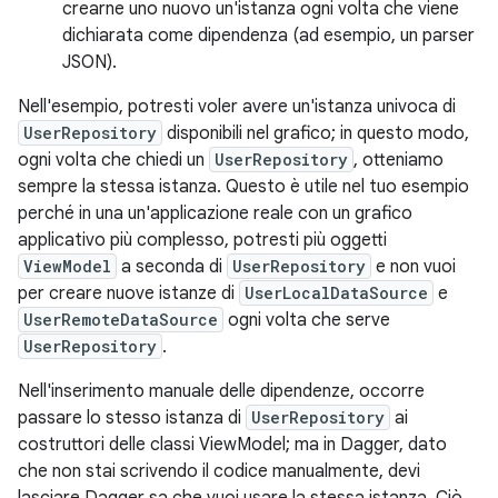
crearne uno nuovo un'istanza ogni volta che viene
dichiarata come dipendenza (ad esempio, un parser
JSON).
Nell'esempio, potresti voler avere un'istanza univoca di
UserRepository
disponibili nel grafico; in questo modo,
ogni volta che chiedi un
UserRepository
, otteniamo
sempre la stessa istanza. Questo è utile nel tuo esempio
perché in una un'applicazione reale con un grafico
applicativo più complesso, potresti più oggetti
ViewModel
a seconda di
UserRepository
e non vuoi
per creare nuove istanze di
UserLocalDataSource
e
UserRemoteDataSource
ogni volta che serve
UserRepository
.
Nell'inserimento manuale delle dipendenze, occorre
passare lo stesso istanza di
UserRepository
ai
costruttori delle classi ViewModel; ma in Dagger, dato
che non stai scrivendo il codice manualmente, devi
lasciare Dagger sa che vuoi usare la stessa istanza. Ciò