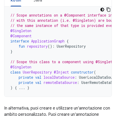
Kotlin
Java
// Scope annotations on a @Component interface inf
// with this annotation (i.e. @Singleton) are boun
// the same instance of that type is provided ever
@Singleton
@Component
interface
ApplicationGraph
{
fun
repository
():
UserRepository
}
// Scope this class to a component using @Singleto
@Singleton
class
UserRepository
@Inject
constructor
(
private
val
localDataSource
:
UserLocalDataSour
private
val
remoteDataSource
:
UserRemoteDataSo
)
{
...
}
In alternativa, puoi creare e utilizzare un'annotazione con
ambito personalizzato. Puoi creare un'annotazione