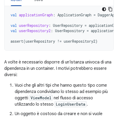
val
applicationGraph
:
ApplicationGraph
=
DaggerApp
val
userRepository
:
UserRepository
=
applicationGr
val
userRepository2
:
UserRepository
=
applicationG
assert
(
userRepository
!=
userRepository2
)
A volte è necessario disporre di un'istanza univoca di una
dipendenza in un container. I motivi potrebbero essere
diversi:
Vuoi che gli altri tipi che hanno questo tipo come
dipendenza condividano lo stesso ad esempio più
oggetti
ViewModel
nel flusso di accesso
utilizzando lo stesso
LoginUserData
.
Un oggetto è costoso da creare e non si vuole