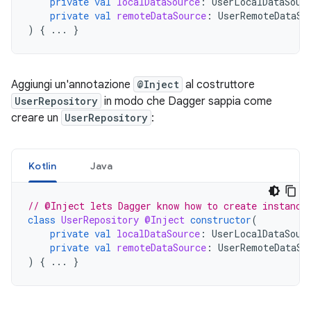
private
val
localDataSource
:
UserLocalDataSour
private
val
remoteDataSource
:
UserRemoteDataSo
)
{
...
}
Aggiungi un'annotazione
@Inject
al costruttore
UserRepository
in modo che Dagger sappia come
creare un
UserRepository
:
Kotlin
Java
// @Inject lets Dagger know how to create instance
class
UserRepository
@Inject
constructor
(
private
val
localDataSource
:
UserLocalDataSour
private
val
remoteDataSource
:
UserRemoteDataSo
)
{
...
}