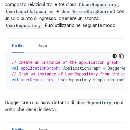
composto relazioni tra le tre classi (
UserRepository
,
UserLocalDatasource
e
UserRemoteDataSource
) con
un solo punto di ingresso: ottenere un'istanza
UserRepository
. Puoi utilizzarlo nel seguente modo:
Kotlin
Java
// Create an instance of the application graph
val
applicationGraph
:
ApplicationGraph
=
DaggerApp
// Grab an instance of UserRepository from the app
val
userRepository
:
UserRepository
=
applicationGr
Dagger crea una nuova istanza di
UserRepository
ogni
volta che viene richiesta.
Kotlin
Java