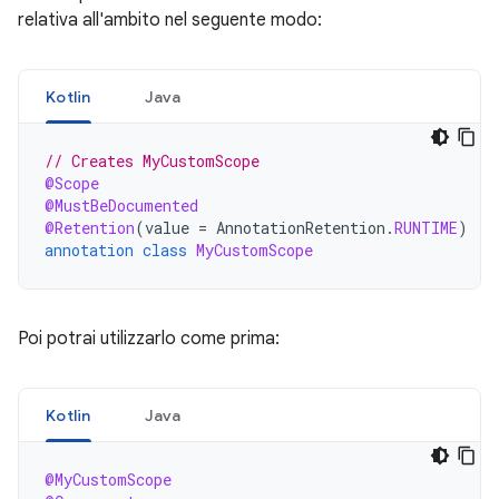
relativa all'ambito nel seguente modo:
Kotlin
Java
// Creates MyCustomScope
@Scope
@MustBeDocumented
@Retention
(
value
=
AnnotationRetention
.
RUNTIME
)
annotation
class
MyCustomScope
Poi potrai utilizzarlo come prima:
Kotlin
Java
@MyCustomScope