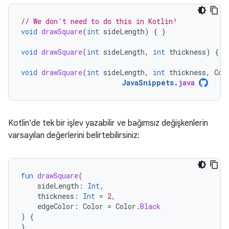
// We don't need to do this in Kotlin!
void
drawSquare
(
int
sideLength
)
{
}
void
drawSquare
(
int
sideLength
,
int
thickness
)
{
}
void
drawSquare
(
int
sideLength
,
int
thickness
,
Col
JavaSnippets
.
java
Kotlin'de tek bir işlev yazabilir ve bağımsız değişkenlerin
varsayılan değerlerini belirtebilirsiniz:
fun
drawSquare
(
sideLength
:
Int
,
thickness
:
Int
=
2
,
edgeColor
:
Color
=
Color
.
Black
)
{
}