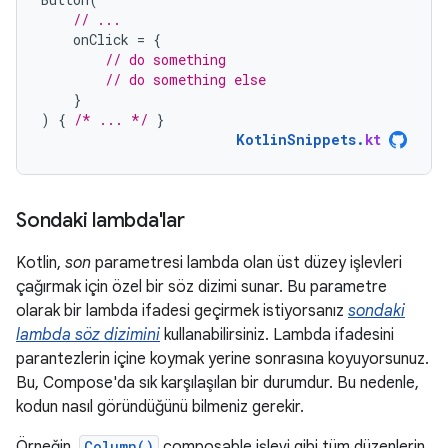
// ...
onClick
=
{
// do something
// do something else
}
)
{
/* ... */
}
KotlinSnippets
.
kt
Sondaki lambda'lar
Kotlin,
son
parametresi lambda olan üst düzey işlevleri
çağırmak için özel bir söz dizimi sunar. Bu parametre
olarak bir lambda ifadesi geçirmek istiyorsanız
sondaki
lambda söz dizimini
kullanabilirsiniz. Lambda ifadesini
parantezlerin içine koymak yerine sonrasına koyuyorsunuz.
Bu, Compose'da sık karşılaşılan bir durumdur. Bu nedenle,
kodun nasıl göründüğünü bilmeniz gerekir.
Örneğin,
Column()
composable işlevi gibi tüm düzenlerin