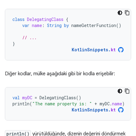
class
DelegatingClass
{
var
name
:
String
by
nameGetterFunction
()
// ...
}
KotlinSnippets
.
kt
Diğer kodlar, mülke aşağıdaki gibi bir kodla erişebilir:
val
myDC
=
DelegatingClass
()
println
(
"The name property is: "
+
myDC
.
name
)
KotlinSnippets
.
kt
println()
yürütüldüğünde, dizenin değerini döndürmek