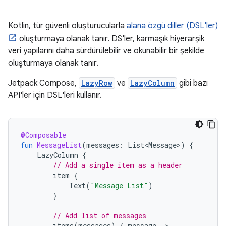
Kotlin, tür güvenli oluşturucularla
alana özgü diller (DSL'ler)
oluşturmaya olanak tanır. DS'ler, karmaşık hiyerarşik
veri yapılarını daha sürdürülebilir ve okunabilir bir şekilde
oluşturmaya olanak tanır.
Jetpack Compose,
LazyRow
ve
LazyColumn
gibi bazı
API'ler için DSL'leri kullanır.
@Composable
fun
MessageList
(
messages
:
List<Message>
)
{
LazyColumn
{
// Add a single item as a header
item
{
Text
(
"Message List"
)
}
// Add list of messages
items
(
messages
)
{
message
-