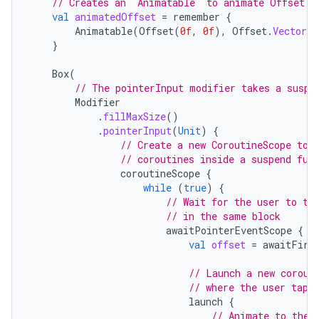
// Creates an `Animatable` to animate Offset a
val
animatedOffset
=
remember
{
Animatable
(
Offset
(
0f
,
0f
),
Offset
.
VectorCo
}
Box
(
// The pointerInput modifier takes a suspe
Modifier
.
fillMaxSize
()
.
pointerInput
(
Unit
)
{
// Create a new CoroutineScope to 
// coroutines inside a suspend fun
coroutineScope
{
while
(
true
)
{
// Wait for the user to ta
// in the same block
awaitPointerEventScope
{
val
offset
=
awaitFirs
// Launch a new corout
// where the user tapp
launch
{
// Animate to the 