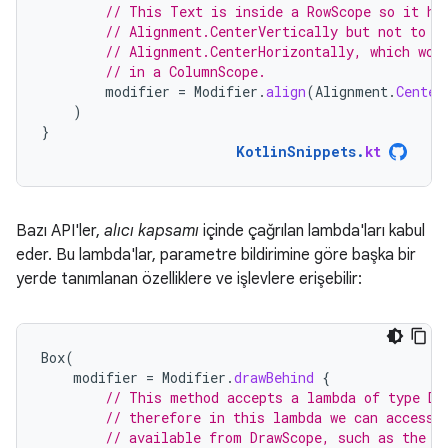
// This Text is inside a RowScope so it ha
// Alignment.CenterVertically but not to
// Alignment.CenterHorizontally, which wou
// in a ColumnScope.
modifier
=
Modifier
.
align
(
Alignment
.
Center
)
}
KotlinSnippets
.
kt
Bazı API'ler,
alıcı kapsamı
içinde çağrılan lambda'ları kabul
eder. Bu lambda'lar, parametre bildirimine göre başka bir
yerde tanımlanan özelliklere ve işlevlere erişebilir:
Box
(
modifier
=
Modifier
.
drawBehind
{
// This method accepts a lambda of type Dr
// therefore in this lambda we can access 
// available from DrawScope, such as the `