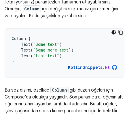
iletmiyorsanız) parantezleri tamamen atlayabilirsiniz.
Örneğin,
Column
için değiştirici iletmeniz gerekmediğini
varsayalım. Kodu şu şekilde yazabilirsiniz:
Column
{
Text
(
"Some text"
)
Text
(
"Some more text"
)
Text
(
"Last text"
)
}
KotlinSnippets
.
kt
Bu söz dizimi, özellikle
Column
gibi düzen öğeleri için
Compose'da oldukça yaygındır. Son parametre, öğenin alt
öğelerini tanımlayan bir lambda ifadesidir. Bu alt öğeler,
işlev çağrısından sonra küme parantezleri içinde belirtilir.