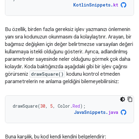
KotlinSnippets
.
kt
Bu özellik, birden fazla gereksiz işlev yazmanızı önlemenin
yanı sıra kodunuzun okunmasını da kolaylaştırır. Arayan, bir
bağımsız değişken için değer belirtmezse varsayılan değeri
kullanmaya istekli olduğunu gösterir. Ayrıca, adlandırılmış
parametreler sayesinde neler olduğunu görmek çok daha
kolaydır. Koda baktığınızda aşağıdaki gibi bir işlev çağrısı
görürseniz
drawSquare()
kodunu kontrol etmeden
parametrelerin ne anlama geldiğini bilemeyebilirsiniz:
drawSquare
(
30
,
5
,
Color
.
Red
);
JavaSnippets
.
java
Buna karşılık, bu kod kendi kendini belgelendirir: