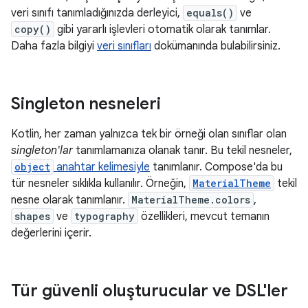
veri sınıfı tanımladığınızda derleyici,
equals()
ve
copy()
gibi yararlı işlevleri otomatik olarak tanımlar.
Daha fazla bilgiyi
veri sınıfları
dokümanında bulabilirsiniz.
Singleton nesneleri
Kotlin, her zaman yalnızca tek bir örneği olan sınıflar olan
singleton'lar
tanımlamanıza olanak tanır. Bu tekil nesneler,
object
anahtar kelimesiyle
tanımlanır. Compose'da bu
tür nesneler sıklıkla kullanılır. Örneğin,
MaterialTheme
tekil
nesne olarak tanımlanır.
MaterialTheme.colors
,
shapes
ve
typography
özellikleri, mevcut temanın
değerlerini içerir.
Tür güvenli oluşturucular ve DSL'ler