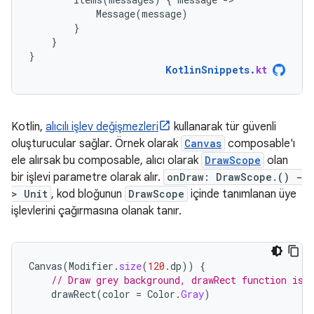
Message
(
message
)
}
}
}
KotlinSnippets
.
kt
Kotlin,
alıcılı işlev değişmezleri
kullanarak tür güvenli
oluşturucular sağlar. Örnek olarak
Canvas
composable'ı
ele alırsak bu composable, alıcı olarak
DrawScope
olan
bir işlevi parametre olarak alır.
onDraw: DrawScope.() -
> Unit
, kod bloğunun
DrawScope
içinde tanımlanan üye
işlevlerini çağırmasına olanak tanır.
Canvas
(
Modifier
.
size
(
120.
dp
))
{
// Draw grey background, drawRect function is 
drawRect
(
color
=
Color
.
Gray
)