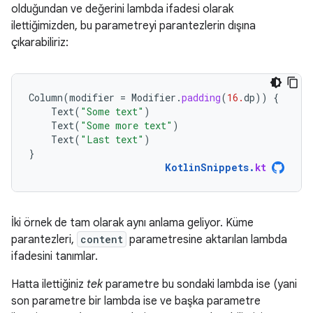
olduğundan ve değerini lambda ifadesi olarak
ilettiğimizden, bu parametreyi parantezlerin dışına
çıkarabiliriz:
Column
(
modifier
=
Modifier
.
padding
(
16.
dp
))
{
Text
(
"Some text"
)
Text
(
"Some more text"
)
Text
(
"Last text"
)
}
KotlinSnippets
.
kt
İki örnek de tam olarak aynı anlama geliyor. Küme
parantezleri,
content
parametresine aktarılan lambda
ifadesini tanımlar.
Hatta ilettiğiniz
tek
parametre bu sondaki lambda ise (yani
son parametre bir lambda ise ve başka parametre