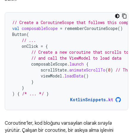
// Create a CoroutineScope that follows this compo
val
composableScope
=
rememberCoroutineScope
()
Button
(
// ...
onClick
=
{
// Create a new coroutine that scrolls to 
// and call the ViewModel to load data
composableScope
.
launch
{
scrollState
.
animateScrollTo
(
0
)
// This
viewModel
.
loadData
()
}
}
)
{
/* ... */
}
KotlinSnippets
.
kt
Coroutine'ler, kod bloğunu varsayılan olarak
sırayla
yürütür. Çalışan bir coroutine, bir askıya alma işlevini