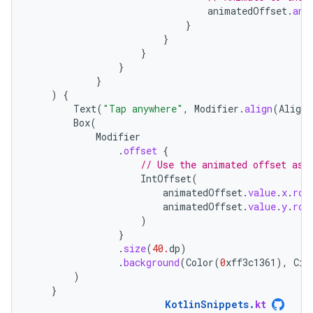
animatedOffset
.
ani
}
}
}
}
}
)
{
Text
(
"Tap anywhere"
,
Modifier
.
align
(
Alignm
Box
(
Modifier
.
offset
{
// Use the animated offset as 
IntOffset
(
animatedOffset
.
value
.
x
.
rou
animatedOffset
.
value
.
y
.
rou
)
}
.
size
(
40.
dp
)
.
background
(
Color
(
0
xff3c1361
),
Cir
)
}
KotlinSnippets
.
kt