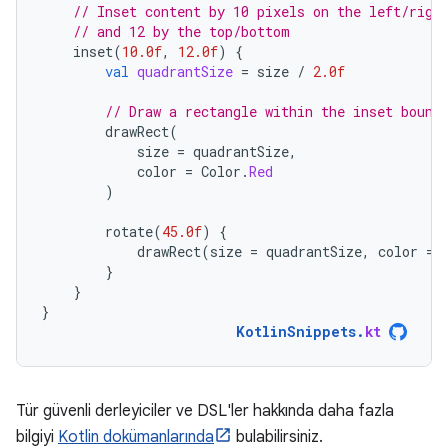
// Inset content by 10 pixels on the left/righ
// and 12 by the top/bottom
inset
(
10.0f
,
12.0f
)
{
val
quadrantSize
=
size
/
2.0f
// Draw a rectangle within the inset bound
drawRect
(
size
=
quadrantSize
,
color
=
Color
.
Red
)
rotate
(
45.0f
)
{
drawRect
(
size
=
quadrantSize
,
color
=
}
}
}
KotlinSnippets
.
kt
Tür güvenli derleyiciler ve DSL'ler hakkında daha fazla
bilgiyi
Kotlin dokümanlarında
bulabilirsiniz.