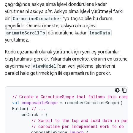
çağırdığında askıya alma işlevi döndürülene kadar
yürütmesini
askıya alır
. Askıya alma işlevi yürütmeyi farklı
bir
CoroutineDispatcher
'ya taşısa bile bu durum
geçerlidir. Önceki örnekte, askıya alma işlevi
animateScrollTo
döndürülene kadar
loadData
yürütülmez.
Kodu eşzamanlı olarak yürütmek için yeni eş yordamlar
oluşturulması gerekir. Yukarıdaki örnekte, ekranın en üstüne
kaydırma ve
viewModel
'dan veri yükleme işlemlerini
paralel hale getirmek için iki eşzamanlı rutin gerekir.
// Create a CoroutineScope that follows this compo
val
composableScope
=
rememberCoroutineScope
()
Button
(
// ...
onClick
=
{
// Scroll to the top and load data in para
// coroutine per independent work to do
composableScope
.
launch
{