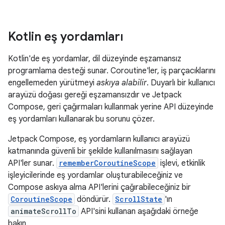
Kotlin eş yordamları
Kotlin'de eş yordamlar, dil düzeyinde eşzamansız
programlama desteği sunar. Coroutine'ler, iş parçacıklarını
engellemeden yürütmeyi
askıya alabilir
. Duyarlı bir kullanıcı
arayüzü doğası gereği eşzamansızdır ve Jetpack
Compose, geri çağırmaları kullanmak yerine API düzeyinde
eş yordamları kullanarak bu sorunu çözer.
Jetpack Compose, eş yordamların kullanıcı arayüzü
katmanında güvenli bir şekilde kullanılmasını sağlayan
API'ler sunar.
rememberCoroutineScope
işlevi, etkinlik
işleyicilerinde eş yordamlar oluşturabileceğiniz ve
Compose askıya alma API'lerini çağırabileceğiniz bir
CoroutineScope
döndürür.
ScrollState
'ın
animateScrollTo
API'sini kullanan aşağıdaki örneğe
bakın.