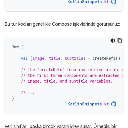
KotlinSnippets
.
kt
Bu tür kodları genellikle Compose işlevlerinde görürsünüz:
Row
{
val
(
image
,
title
,
subtitle
)
=
createRefs
()
// The `createRefs` function returns a data ob
// the first three components are extracted in
// image, title, and subtitle variables.
// ...
}
KotlinSnippets
.
kt
Veri sınıfları, başka birçok yararlı işlev sunar. Örneğin, bir