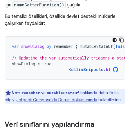
için
nameGetterFunction()
çağrılır.
Bu temsilci özellikleri, özellikle devlet destekli mülklerle
çalışırken faydalıdır:
var
showDialog
by
remember
{
mutableStateOf
(
false
)
// Updating the var automatically triggers a state
showDialog
=
true
KotlinSnippets
.
kt
Not:
ve
hakkında daha fazla
remember
mutableStateOf
bilgiyi
Jetpack Compose'da Durum dokümanında
bulabilirsiniz.
Veri sınıflarını yapılandırma