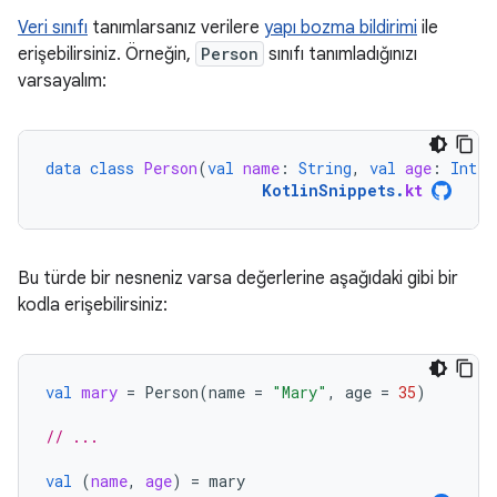
Veri sınıfı
tanımlarsanız verilere
yapı bozma bildirimi
ile
erişebilirsiniz. Örneğin,
Person
sınıfı tanımladığınızı
varsayalım:
data
class
Person
(
val
name
:
String
,
val
age
:
Int
)
KotlinSnippets
.
kt
Bu türde bir nesneniz varsa değerlerine aşağıdaki gibi bir
kodla erişebilirsiniz:
val
mary
=
Person
(
name
=
"Mary"
,
age
=
35
)
// ...
val
(
name
,
age
)
=
mary