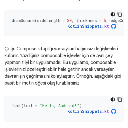
drawSquare
(
sideLength
=
30
,
thickness
=
5
,
edgeCol
KotlinSnippets
.
kt
Çoğu Compose kitaplığı varsayılan bağımsız değişkenleri
kullanır. Yazdığınız composable işlevler için de aynı şeyi
yapmanız iyi bir uygulamadır. Bu uygulama, composable
işlevlerinizi özelleştirilebilir hale getirir ancak varsayılan
davranışın çağrılmasını kolaylaştırır. Örneğin, aşağıdaki gibi
basit bir metin öğesi oluşturabilirsiniz:
Text
(
text
=
"Hello, Android!"
)
KotlinSnippets
.
kt