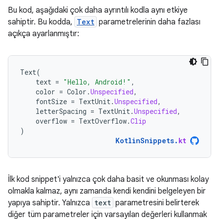
Bu kod, aşağıdaki çok daha ayrıntılı kodla aynı etkiye
sahiptir. Bu kodda,
Text
parametrelerinin daha fazlası
açıkça ayarlanmıştır:
Text
(
text
=
"Hello, Android!"
,
color
=
Color
.
Unspecified
,
fontSize
=
TextUnit
.
Unspecified
,
letterSpacing
=
TextUnit
.
Unspecified
,
overflow
=
TextOverflow
.
Clip
)
KotlinSnippets
.
kt
İlk kod snippet'i yalnızca çok daha basit ve okunması kolay
olmakla kalmaz, aynı zamanda kendi kendini belgeleyen bir
yapıya sahiptir. Yalnızca
text
parametresini belirterek
diğer tüm parametreler için varsayılan değerleri kullanmak