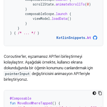
scrollState
.
animateScrollTo
(
0
)
}
composableScope
.
launch
{
viewModel
.
loadData
()
}
}
)
{
/* ... */
}
KotlinSnippets
.
kt
Coroutine'ler, eşzamansız API'leri birleştirmeyi
kolaylaştırır. Aşağıdaki örnekte, kullanıcı ekrana
dokunduğunda bir öğenin konumunu canlandırmak için
pointerInput
değiştiricisini animasyon API'leriyle
birleştiriyoruz.
@Composable
fun
MoveBoxWhereTapped
()
{