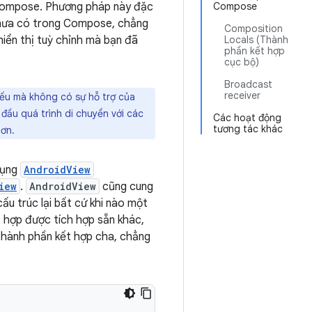
 Compose. Phương pháp này đặc
Compose
 chưa có trong Compose, chẳng
Composition
iển thị tuỳ chỉnh mà bạn đã
Locals (Thành
phần kết hợp
cục bộ)
Broadcast
receiver
iếu mà không có sự hỗ trợ của
đầu quá trình di chuyển với các
Các hoạt động
tương tác khác
hơn.
dụng
AndroidView
iew
.
AndroidView
cũng cung
cấu trúc lại bất cứ khi nào một
 hợp được tích hợp sẵn khác,
 thành phần kết hợp cha, chẳng