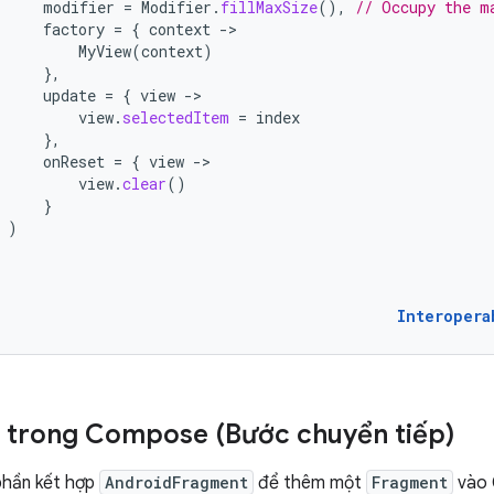
modifier
=
Modifier
.
fillMaxSize
(),
// Occupy the m
factory
=
{
context
-
MyView
(
context
)
},
update
=
{
view
-
view
.
selectedItem
=
index
},
onReset
=
{
view
-
view
.
clear
()
}
)
Interopera
 trong Compose (Bước chuyển tiếp)
phần kết hợp
AndroidFragment
để thêm một
Fragment
vào