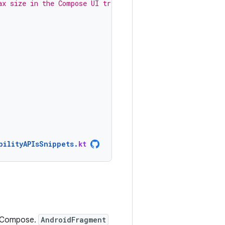
ax size in the Compose UI tree
bilityAPIsSnippets
.
kt
 Compose.
AndroidFragment