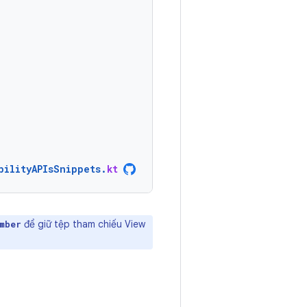
bilityAPIsSnippets
.
kt
để giữ tệp tham chiếu View
mber