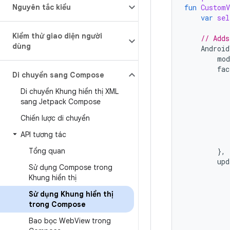
Nguyên tắc kiểu
fun
CustomV
var
sel
Kiểm thử giao diện người
// Adds
dùng
Android
mod
fac
Di chuyển sang Compose
Di chuyển Khung hiển thị XML
sang Jetpack Compose
Chiến lược di chuyển
API tương tác
Tổng quan
},
upd
Sử dụng Compose trong
Khung hiển thị
Sử dụng Khung hiển thị
trong Compose
Bao bọc Web
View trong