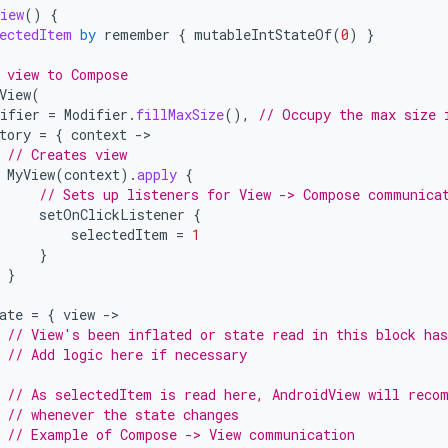
iew
()
{
ectedItem
by
remember
{
mutableIntStateOf
(
0
)
}
 view to Compose
View
(
ifier
=
Modifier
.
fillMaxSize
(),
// Occupy the max size 
tory
=
{
context
-
// Creates view
MyView
(
context
).
apply
{
// Sets up listeners for View -> Compose communica
setOnClickListener
{
selectedItem
=
1
}
}
ate
=
{
view
-
// View's been inflated or state read in this block has
// Add logic here if necessary
// As selectedItem is read here, AndroidView will reco
// whenever the state changes
// Example of Compose -> View communication