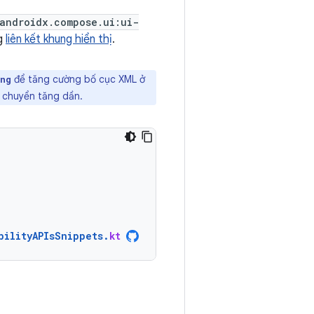
androidx.compose.ui:ui-
ng
liên kết khung hiển thị
.
để tăng cường bố cục XML ở
ing
i chuyển tăng dần.
bilityAPIsSnippets
.
kt