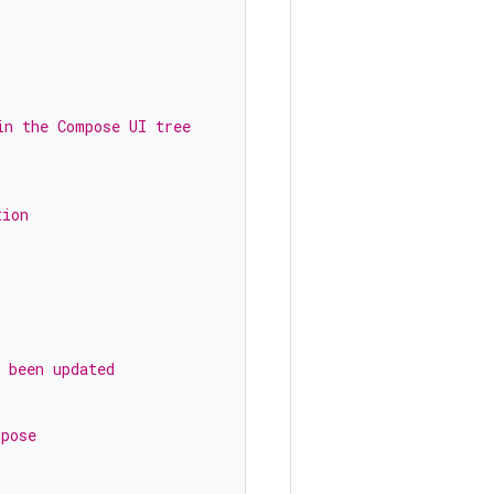
in the Compose UI tree
tion
 been updated
mpose