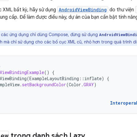
c XML bất kỳ, hãy sử dụng
AndroidViewBinding
do thư viện
ung cấp. Để làm được điều này, dự án của bạn cần bật tính nă
i các ứng dụng chỉ dùng Compose, đừng sử dụng
AndroidViewBind
h mà chỉ sử dụng cho các bố cục XML cũ, nhỏ hơn trong quá trình d
e
ViewBindingExample
()
{
ViewBinding
(
ExampleLayoutBinding
::
inflate
)
{
mpleView
.
setBackgroundColor
(
Color
.
GRAY
)
Interopera
iew
trong danh sách Lazy