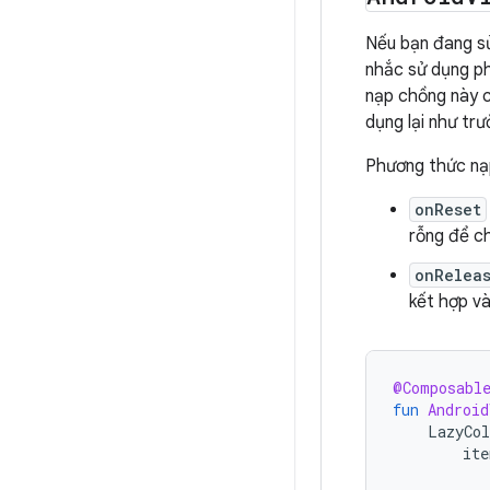
Nếu bạn đang s
nhắc sử dụng p
nạp chồng này 
dụng lại như tr
Phương thức n
onReset
rỗng để ch
onRelea
kết hợp và
@Composabl
fun
Android
LazyCo
ite