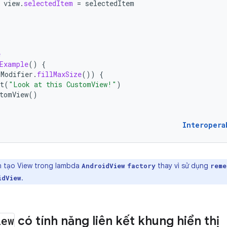
view
.
selectedItem
=
selectedItem
e
Example
()
{
(
Modifier
.
fillMaxSize
())
{
t
(
"Look at this CustomView!"
)
tomView
()
Interopera
n tạo View trong lambda
thay vì sử dụng
AndroidView
factory
reme
.
idView
iew
có tính năng liên kết khung hiển thị