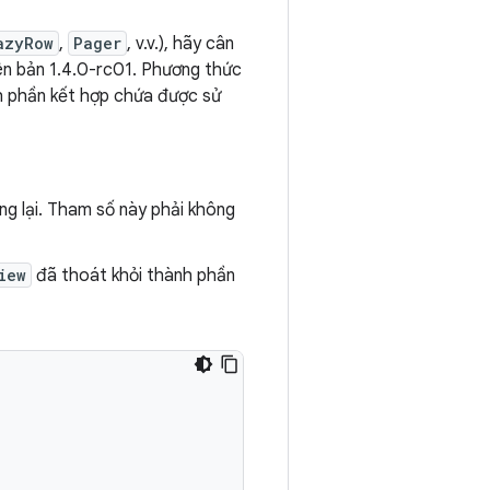
azyRow
,
Pager
, v.v.), hãy cân
iên bản 1.4.0-rc01. Phương thức
h phần kết hợp chứa được sử
g lại. Tham số này phải không
iew
đã thoát khỏi thành phần