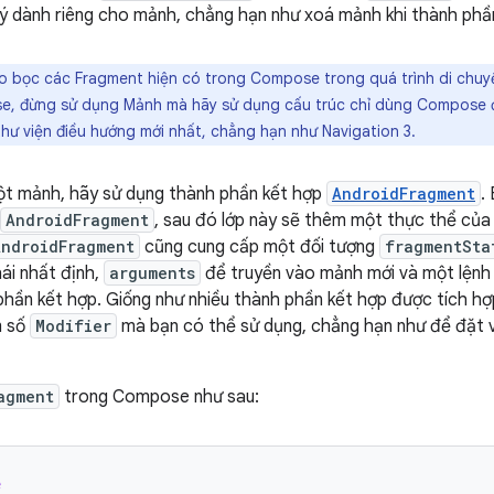
 lý dành riêng cho mảnh, chẳng hạn như xoá mảnh khi thành phần 
o bọc các Fragment hiện có trong Compose trong quá trình di chuyể
e, đừng sử dụng Mảnh mà hãy sử dụng cấu trúc chỉ dùng Compose đ
thư viện điều hướng mới nhất, chẳng hạn như Navigation 3.
t mảnh, hãy sử dụng thành phần kết hợp
AndroidFragment
.
AndroidFragment
, sau đó lớp này sẽ thêm một thực thể của 
AndroidFragment
cũng cung cấp một đối tượng
fragmentSta
hái nhất định,
arguments
để truyền vào mảnh mới và một lệnh 
hần kết hợp. Giống như nhiều thành phần kết hợp được tích hợ
m số
Modifier
mà bạn có thể sử dụng, chẳng hạn như để đặt v
agment
trong Compose như sau:
e