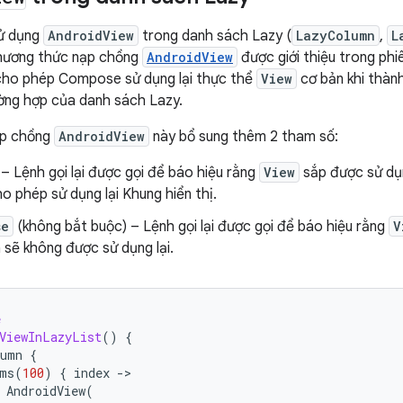
ử dụng
AndroidView
trong danh sách Lazy (
LazyColumn
,
L
hương thức nạp chồng
AndroidView
được giới thiệu trong ph
cho phép Compose sử dụng lại thực thể
View
cơ bản khi thàn
ường hợp của danh sách Lazy.
ạp chồng
AndroidView
này bổ sung thêm 2 tham số:
– Lệnh gọi lại được gọi để báo hiệu rằng
View
sắp được sử dụn
o phép sử dụng lại Khung hiển thị.
se
(không bắt buộc) – Lệnh gọi lại được gọi để báo hiệu rằng
V
 sẽ không được sử dụng lại.
e
ViewInLazyList
()
{
lumn
{
ms
(
100
)
{
index
-
AndroidView
(