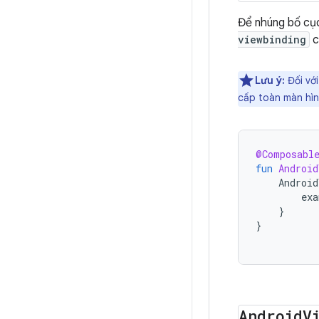
Để nhúng bố cụ
viewbinding
c
Lưu ý:
Đối vớ
cấp toàn màn hìn
@Composabl
fun
Android
Android
exa
}
}
Android
V