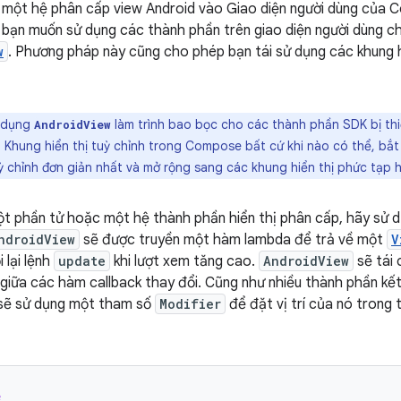
 một hệ phân cấp view Android vào Giao diện người dùng của
u bạn muốn sử dụng các thành phần trên giao diện người dùng
w
. Phương pháp này cũng cho phép bạn tái sử dụng các khung h
 dụng
làm trình bao bọc cho các thành phần SDK bị th
AndroidView
 Khung hiển thị tuỳ chỉnh trong Compose bất cứ khi nào có thể, bắt 
ỳ chỉnh đơn giản nhất và mở rộng sang các khung hiển thị phức tạp 
t phần tử hoặc một hệ thành phần hiển thị phân cấp, hãy sử 
ndroidView
sẽ được truyền một hàm lambda để trả về một
V
 lại lệnh
update
khi lượt xem tăng cao.
AndroidView
sẽ tái 
giữa các hàm callback thay đổi. Cũng như nhiều thành phần kết
sẽ sử dụng một tham số
Modifier
để đặt vị trí của nó trong
e