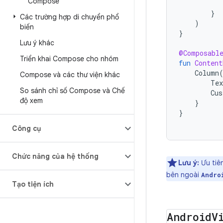
Compose
}
Các trường hợp di chuyển phổ
)
biến
}
Lưu ý khác
@Composabl
Triển khai Compose cho nhóm
fun
Content
Column
Compose và các thư viện khác
Tex
So sánh chỉ số Compose và Chế
Cus
độ xem
}
}
Công cụ
Chức năng của hệ thống
Lưu ý:
Ưu tiê
bên ngoài
Andro
Tạo tiện ích
Android
V