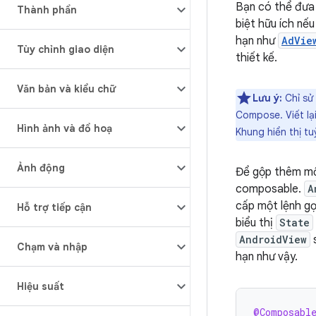
Bạn có thể đưa
Thành phần
biệt hữu ích nế
hạn như
AdVie
Tùy chỉnh giao diện
thiết kế.
Văn bản và kiểu chữ
Lưu ý:
Chỉ sử
Compose. Viết lại
Hình ảnh và đồ hoạ
Khung hiển thị tu
Ảnh động
Để gộp thêm mộ
composable.
A
cấp một lệnh gọi
Hỗ trợ tiếp cận
biểu thị
State
AndroidView
Chạm và nhập
hạn như vậy.
Hiệu suất
@Composabl