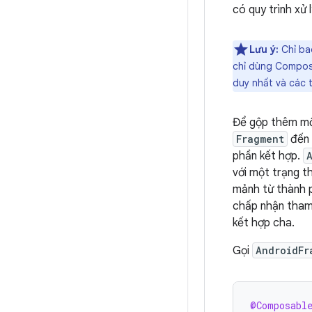
có quy trình xử
Lưu ý:
Chỉ ba
chỉ dùng Compos
duy nhất và các 
Để gộp thêm mộ
Fragment
đến
phần kết hợp.
với một trạng t
mảnh từ thành p
chấp nhận tha
kết hợp cha.
Gọi
AndroidFr
@Composabl