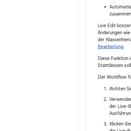
Automatis
zusammens
Live Edit konze
Änderungen wie
der Klassenhiera
Bearbeitung
.
Diese Funktion i
Stattdessen sol
Der Workflow fü
Richten Si
Verwenden 
der Live-
Ausführun
Klicken Si
die Live-