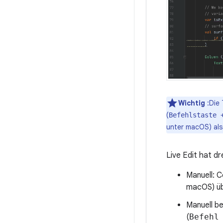
Wichtig
:Die 
(
Befehlstaste 
unter macOS) als
Live Edit hat dr
Manuell: 
macOS) üb
Manuell b
(
Befehl