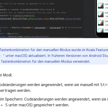
Tastenkombination für den manuellen Modus wurde im Koala Featur
unter macOS) aktualisiert. In früheren Versionen von Android S
+ ‘
 Tastenkombination für den manuellen Modus verwendet.
ei Modi:
Codeänderungen werden angewendet, wenn sie manuell mit
Str
ertragen werden.
eim Speichern: Codeänderungen werden angewendet, wenn sie 
 + S
unter macOS) gespeichert werden.