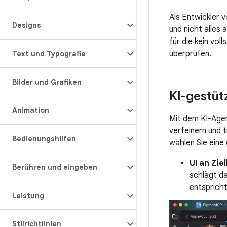
Als Entwickler v
Designs
und nicht alles
für die kein vol
überprüfen.
Text und Typografie
Bilder und Grafiken
KI-gestütz
Animation
Mit dem KI-Agen
verfeinern und 
Bedienungshilfen
wählen Sie eine
UI an Zie
Berühren und eingeben
schlägt d
entspricht
Leistung
Stilrichtlinien