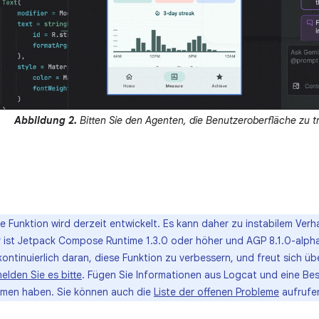
Abbildung 2.
Bitten Sie den Agenten, die Benutzeroberfläche zu t
e Funktion wird derzeit entwickelt. Es kann daher zu instabilem Ver
r ist Jetpack Compose Runtime 1.3.0 oder höher und AGP 8.1.0-alpha
ontinuierlich daran, diese Funktion zu verbessern, und freut sich üb
elden Sie es bitte
. Fügen Sie Informationen aus Logcat und eine B
mmen haben. Sie können auch die
Liste der offenen Probleme
aufrufe