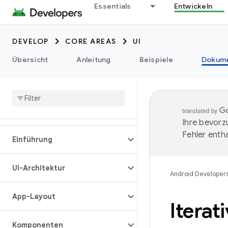
Essentials
Entwickeln
DEVELOP
CORE AREAS
UI
Übersicht
Anleitung
Beispiele
Dokume
Ihre bevorz
Fehler entha
Einführung
UI-Architektur
Android Developer
App-Layout
Itera
Komponenten