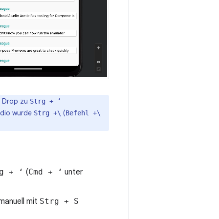
e Drop zu
Strg + ‘
tudio wurde
(
Strg +\
Befehl +\
g + ‘
(
Cmd + ‘
unter
manuell mit
Strg + S