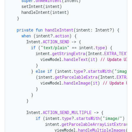
super
.
onNewIntent
(
intent
)
setIntent
(
intent
)
handleIntent
(
intent
)
}
private
fun
handleIntent
(
intent
:
Intent?)
{
when
(
intent
?.
action
)
{
Intent
.
ACTION_SEND
-
>
{
if
(
"text/plain"
==
intent
.
type
)
{
intent
.
getStringExtra
(
Intent
.
EXTRA_TEXT
)
viewModel
.
handleText
(
it
)
// Update UI 
}
}
else
if
(
intent
.
type
?.
startsWith
(
"image/
(
intent
.
getParcelableExtra
(
Intent
.
EXTRA_
viewModel
.
handleImage
(
it
)
// Update UI
}
}
}
Intent
.
ACTION_SEND_MULTIPLE
-
>
{
if
(
intent
.
type
?.
startsWith
(
"image/"
)
==
intent
.
getParcelableArrayListExtra
(
I
viewModel
.
handleMultipleImages
(
i