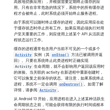
高效地切换应用），并根据需要定期终止缓存的应
用。只有在非常危急的情况下，系统中的所有缓存进
程才会被终止，此时系统必须开始终止服务进程。
由于系统可以随时终止缓存的进程，因此应用应在处
于缓存状态时停止所有工作。如果应用必须执行对用
户至关重要的工作，则应使用上述某个 API 从活跃进
程状态运行工作。
缓存的进程通常包含用户当前不可见的一个或多个
Activity
实例（其
onStop()
方法已被调用并返
回）。只要在系统终止此类进程时正确实现
Activity
生命周期，就不会影响用户返回该应用时
的体验。当关联的 activity 在新进程中重新创建时，
它可以恢复之前保存的状态。请注意，如果系统终止
进程，系统不一定会调用
onDestroy()
。如需了解
详情，请参阅
Activity
。
从 Android 13 开始，应用进程在进入上述某种活跃生
命周期状态之前，可能会获得有限的执行时间或根本