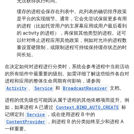
无法获得执行时间。
缓存的进程会保存在列表中。此列表的确切排序政策
是平台的实现细节。通常，它会先尝试保留更多有用
的进程（比如托管用户的主屏幕应用或用户最后看到
的 activity 的进程），再保留其他类型的进程。还可
以针对终止进程应用其他政策，例如对允许的进程数
量设置硬限制，或限制进程可持续保持缓存状态的时
间长短。
在决定如何对进程进行分类时，系统会参考进程中当前活动
的所有组件中最重要的级别。如需详细了解这些组件各自对
进程和应用的整体生命周期有何影响，请参阅
Activity
、
Service
和
BroadcastReceiver
文档。
进程的优先级也可能因从属于进程的其他依赖项而提升。例
如，如果进程 A 已通过
Context.BIND_AUTO_CREATE
标
记绑定到
Service
，或在使用进程 B 中的
ContentProvider
，则进程 B 的分类始终至少和进程 A
一样重要。