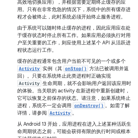
高效地切换应用），并根据需要定期终止缓存的应
用。只有在非常危急的情况下，系统中的所有缓存进
程才会被终止，此时系统必须开始终止服务进程。
由于系统可以随时终止缓存的进程，因此应用应在处
于缓存状态时停止所有工作。如果应用必须执行对用
户至关重要的工作，则应使用上述某个 API 从活跃进
程状态运行工作。
缓存的进程通常包含用户当前不可见的一个或多个
Activity
实例（其
onStop()
方法已被调用并返
回）。只要在系统终止此类进程时正确实现
Activity
生命周期，就不会影响用户返回该应用时
的体验。当关联的 activity 在新进程中重新创建时，
它可以恢复之前保存的状态。请注意，如果系统终止
进程，系统不一定会调用
onDestroy()
。如需了解
详情，请参阅
Activity
。
从 Android 13 开始，应用进程在进入上述某种活跃生
命周期状态之前，可能会获得有限的执行时间或根本