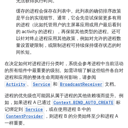
无法获得执行时间。
缓存的进程会保存在列表中。此列表的确切排序政策
是平台的实现细节。通常，它会先尝试保留更多有用
的进程（比如托管用户的主屏幕应用或用户最后看到
的 activity 的进程），再保留其他类型的进程。还可
以针对终止进程应用其他政策，例如对允许的进程数
量设置硬限制，或限制进程可持续保持缓存状态的时
间长短。
在决定如何对进程进行分类时，系统会参考进程中当前活动
的所有组件中最重要的级别。如需详细了解这些组件各自对
进程和应用的整体生命周期有何影响，请参阅
Activity
、
Service
和
BroadcastReceiver
文档。
进程的优先级也可能因从属于进程的其他依赖项而提升。例
如，如果进程 A 已通过
Context.BIND_AUTO_CREATE
标
记绑定到
Service
，或在使用进程 B 中的
ContentProvider
，则进程 B 的分类始终至少和进程 A
一样重要。