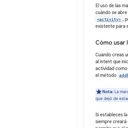
El uso de las m
cuándo se abre 
<activity>
, 
existente para 
Cómo usar l
Cuando creas u
al intent que in
actividad como 
el método
add
Nota:
La mar
que dejó de estar
Si estableces l
siempre creará 