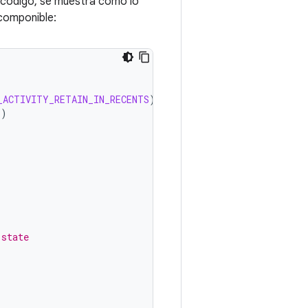
 código, se muestra cómo lo
 componible:
_ACTIVITY_RETAIN_IN_RECENTS
)
+
)
 state