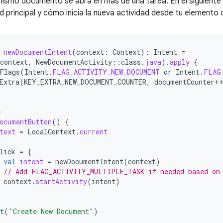
mismo documento se abra en más de una tarea. En el siguiente
ad principal y cómo inicia la nueva actividad desde tu elemento
newDocumentIntent
(
context
:
Context
):
Intent
=
context
,
NewDocumentActivity
::
class
.
java
).
apply
{
Flags
(
Intent
.
FLAG_ACTIVITY_NEW_DOCUMENT
or
Intent
.
FLAG
Extra
(
KEY_EXTRA_NEW_DOCUMENT_COUNTER
,
documentCounter
+
e
ocumentButton
()
{
text
=
LocalContext
.
current
lick
=
{
val
intent
=
newDocumentIntent
(
context
)
// Add FLAG_ACTIVITY_MULTIPLE_TASK if needed based on
context
.
startActivity
(
intent
)
t
(
"Create New Document"
)