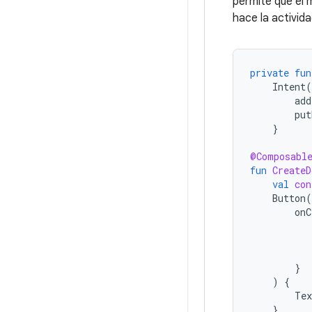
permite que el 
hace la activid
private
fun
Intent
(
add
put
}
@Composabl
fun
CreateD
val
con
Button
(
onC
}
)
{
Tex
}