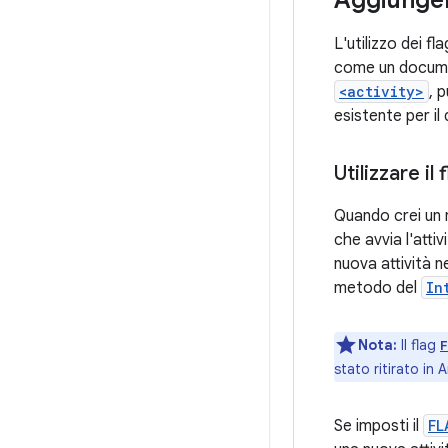
L'utilizzo dei fl
come un documen
<activity>
, 
esistente per i
Utilizzare il
Quando crei un 
che avvia l'attiv
nuova attività n
metodo del
In
Nota:
Il flag
stato ritirato in A
Se imposti il
FL