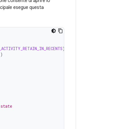
one consente di aprire lo
incipale esegue questa
_ACTIVITY_RETAIN_IN_RECENTS
)
+
)
 state