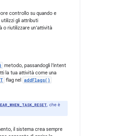
iore controllo su quando e
izzi gli attributi
o riutilizzare un'attività
)
metodo, passandogli l'intent
tti la tua attività come una
NT
flag nel
addFlags()
, che è
LEAR_WHEN_TASK_RESET
mento, il sistema crea sempre