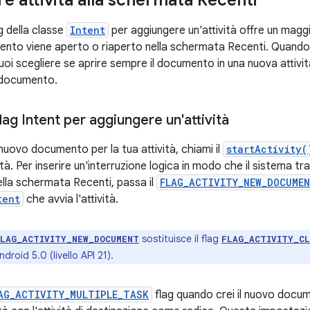
ag della classe
Intent
per aggiungere un'attività offre un magg
to viene aperto o riaperto nella schermata Recenti. Quando util
puoi scegliere se aprire sempre il documento in una nuova attività 
l documento.
 flag Intent per aggiungere un'attività
nuovo documento per la tua attività, chiami il
startActivity(
ità. Per inserire un'interruzione logica in modo che il sistema tra
ella schermata Recenti, passa il
FLAG_ACTIVITY_NEW_DOCUME
tent
che avvia l'attività.
sostituisce il flag
FLAG_ACTIVITY_NEW_DOCUMENT
FLAG_ACTIVITY_C
ndroid 5.0 (livello API 21).
AG_ACTIVITY_MULTIPLE_TASK
flag quando crei il nuovo docu