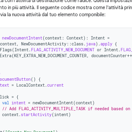
tà con l'attività di destinazione come radice. Questa impostazi
o in più attività. Il seguente codice mostra come l'attività pr
via la nuova attività dal tuo elemento componibile:
newDocumentIntent
(
context
:
Context
):
Intent
=
context
,
NewDocumentActivity
::
class
.
java
).
apply
{
Flags
(
Intent
.
FLAG_ACTIVITY_NEW_DOCUMENT
or
Intent
.
FLAG
Extra
(
KEY_EXTRA_NEW_DOCUMENT_COUNTER
,
documentCounter
+
e
ocumentButton
()
{
text
=
LocalContext
.
current
lick
=
{
val
intent
=
newDocumentIntent
(
context
)
// Add FLAG_ACTIVITY_MULTIPLE_TASK if needed based on
context
.
startActivity
(
intent
)