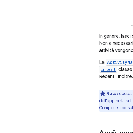
In genere, lasci
Non è necessar
attività vengon
La
ActivityM
Intent
classe 
Recenti. Inoltre,
Nota:
questa g
dell'app nella sch
Compose, consu
Aggiunger