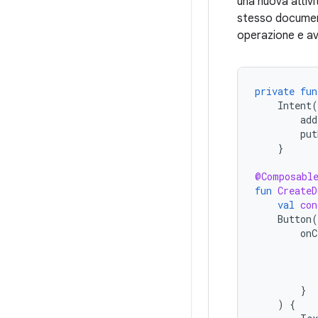
una nuova attivi
stesso document
operazione e av
private
fun
Intent
(
add
put
}
@Composabl
fun
CreateD
val
con
Button
(
onC
}
)
{