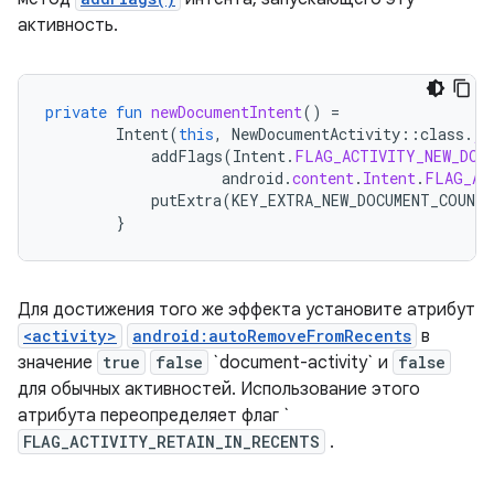
активность.
private
fun
newDocumentIntent
()
=
Intent
(
this
,
NewDocumentActivity
::
class
.
ja
addFlags
(
Intent
.
FLAG_ACTIVITY_NEW_DOC
android
.
content
.
Intent
.
FLAG_AC
putExtra
(
KEY_EXTRA_NEW_DOCUMENT_COUNTE
}
Для достижения того же эффекта установите атрибут
<activity>
android:autoRemoveFromRecents
в
значение
true
false
`document-activity` и
false
для обычных активностей. Использование этого
атрибута переопределяет флаг `
FLAG_ACTIVITY_RETAIN_IN_RECENTS
.