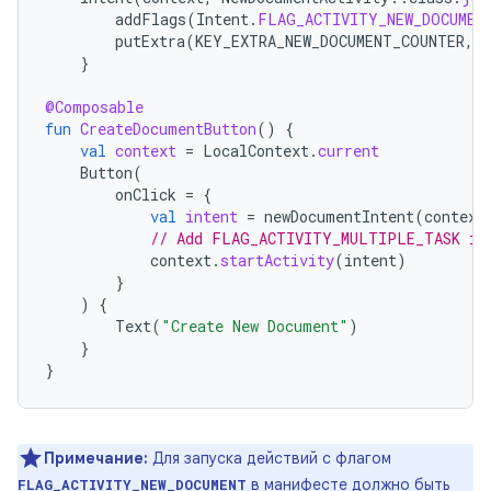
addFlags
(
Intent
.
FLAG_ACTIVITY_NEW_DOCUMEN
putExtra
(
KEY_EXTRA_NEW_DOCUMENT_COUNTER
,
}
@Composable
fun
CreateDocumentButton
()
{
val
context
=
LocalContext
.
current
Button
(
onClick
=
{
val
intent
=
newDocumentIntent
(
context
// Add FLAG_ACTIVITY_MULTIPLE_TASK if
context
.
startActivity
(
intent
)
}
)
{
Text
(
"Create New Document"
)
}
}
Примечание:
Для запуска действий с флагом
в манифесте должно быть
FLAG_ACTIVITY_NEW_DOCUMENT