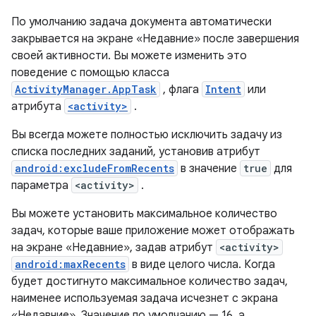
По умолчанию задача документа автоматически
закрывается на экране «Недавние» после завершения
своей активности. Вы можете изменить это
поведение с помощью класса
ActivityManager.AppTask
, флага
Intent
или
атрибута
<activity>
.
Вы всегда можете полностью исключить задачу из
списка последних заданий, установив атрибут
android:excludeFromRecents
в значение
true
для
параметра
<activity>
.
Вы можете установить максимальное количество
задач, которые ваше приложение может отображать
на экране «Недавние», задав атрибут
<activity>
android:maxRecents
в виде целого числа. Когда
будет достигнуто максимальное количество задач,
наименее используемая задача исчезнет с экрана
«Недавние». Значение по умолчанию — 16, а