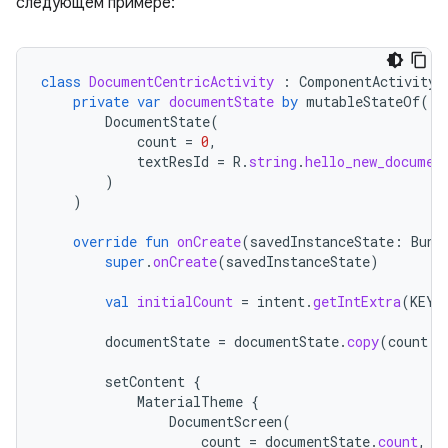
следующем примере:
class
DocumentCentricActivity
:
ComponentActivity
(
private
var
documentState
by
mutableStateOf
(
DocumentState
(
count
=
0
,
textResId
=
R
.
string
.
hello_new_documen
)
)
override
fun
onCreate
(
savedInstanceState
:
Bund
super
.
onCreate
(
savedInstanceState
)
val
initialCount
=
intent
.
getIntExtra
(
KEY_
documentState
=
documentState
.
copy
(
count
=
setContent
{
MaterialTheme
{
DocumentScreen
(
count
=
documentState
.
count
,