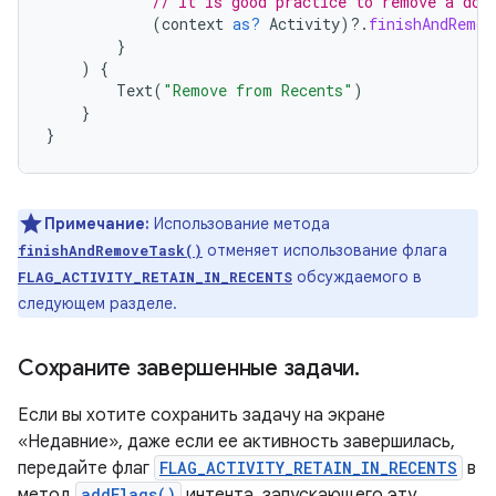
// It is good practice to remove a doc
(
context
as?
Activity
)
?.
finishAndRemov
}
)
{
Text
(
"Remove from Recents"
)
}
}
Примечание:
Использование метода
отменяет использование флага
finishAndRemoveTask()
обсуждаемого в
FLAG_ACTIVITY_RETAIN_IN_RECENTS
следующем разделе.
Сохраните завершенные задачи
.
Если вы хотите сохранить задачу на экране
«Недавние», даже если ее активность завершилась,
передайте флаг
FLAG_ACTIVITY_RETAIN_IN_RECENTS
в
метод
addFlags()
интента, запускающего эту