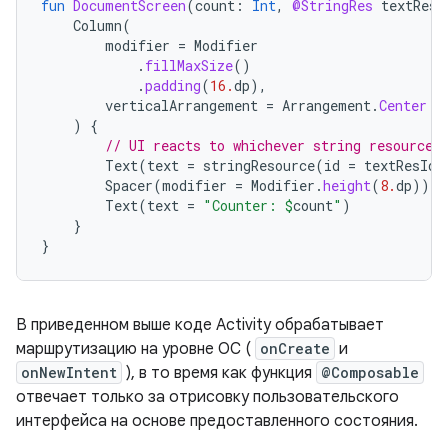
fun
DocumentScreen
(
count
:
Int
,
@StringRes
textResI
Column
(
modifier
=
Modifier
.
fillMaxSize
()
.
padding
(
16.
dp
),
verticalArrangement
=
Arrangement
.
Center
)
{
// UI reacts to whichever string resource 
Text
(
text
=
stringResource
(
id
=
textResId
)
Spacer
(
modifier
=
Modifier
.
height
(
8.
dp
))
Text
(
text
=
"Counter: 
$
count
"
)
}
}
В приведенном выше коде Activity обрабатывает
маршрутизацию на уровне ОС (
onCreate
и
onNewIntent
), в то время как функция
@Composable
отвечает только за отрисовку пользовательского
интерфейса на основе предоставленного состояния.