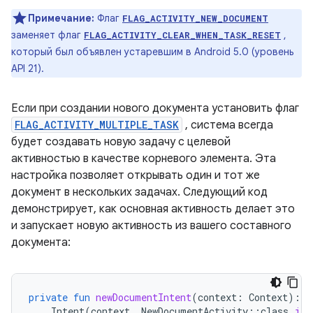
Примечание:
Флаг
FLAG_ACTIVITY_NEW_DOCUMENT
заменяет флаг
,
FLAG_ACTIVITY_CLEAR_WHEN_TASK_RESET
который был объявлен устаревшим в Android 5.0 (уровень
API 21).
Если при создании нового документа установить флаг
FLAG_ACTIVITY_MULTIPLE_TASK
, система всегда
будет создавать новую задачу с целевой
активностью в качестве корневого элемента. Эта
настройка позволяет открывать один и тот же
документ в нескольких задачах. Следующий код
демонстрирует, как основная активность делает это
и запускает новую активность из вашего составного
документа:
private
fun
newDocumentIntent
(
context
:
Context
):
I
Intent
(
context
,
NewDocumentActivity
::
class
.
jav