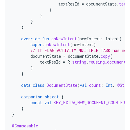
textResId
=
documentState
.
text
)
}
}
}
override
fun
onNewIntent
(
newIntent
:
Intent
)
{
super
.
onNewIntent
(
newIntent
)
// If FLAG_ACTIVITY_MULTIPLE_TASK has not 
documentState
=
documentState
.
copy
(
textResId
=
R
.
string
.
reusing_document_
)
}
data
class
DocumentState
(
val
count
:
Int
,
@Stri
companion
object
{
const
val
KEY_EXTRA_NEW_DOCUMENT_COUNTER
=
}
}
@Composable