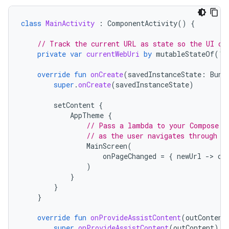
class
MainActivity
:
ComponentActivity
()
{
// Track the current URL as state so the UI ca
private
var
currentWebUri
by
mutableStateOf
(
"h
override
fun
onCreate
(
savedInstanceState
:
Bund
super
.
onCreate
(
savedInstanceState
)
setContent
{
AppTheme
{
// Pass a lambda to your Compose U
// as the user navigates through y
MainScreen
(
onPageChanged
=
{
newUrl
-
>
cu
)
}
}
}
override
fun
onProvideAssistContent
(
outContent
super
.
onProvideAssistContent
(
outContent
)