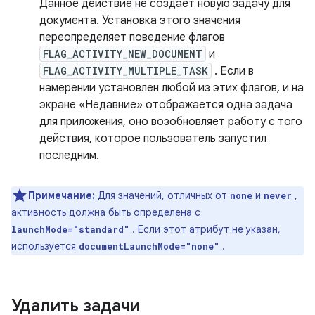
Данное действие не создает новую задачу для
документа. Установка этого значения
переопределяет поведение флагов
FLAG_ACTIVITY_NEW_DOCUMENT
и
FLAG_ACTIVITY_MULTIPLE_TASK
. Если в
намерении установлен любой из этих флагов, и на
экране «Недавние» отображается одна задача
для приложения, оно возобновляет работу с того
действия, которое пользователь запустил
последним.
Примечание:
Для значений, отличных от
и
,
none
never
активность должна быть определена с
. Если этот атрибут не указан,
launchMode="standard"
используется
.
documentLaunchMode="none"
Удалить задачи