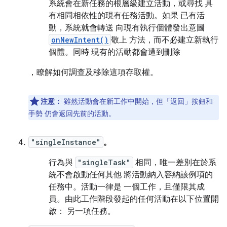
系統會在新任務的根層級建立活動，或尋找 具
有相同相依性的現有任務活動。如果 已有活
動，系統就會轉送 向現有執行個體發出意圖
onNewIntent()
敬上 方法，而不必建立新執行
個體。同時 現有的活動都會遭到刪除
，瞭解如何調查及移除這項存取權。
注意：
雖然活動會在新工作中開始，但「返回」按鈕和
手勢 仍會返回先前的活動。
"singleInstance"
。
行為與
"singleTask"
相同，唯一差別在於系
統不會啟動任何其他 將活動納入容納該例項的
任務中。活動一律是 一個工作，且僅限其成
員。由此工作階段發起的任何活動在以下位置開
啟： 另一項任務。