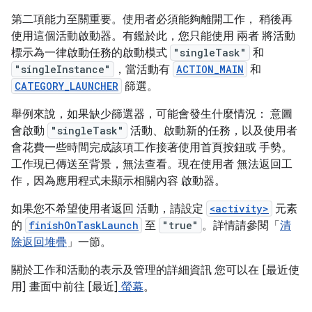
第二項能力至關重要。使用者必須能夠離開工作， 稍後再
使用這個活動啟動器。有鑑於此，您只能使用 兩者 將活動
標示為一律啟動任務的啟動模式
"singleTask"
和
"singleInstance"
，當活動有
ACTION_MAIN
和
CATEGORY_LAUNCHER
篩選。
舉例來說，如果缺少篩選器，可能會發生什麼情況： 意圖
會啟動
"singleTask"
活動、啟動新的任務，以及使用者
會花費一些時間完成該項工作接著使用首頁按鈕或 手勢。
工作現已傳送至背景，無法查看。現在使用者 無法返回工
作，因為應用程式未顯示相關內容 啟動器。
如果您不希望使用者返回 活動，請設定
<activity>
元素
的
finishOnTaskLaunch
至
"true"
。詳情請參閱「
清
除返回堆疊
」一節。
關於工作和活動的表示及管理的詳細資訊 您可以在 [最近使
用] 畫面中前往 [最近]
螢幕
。