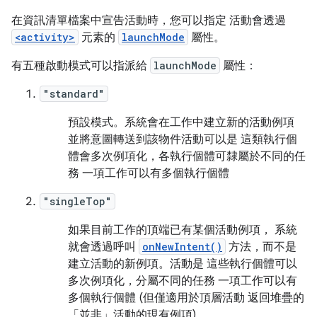
在資訊清單檔案中宣告活動時，您可以指定 活動會透過
<activity>
元素的
launchMode
屬性。
有五種啟動模式可以指派給
launchMode
屬性：
"standard"
預設模式。系統會在工作中建立新的活動例項
並將意圖轉送到該物件活動可以是 這類執行個
體會多次例項化，各執行個體可隸屬於不同的任
務 一項工作可以有多個執行個體
"singleTop"
如果目前工作的頂端已有某個活動例項， 系統
就會透過呼叫
onNewIntent()
方法，而不是
建立活動的新例項。活動是 這些執行個體可以
多次例項化，分屬不同的任務 一項工作可以有
多個執行個體 (但僅適用於頂層活動 返回堆疊的
「並非」
活動的現有例項)。