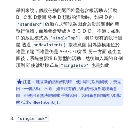
舉例來說，假設任務的返回堆疊包含根活動 A 活動
B、C 和 D意圖 發生 D 類型的活動時。如果 D 的
"standard"
啟動方式預設為 就會啟動該類別的新
執行個體，而堆疊會變成 A-B-C-D-D。 不過，如果
D 的啟動模式為
"singleTop"
，則 D 現有的執行個
體 透過
onNewIntent()
接收意圖 因為該模組位於
堆疊頂端 而堆疊仍是 A-B-C-D如果 另一方面 產生意
圖後，系統會新增 B 類型的活動，然後加入新的 B 例
項到 即使啟動模式為
"singleTop"
也是如此
注意：
建立新的活動例項時，使用者可以輕觸或 手勢返
回上一個活動。不過，如果現有的 活動的例項會處理新意
圖，但使用者無法輕觸或 手勢返回：返回新意圖前的活動狀
態 抵達
。
onNewIntent()
"singleTask"