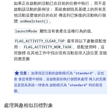
如果正在啟動的活動已在目前的任務中執行， 而不是
啟動該活動的新例項： 系統會銷毀其基礎上的所有其
他活動這麼做的目的在於 傳送到已恢復的活動執行個
體
onNewIntent()
。
launchMode
屬性沒有會產生這種行為的值。
FLAG_ACTIVITY_CLEAR_TOP
最常與以下參數搭配使
用：
FLAG_ACTIVITY_NEW_TASK
。搭配使用時，這
些旗標 在其他工作中找出現有活動並排入該位置 並能
回應意圖
注意：
如果指定活動的啟動模式為
，這也
"standard"
會 會從堆疊中移除，並啟動新的執行個體來處理 傳入的意圖
這是因為系統一律會為 啟動模式為
時的新意
"standard"
圖。
處理興趣相似目標對象