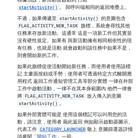
根據預設，新活動會啟動到 打給
startActivity()
。 與呼叫端相同的返回堆疊上。
不過，如果傳遞至
startActivity()
的意圖包含
FLAG_ACTIVITY_NEW_TASK
旗標，系統會尋找其他
任務來存放新活動。這通常 這是一項新工作但其實並
沒有硬性規定。如果有 與新活動擁有相同相依性的現
有任務，也就是活動 就會啟動到該任務中如果不是，
則會開始新的工作。
如果此旗標促使活動開始新任務，而使用者使用該標
記 主畫面按鈕或手勢：使用者可透過特定方式離開應
用程式 返回工作通知管理工具等部分實體 一律在外部
工作中啟動活動，一律不在其本身範圍內 他們一律會
將
FLAG_ACTIVITY_NEW_TASK
放入傳入的意圖
startActivity()
。
如果外部實體可能是 使用這個標記可以叫用您的活
動，請注意，使用者 藉此返回 例如顯示啟動器圖示、
代表工作
CATEGORY_LAUNCHER
敬上 意圖篩選器詳情
請參閱「
開始工作
」一節。