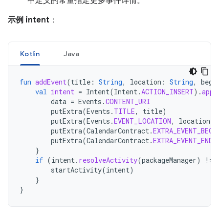
中定义的常量指定更多事件详情。
示例 intent
：
Kotlin
Java
fun
addEvent
(
title
:
String
,
location
:
String
,
begi
val
intent
=
Intent
(
Intent
.
ACTION_INSERT
).
appl
data
=
Events
.
CONTENT_URI
putExtra
(
Events
.
TITLE
,
title
)
putExtra
(
Events
.
EVENT_LOCATION
,
location
)
putExtra
(
CalendarContract
.
EXTRA_EVENT_BEGI
putExtra
(
CalendarContract
.
EXTRA_EVENT_END_
}
if
(
intent
.
resolveActivity
(
packageManager
)
!=
startActivity
(
intent
)
}
}