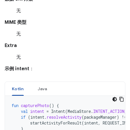
无
MIME 类型
无
Extra
无
示例 intent
：
Kotlin
Java
fun
capturePhoto
()
{
val
intent
=
Intent
(
MediaStore
.
INTENT_ACTION_V
if
(
intent
.
resolveActivity
(
packageManager
)
!=
startActivityForResult
(
intent
,
REQUEST_IMA
}