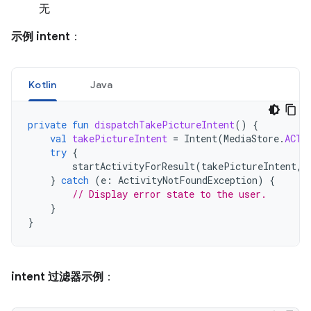
无
示例 intent
：
Kotlin
Java
private
fun
dispatchTakePictureIntent
()
{
val
takePictureIntent
=
Intent
(
MediaStore
.
ACTI
try
{
startActivityForResult
(
takePictureIntent
,
}
catch
(
e
:
ActivityNotFoundException
)
{
// Display error state to the user.
}
}
intent 过滤器示例
：