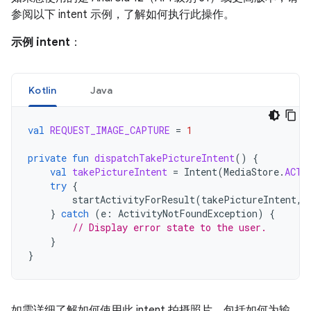
参阅以下 intent 示例，了解如何执行此操作。
示例 intent
：
Kotlin
Java
val
REQUEST_IMAGE_CAPTURE
=
1
private
fun
dispatchTakePictureIntent
()
{
val
takePictureIntent
=
Intent
(
MediaStore
.
ACTI
try
{
startActivityForResult
(
takePictureIntent
,
}
catch
(
e
:
ActivityNotFoundException
)
{
// Display error state to the user.
}
}
如需详细了解如何使用此 intent 拍摄照片，包括如何为输