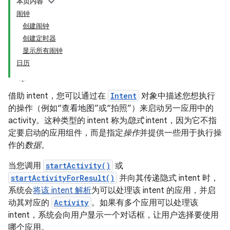
本页内容
闹钟
创建闹钟
创建定时器
显示所有闹钟
日历
借助 intent，您可以通过在
Intent
对象中描述您想执行
的操作（例如“查看地图”或“拍照”）来启动另一应用中的
activity。这种类型的 intent 称为
隐式
intent，因为它不指
定要启动的应用组件，而是指定
操作
并提供一些用于执行操
作的
数据
。
当您调用
startActivity()
或
startActivityForResult()
并向其传递隐式 intent 时，
系统会
将该 intent 解析
为可以处理该 intent 的应用，并启
动其对应的
Activity
。如果有多个应用可以处理该
intent，系统会向用户显示一个对话框，让用户选择要使用
哪个应用。