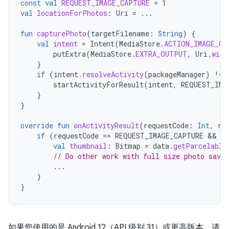
const
val
REQUEST_IMAGE_CAPTURE
=
1
val
locationForPhotos
:
Uri
=
...
fun
capturePhoto
(
targetFilename
:
String
)
{
val
intent
=
Intent
(
MediaStore
.
ACTION_IMAGE_CA
putExtra
(
MediaStore
.
EXTRA_OUTPUT
,
Uri
.
with
}
if
(
intent
.
resolveActivity
(
packageManager
)
!=
startActivityForResult
(
intent
,
REQUEST_IMA
}
}
override
fun
onActivityResult
(
requestCode
:
Int
,
re
if
(
requestCode
==
REQUEST_IMAGE_CAPTURE
 && 
re
val
thumbnail
:
Bitmap
=
data
.
getParcelable
// Do other work with full size photo save
...
}
}
如果您使用的是 Android 12（API 级别 31）或更高版本，请