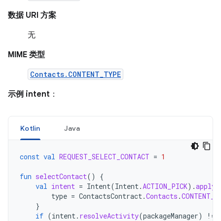
数据 URI 方案
无
MIME 类型
Contacts.CONTENT_TYPE
示例 intent
：
Kotlin
Java
const
val
REQUEST_SELECT_CONTACT
=
1
fun
selectContact
()
{
val
intent
=
Intent
(
Intent
.
ACTION_PICK
).
apply
type
=
ContactsContract
.
Contacts
.
CONTENT_T
}
if
(
intent
.
resolveActivity
(
packageManager
)
!=