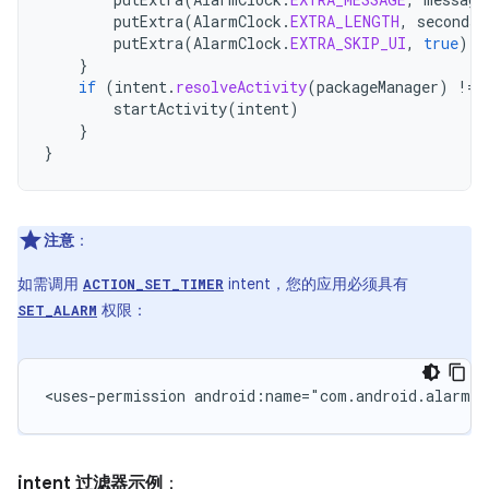
putExtra
(
AlarmClock
.
EXTRA_LENGTH
,
seconds
)
putExtra
(
AlarmClock
.
EXTRA_SKIP_UI
,
true
)
}
if
(
intent
.
resolveActivity
(
packageManager
)
!=
startActivity
(
intent
)
}
}
注意
：
如需调用
intent，您的应用必须具有
ACTION_SET_TIMER
权限：
SET_ALARM
<uses-permission
android:name="com.android.alarm.p
intent 过滤器示例
：