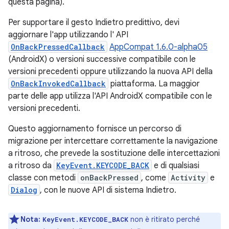
questa pagina).
Per supportare il gesto Indietro predittivo, devi
aggiornare l'app utilizzando l' API
OnBackPressedCallback
AppCompat 1.6.0-alpha05
(AndroidX) o versioni successive compatibile con le
versioni precedenti oppure utilizzando la nuova API della
OnBackInvokedCallback
piattaforma. La maggior
parte delle app utilizza l'API AndroidX compatibile con le
versioni precedenti.
Questo aggiornamento fornisce un percorso di
migrazione per intercettare correttamente la navigazione
a ritroso, che prevede la sostituzione delle intercettazioni
a ritroso da
KeyEvent.KEYCODE_BACK
e di qualsiasi
classe con metodi
onBackPressed
, come
Activity
e
Dialog
, con le nuove API di sistema Indietro.
Nota:
non è ritirato perché
KeyEvent.KEYCODE_BACK