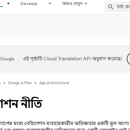
Develop
আরও দেখুন
এই পৃষ্ঠাটি
Cloud Translation API
অনুবাদ করেছে।
s
Design & Plan
App architecture
গেশন নীতি
এবং অ্যাপের মধ্যে নেভিগেশন ব্যবহারকারীর অভিজ্ঞতার একটি মূল অংশ। 