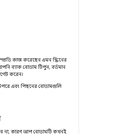
সম্প্রতি কাজ করেছেন এমন স্ক্রিনের
পনি ব্যাক বোতাম টিপুন, বর্তমান
েভিগেট করেন।
ে, উপরে এবং পিছনের বোতামগুলি
া
ত হবে না, কারণ আপ বোতামটি কখনই