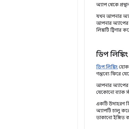
অ্যাপ থেকে প্রস্
যখন আপনার অ্যা
আপনার অ্যাপের 
লিঙ্কটি ট্রিগার
ডিপ লিঙ্কি
ডিপ লিঙ্কিং
হোক ব
গন্তব্যে ফিরে 
আপনার অ্যাপের ট
যেকোনো ব্যাক স্ট
একটি উদাহরণ হিসা
অ্যাপটি চালু কর
তাকানো ইঙ্গিত করব