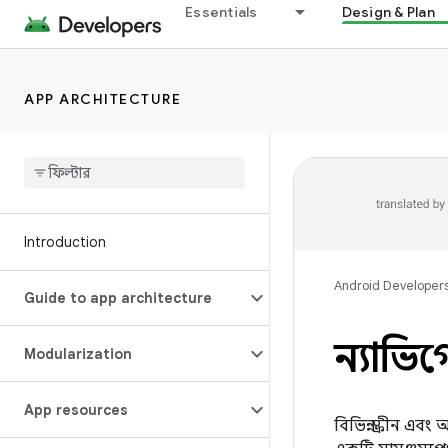
Essentials
Design & Plan
APP ARCHITECTURE
Introduction
Android Developer
Guide to app architecture
ন্যাভি
Modularization
App resources
বিভিন্ন স্ক্রীন 