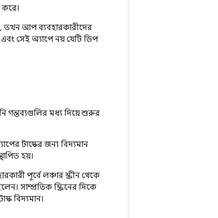
ন করে।
য়, তখন আপ ব্যবহারকারীদের
 এবং সেই অ্যাপে নয় যেটি ডিপ
 গন্তব্যগুলির মধ্য দিয়ে শুরুর
াপের টাস্কের জন্য বিদ্যমান
্থাপিত হয়।
ারী পূর্বে লঞ্চার স্ক্রীন থেকে
ন। সাম্প্রতিক স্ক্রিনের দিকে
াস্ক বিদ্যমান।