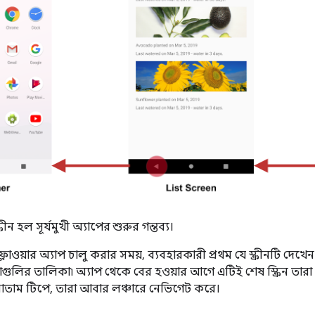
রীন হল সূর্যমুখী অ্যাপের শুরুর গন্তব্য।
্লাওয়ার অ্যাপ চালু করার সময়, ব্যবহারকারী প্রথম যে স্ক্রীনটি দেখ
গুলির তালিকা৷ অ্যাপ থেকে বের হওয়ার আগে এটিই শেষ স্ক্রিন তারা দ
তাম টিপে, তারা আবার লঞ্চারে নেভিগেট করে।