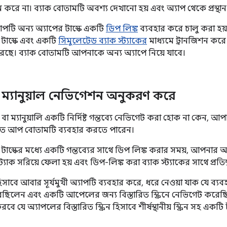
থান করে না। ব্যাক বোতামটি অবশ্য দেখানো হয় এবং অ্যাপ থেকে প্রস্থা
পটি অন্য অ্যাপের টাস্কে একটি
ডিপ লিঙ্ক
ব্যবহার করে চালু করা হ
টাস্কে এবং একটি
সিমুলেটেড ব্যাক স্ট্যাকের
মাধ্যমে ট্রানজিশন করে
 করেছে। ব্যাক বোতামটি আপনাকে অন্য অ্যাপে নিয়ে যাবে।
ং ম্যানুয়াল নেভিগেশন অনুকরণ করে
া ম্যানুয়ালি একটি নির্দিষ্ট গন্তব্যে নেভিগেট করা হোক না কেন, আপনি
যেতে আপ বোতামটি ব্যবহার করতে পারেন।
াস্কের মধ্যে একটি গন্তব্যের সাথে ডিপ লিঙ্ক করার সময়, আপনার অ্য
্যাক সরিয়ে ফেলা হয় এবং ডিপ-লিঙ্ক করা ব্যাক স্ট্যাকের সাথে প্রতিস
বে আবার সূর্যমুখী অ্যাপটি ব্যবহার করে, ধরে নেওয়া যাক যে ব্যবহারক
েছিলেন এবং একটি আপেলের জন্য বিস্তারিত স্ক্রিনে নেভিগেট করেছিলে
ে যে অ্যাপলের বিস্তারিত স্ক্রিন হিসাবে শীর্ষস্থানীয় স্ক্রিন সহ একটি ট