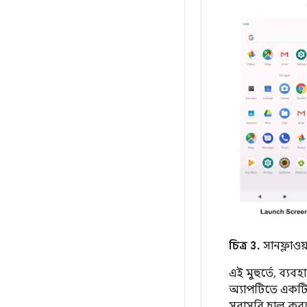
চিত্র 3.
সানফ্লাওয
এই মুহুর্তে, ব্
অ্যাপটিতে একটি গভ
সরাসরি চালু করতে