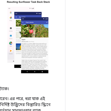
ট্যাক।
 পারেন। এর পরে, ধরা যাক এই
ষ্ট উদ্ভিদের বিস্তারিত স্ক্রিনে
্তমান সানফ্লাওয়ার ব্যাক