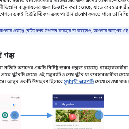
ূর্ণ এবং স্বজ্ঞাত ব্যবহারকারীর অভিজ্ঞতার জন্য একটি বেসলাইন সেট
ীতিগুলি বাস্তবায়নের জন্য ডিজাইন করা হয়েছে, যাতে ব্যবহারকারী
েশনে একই হিউরিস্টিকস এবং প্যাটার্ন প্রয়োগ করতে পারে তা নিশ্চ
পনার প্রকল্পে নেভিগেশন উপাদান ব্যবহার না করলেও, আপনার অ্যাপের এ
 গন্তব্য
্রতিটি অ্যাপের একটি নির্দিষ্ট শুরুর গন্তব্য রয়েছে। ব্যবহারকারী
্রথম স্ক্রীনটি দেখে। এই গন্তব্যটিও শেষ স্ক্রীন যা ব্যবহারকারীরা দ
আসে। আসুন একটি উদাহরণ হিসাবে
সূর্যমুখী অ্যাপটি
দেখে নেওয়া যাক।