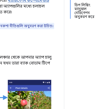
 করে৷
ন্যাভিগেশন কম্পোনেন্টটি
ডিপ লিঙ্কিং
রা অ্যাপগুলির মধ্যে চলাচল
ম্যানুয়াল
িত করে৷
নেভিগেশন
অনুকরণ করে
ই নকশা নীতিগুলি অনুসরণ করা উচিত।
রা লঞ্চার থেকে আপনার অ্যাপ চালু
েখেন যখন তারা ব্যাক বোতাম টিপে