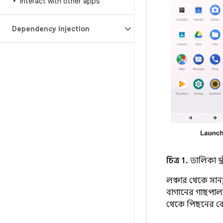
Interact with other apps
Dependency injection
চিত্র 1.
তালিকা স্ক্
লঞ্চার থেকে সানফ
বাগানের গাছপালা
থেকে পিছনের বো