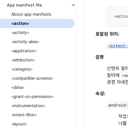
App manifest file
About app manifests
<actio
<action>
<activity>
포함된 위치:
<activity-alias>
<intent-
<application>
설명
<attribution>
인텐트 필
<category>
필터에
<a
<compatible-screens>
관한 자세
<data>
속성:
<grant-uri-permission>
android
<instrumentation>
<intent-filter>
작업
나를
<layout>