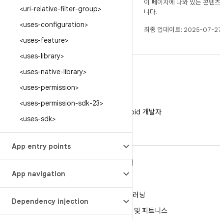
이 페이지에 나와 있는 콘텐
<uri-relative-filter-group>
니다.
<uses-configuration>
최종 업데이트: 2025-07-27
<uses-feature>
<uses-library>
<uses-native-library>
<uses-permission>
WeChat
<uses-permission-sdk-23>
WeChat에서 Android 개발자
<uses-sdk>
팔로우
App entry points
ANDROID 자세히 알아보기
탐색
App navigation
Android
게임
엔터프라이즈용 Android
머신러닝
Dependency injection
보안
건강 및 피트니스