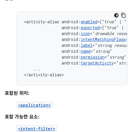
<activity-alias
android:
enabled
=["true"
|
android:
exported
=["true"
|
android:
icon
="
drawable
resour
android:
intentMatchingFlags
=[
android:
label
="
string
resourc
android:
name
="
string
android:
permission
="
string
android:
targetActivity
="
strin
...

</activity-alias>
포함된 위치:
<application>
포함 가능한 요소:
<intent-filter>