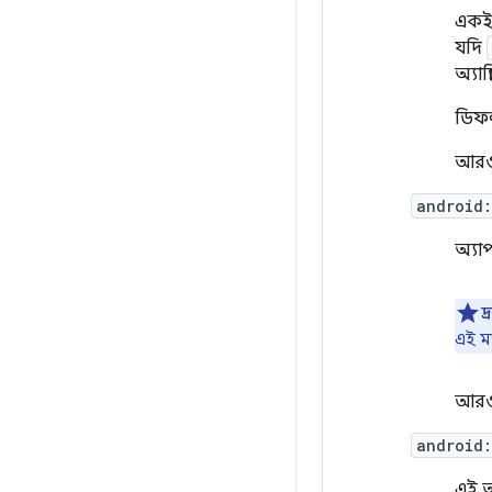
একই ট
যদি
অ্যাপ
ডিফ
আরও 
android
অ্যা
দ্
এই ম্
আরও 
android
এই অ