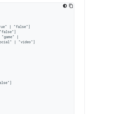
rue"
|
"game"
ocial"
|