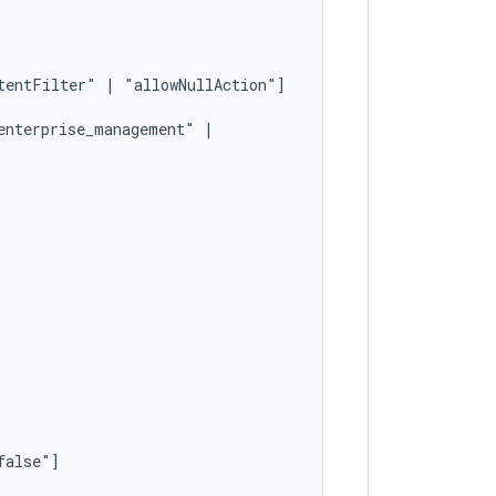
tentFilter"
|
enterprise_management"