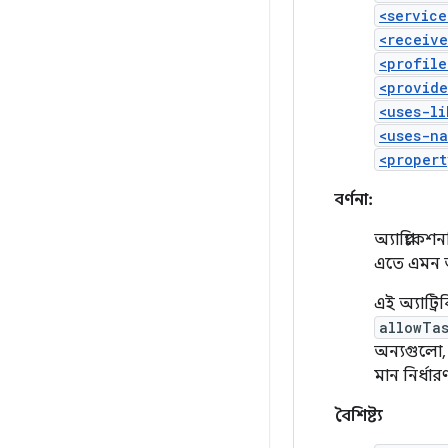
<service
<receive
<profile
<provide
<uses-li
<uses-na
<propert
বর্ণনা:
অ্যাপ্লিক
এতে এমন অ্
এই অ্যাট্
allowTa
অন্যগুলো
মান নির্ধা
বৈশিষ্ট্য