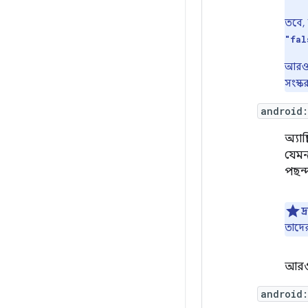
তবে, 
"fal
আরও ত
সংস্ক
android:
অ্যা
যেমন
পছন্
দ্
তাদের
আরও 
android: