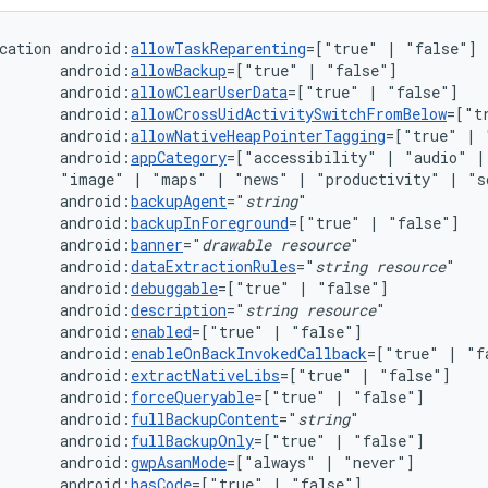
cation
android:
allowTaskReparenting
=["true"
|
android:
allowBackup
=["true"
|
android:
allowClearUserData
=["true"
|
android:
allowCrossUidActivitySwitchFromBelow
=["t
android:
allowNativeHeapPointerTagging
=["true"
|
android:
appCategory
=["accessibility"
|
"audio"
|
"image"
|
"maps"
|
"news"
|
"productivity"
|
"s
android:
backupAgent
="
string
android:
backupInForeground
=["true"
|
android:
banner
="
drawable
resource
android:
dataExtractionRules
="
string
resource
android:
debuggable
=["true"
|
android:
description
="
string
resource
android:
enabled
=["true"
|
android:
enableOnBackInvokedCallback
=["true"
|
android:
extractNativeLibs
=["true"
|
android:
forceQueryable
=["true"
|
android:
fullBackupContent
="
string
android:
fullBackupOnly
=["true"
|
android:
gwpAsanMode
=["always"
|
android:
hasCode
=["true"
|