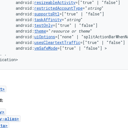
android:
resizeableActivity
=["true"
|
android:
restrictedAccountType
="
string
android:
supportsRtl
=["true"
|
android:
taskAffinity
="
string
android:
testOnly
=["true"
|
android:
theme
="
resource
or
theme
android:
uiOptions
=["none"
|
android:
usesCleartextTraffic
=["true"
|
android:
vmSafeMode
=["true"
|
"false"]
.
.

ication>
t>
ে:
y>
y-alias>
ata>