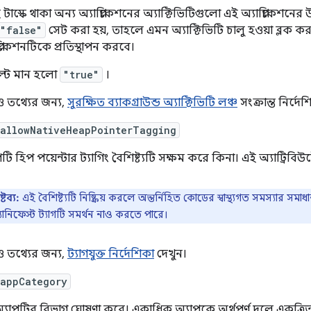
াস্কে থাকা অন্য অ্যাপ্লিকেশনের অ্যাক্টিভিটিগুলো এই অ্যাপ্লিকেশনের 
"false"
সেট করা হয়, তাহলে এমন অ্যাক্টিভিটি চালু হওয়া ব্লক করা
্লিকেশনটিকে প্রতিস্থাপন করবে।
ল্ট মান হলো
"true"
।
তথ্যের জন্য,
সুরক্ষিত ব্যাকগ্রাউন্ড অ্যাক্টিভিটি লঞ্চ
সংক্রান্ত নির্দে
:allowNativeHeapPointerTagging
পটি হিপ পয়েন্টার ট্যাগিং বৈশিষ্ট্যটি সক্ষম করে কিনা। এই অ্যাট্রি
রষ্টব্য:
এই বৈশিষ্ট্যটি নিষ্ক্রিয় করলে অন্তর্নিহিত কোডের স্বাস্থ্যগত সমস্যার সমাধ
যানিফেস্ট ট্যাগটি সমর্থন নাও করতে পারে।
তথ্যের জন্য,
ট্যাগযুক্ত নির্দেশিকা
দেখুন।
:appCategory
্যাপটির বিভাগ ঘোষণা করে। একাধিক অ্যাপকে অর্থপূর্ণ দলে একত্রি