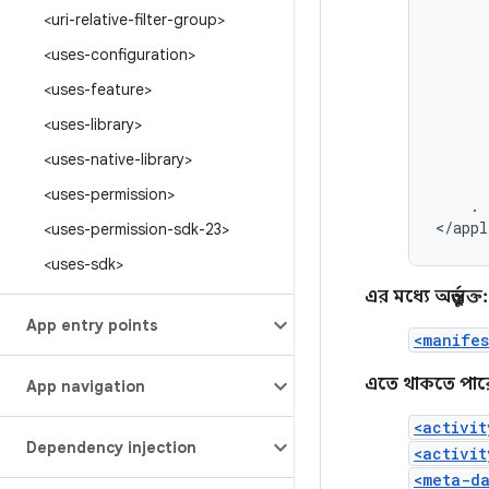
<uri-relative-filter-group>
<uses-configuration>
<uses-feature>
<uses-library>
<uses-native-library>
<uses-permission>
.
</appl
<uses-permission-sdk-23>
<uses-sdk>
এর মধ্যে অন্তর্ভুক্ত:
App entry points
<manifes
এতে থাকতে পার
App navigation
<activit
Dependency injection
<activit
<meta-d