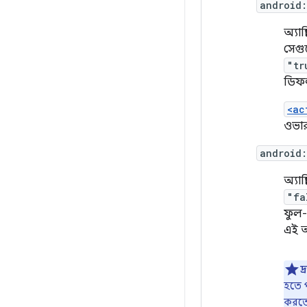
android
অ্যা
সেগু
"tr
ডিফ
<ac
ওভা
android
অ্যা
"fa
ফুল-
এই অ
দ্
হতে প
করতে