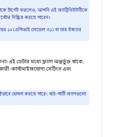
রণকে টার্গেট করলেও, আপনি এই অ্যাট্রিবিউটটিকে
োর নিষ্ক্রিয় করতে পারেন।
ড্রয়েড ১২ (এপিআই লেভেল ৩১) বা তার উচ্চতর
এই ডেটার মধ্যে ফ্ল্যাগ অন্তর্ভুক্ত থাকে,
রকারী-কাস্টমাইজযোগ্য সেটিংস এবং
টভাবে ঘোষণা করতে পারে। থার্ড-পার্টি অ্যাপগুলো