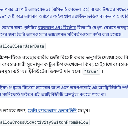
আপনার অ্যাপটি অ্যান্ড্রয়েড ১২ (এপিআই লেভেল ৩১) বা তার উচ্চতর সংস্ক
সেট করে আপনার অ্যাপের ফাইলগুলির ক্লাউড-ভিত্তিক ব্যাকআপ এবং রিস্ট
se"
থ্যের জন্য, পৃষ্ঠাটির
ব্যাকআপ এবং রিস্টোর
বিভাগটি দেখুন, যেখানে অ্যান্
রণের জন্য তৈরি অ্যাপগুলোর আচরণগত পরিবর্তনগুলো বর্ণনা করা হয়েছে।
allowClearUserData
প্লিকেশনটিকে ব্যবহারকারীর ডেটা রিসেট করার অনুমতি দেওয়া হবে কিনা। 
 ব্যবহারকারী সূচনামূলক টুলটিপ দেখেছেন কিনা, সেইসাথে ব্যবহা
দসমূহ। এই অ্যাট্রিবিউটের ডিফল্ট মান হলো
"true"
।
রষ্টব্য:
শুধুমাত্র সিস্টেম ইমেজের অংশ এমন অ্যাপগুলোই এই অ্যাট্রিবিউটটি স্পষ্
 ম্যানিফেস্ট ফাইলে এই অ্যাট্রিবিউটটি অন্তর্ভুক্ত করতে পারে না।
তথ্যের জন্য,
ডেটা ব্যাকআপ ওভারভিউ
দেখুন।
allowCrossUidActivitySwitchFromBelow