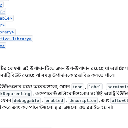
>
r>
able>
r>
brary>
tive-library>
y>
েশনটির ঘোষণা। এই উপাদানটিতে এমন উপ-উপাদান রয়েছে যা অ্যাপ্লিক
যাট্রিবিউট রয়েছে যা সমস্ত উপাদানকে প্রভাবিত করতে পারে।
রিবিউটগুলোর মধ্যে অনেকগুলো, যেমন
icon
,
label
,
permissi
skReparenting
, কম্পোনেন্ট এলিমেন্টগুলোর সংশ্লিষ্ট অ্যাট্রিবিউ
, যেমন
debuggable
,
enabled
,
description
, এবং
allowC
রণ করে এবং কম্পোনেন্টগুলো দ্বারা এগুলো ওভাররাইড হয় না।