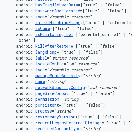
android:
hasFragileUserData
=["true"
|
android:
hardwareAccelerated
=["true"
|
android:
icon
="
drawable
resource
android:
intentMatchingFlags
=["none"
|
"enforceIn
android:
isGame
=["true"
|
android:
isMonitoringTool
=["parental_control"
|
"
android:
killAfterRestore
=["true"
|
android:
largeHeap
=["true"
|
android:
label
="
string
resource
android:
localeConfig
="
xml
resource
android:
logo
="
drawable
resource
android:
manageSpaceActivity
="
string
android:
name
="
string
android:
networkSecurityConfig
="
xml
resource
android:
pageSizeCompat
=["true"
|
android:
permission
="
string
android:
persistent
=["true"
|
android:
process
="
string
android:
restoreAnyVersion
=["true"
|
android:
requestLegacyExternalStorage
=["true"
|
android:
requiredAccountType
="
string