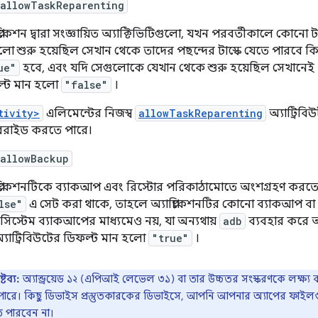
:allowTaskReparenting
প্লিকেশন দ্বারা সংজ্ঞায়িত অ্যাক্টিভিটিগুলো, যখন পরবর্তীকালে কোনো 
লো শুরু হয়েছিল সেখান থেকে তাদের পছন্দের টাস্কে যেতে পারবে ক
ue"
হবে, এবং যদি সেগুলোকে যেখান থেকে শুরু হয়েছিল সেখানেই 
ল্ট মান হলো
"false"
।
tivity>
এলিমেন্টের নিজস্ব
allowTaskReparenting
অ্যাট্রিব
ররাইড করতে পারে।
:allowBackup
প্লিকেশনটিকে ব্যাকআপ এবং রিস্টোর পরিকাঠামোতে অংশগ্রহণ করতে দ
lse"
এ সেট করা থাকে, তাহলে অ্যাপ্লিকেশনটির কোনো ব্যাকআপ ব
সিস্টেম ব্যাকআপের মাধ্যমেও নয়, যা অন্যথায়
adb
ব্যবহার করে অ্
্যাট্রিবিউটের ডিফল্ট মান হলো
"true"
।
রষ্টব্য:
অ্যান্ড্রয়েড ১২ (এপিআই লেভেল ৩১) বা তার উচ্চতর সংস্করণকে লক্ষ্য 
ারে। কিছু ডিভাইস প্রস্তুতকারকের ডিভাইসে, আপনি আপনার অ্যাপের ফাইলগুল
 পারবেন না।