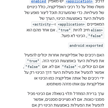
לרכיב
<application>
יש מאפיין
enabled
משלו שחל על כל רכיבי האפליקציה, כולל כינויים
של פעילויות. כדי שהמערכת תוכל ליצור מופע של
פעילות היעד באמצעות הכינוי, הערך של
המאפיינים
<application>
ו-
<activity-
alias>
חייב להיות
"true"
. אם אחד מהם הוא
"false"
, הכינוי לא פועל.
android:exported
האם רכיבים של אפליקציות אחרות יכולים להפעיל
את פעילות היעד באמצעות הכינוי הזה.
"true"
אם הם יכולים, ו-
"false"
אם לא. אם
"false"
,
אפשר להפעיל את פעילות היעד דרך הכינוי רק על
ידי רכיבים של אותה אפליקציה כמו הכינוי או
אפליקציות עם אותו מזהה משתמש.
ערך ברירת המחדל תלוי בשאלה אם הכינוי מכיל
מסנני כוונות. אם לא מציינים מסננים, אפשר
להפעיל את הפעילות באמצעות הכינוי רק אם