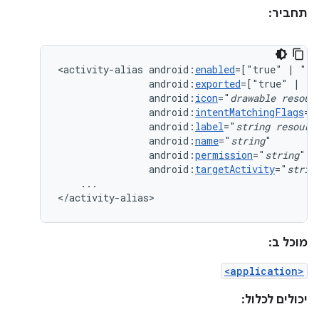
תחביר:
<activity-alias
android:
enabled
=["true"
|
android:
exported
=["true"
|
android:
icon
="
drawable
resour
android:
intentMatchingFlags
=[
android:
label
="
string
resourc
android:
name
="
string
android:
permission
="
string
android:
targetActivity
="
strin
...

</activity-alias>
מוכל ב:
<application>
יכולים לכלול: