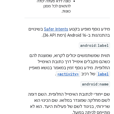
כוונה ללא פעולה יכולה
להתאים לכל מסנן
כוונות.
מידע נוסף מופיע בקטע
Safer Intents
בשינויים
בהתנהגות ב-Android 16 (רמת API‏ 36).
android:label
תווית שמשתמשים יכולים לקרוא, שמוצגת להם
כשהם מקבלים אימייל דרך כתובת האימייל
החלופית. מידע נוסף זמין במאמר בנושא מאפיין
label
של רכיב
<activity>
.
android:name
שם ייחודי לכתובת האימייל החלופית. השם דומה
לשם מחלקה שמוגדר במלואו. שם הכינוי הוא
שרירותי, בניגוד לשם של פעילות היעד. הוא לא
מתייחס לכיתה בפועל.