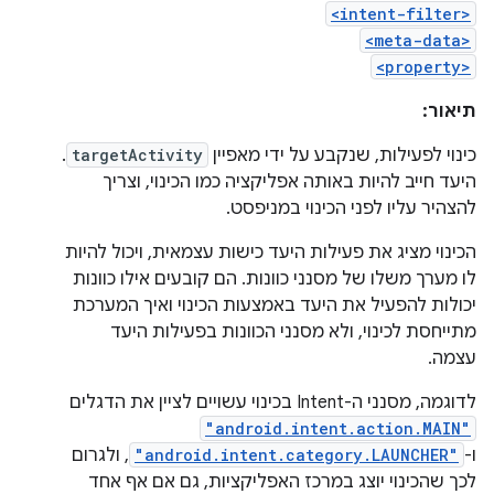
<intent-filter>
<meta-data>
<property>
תיאור:
כינוי לפעילות, שנקבע על ידי מאפיין
targetActivity
.
היעד חייב להיות באותה אפליקציה כמו הכינוי, וצריך
להצהיר עליו לפני הכינוי במניפסט.
הכינוי מציג את פעילות היעד כישות עצמאית, ויכול להיות
לו מערך משלו של מסנני כוונות. הם קובעים אילו כוונות
יכולות להפעיל את היעד באמצעות הכינוי ואיך המערכת
מתייחסת לכינוי, ולא מסנני הכוונות בפעילות היעד
עצמה.
לדוגמה, מסנני ה-Intent בכינוי עשויים לציין את הדגלים
"android.intent.action.MAIN"
ו-
"android.intent.category.LAUNCHER"
, ולגרום
לכך שהכינוי יוצג במרכז האפליקציות, גם אם אף אחד