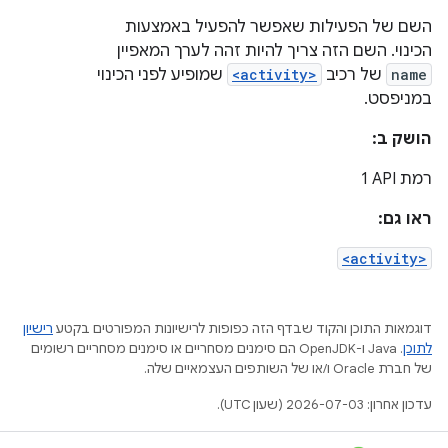
השם של הפעילות שאפשר להפעיל באמצעות
הכינוי. השם הזה צריך להיות זהה לערך המאפיין
name
של רכיב
<activity>
שמופיע לפני הכינוי
במניפסט.
הושק ב:
רמת API‏ 1
ראו גם:
<activity>
דוגמאות התוכן והקוד שבדף הזה כפופות לרישיונות המפורטים בקטע
רישיון
לתוכן
.‏ Java ו-OpenJDK הם סימנים מסחריים או סימנים מסחריים רשומים
של חברת Oracle ו/או של השותפים העצמאיים שלה.
עדכון אחרון: 2026-07-03 (שעון UTC).