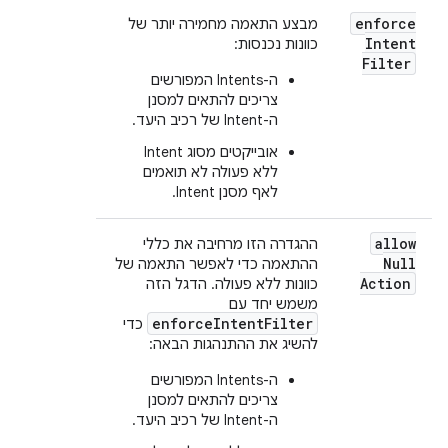
enforce
מבצע התאמה מחמירה יותר של
Intent
כוונות נכנסות:
Filter
ה-Intents המפורשים
צריכים להתאים למסנן
ה-Intent של רכיב היעד.
אובייקטים מסוג Intent
ללא פעולה לא תואמים
לאף מסנן Intent.
allow
ההגדרה הזו מרחיבה את כללי
Null
ההתאמה כדי לאפשר התאמה של
Action
כוונות ללא פעולה. הדגל הזה
משמש יחד עם
enforceIntentFilter
כדי
להשיג את ההתנהגות הבאה:
ה-Intents המפורשים
צריכים להתאים למסנן
ה-Intent של רכיב היעד.