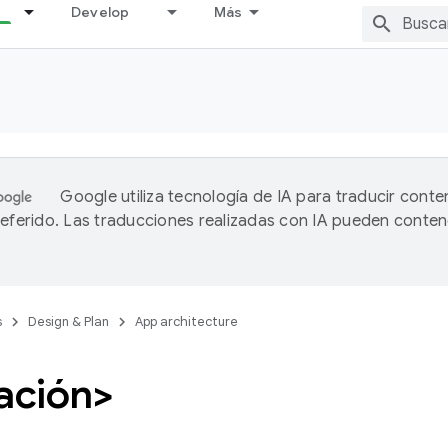
Develop
Más
Google utiliza tecnología de IA para traducir conte
referido. Las traducciones realizadas con IA pueden conten
s
Design & Plan
App architecture
ación>