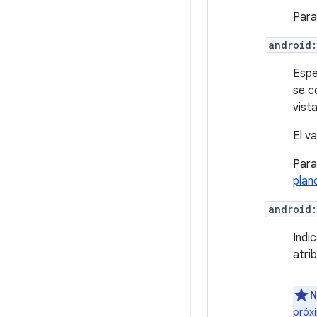
Para
android:
Espe
se c
vista
El v
Para
plan
android
Indi
atri
N
próx