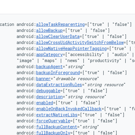
cation
android:
allowTaskReparenting
=["true"
|
android:
allowBackup
=["true"
|
android:
allowClearUserData
=["true"
|
android:
allowCrossUidActivitySwitchFromBelow
=["t
android:
allowNativeHeapPointerTagging
=["true"
|
android:
appCategory
=["accessibility"
|
"audio"
|
"image"
|
"maps"
|
"news"
|
"productivity"
|
"s
android:
backupAgent
="
string
android:
backupInForeground
=["true"
|
android:
banner
="
drawable
resource
android:
dataExtractionRules
="
string
resource
android:
debuggable
=["true"
|
android:
description
="
string
resource
android:
enabled
=["true"
|
android:
enableOnBackInvokedCallback
=["true"
|
android:
extractNativeLibs
=["true"
|
android:
forceQueryable
=["true"
|
android:
fullBackupContent
="
string
android:
fullBackupOnly
=["true"
|