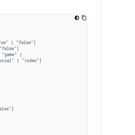
rue"
|
"game"
ocial"
|