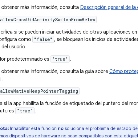
 obtener más información, consulta
Descripción general de la
allowCrossUidActivitySwitchFromBelow
cifica si se pueden iniciar actividades de otras aplicaciones en
onfigura como
"false"
, se bloquean los inicios de actividad
 del usuario.
alor predeterminado es
"true"
.
 obtener más información, consulta la guía sobre
Cómo protege
o
.
:allowNativeHeapPointerTagging
ca si la app habilita la función de etiquetado del puntero del m
buto es
"true"
.
ota:
Inhabilitar esta función
no
soluciona el problema de estado del
imos dispositivos de hardware no sean compatibles con esta etiquet