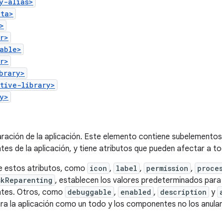
y-alias>
ata>
>
r>
able>
r>
brary>
tive-library>
y>
aración de la aplicación. Este elemento contiene subelementos
es de la aplicación, y tiene atributos que pueden afectar a 
 estos atributos, como
icon
,
label
,
permission
,
proce
skReparenting
, establecen los valores predeterminados para
tes. Otros, como
debuggable
,
enabled
,
description
y
ra la aplicación como un todo y los componentes no los anulan