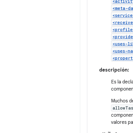
<activit
<meta-d
<service
<receive
<profile
<provide
<uses-li
<uses-na
<propert
descripción:
Es la decl
component
Muchos de
allowTa
componen
valores pa