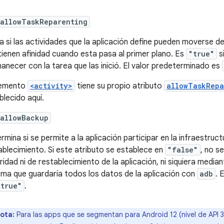
:allowTaskReparenting
ca si las actividades que la aplicación define pueden moverse de l
tienen afinidad cuando esta pasa al primer plano. Es
"true"
s
anecer con la tarea que las inició. El valor predeterminado es
lemento
<activity>
tiene su propio atributo
allowTaskRepa
blecido aquí.
:allowBackup
rmina si se permite a la aplicación participar en la infraestruc
ablecimiento. Si este atributo se establece en
"false"
, no s
ridad ni de restablecimiento de la aplicación, ni siquiera media
ema que guardaría todos los datos de la aplicación con
adb
. 
"true"
.
ota:
Para las apps que se segmentan para Android 12 (nivel de API 3