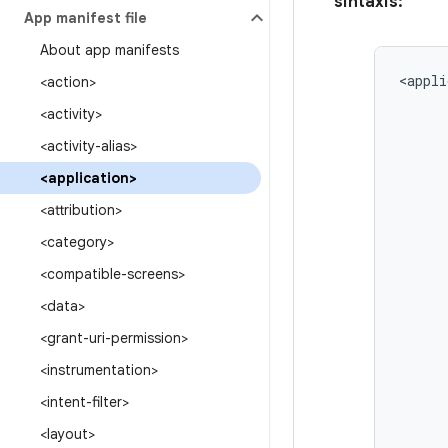
sintaxis:
App manifest file
About app manifests
<appli
<action>
<activity>
<activity-alias>
<application>
<attribution>
<category>
<compatible-screens>
<data>
<grant-uri-permission>
<instrumentation>
<intent-filter>
<layout>