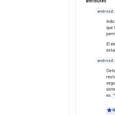
attributes
android
Indi
que 
perm
El e
esta
android
Dete
rest
segu
sist
es
N