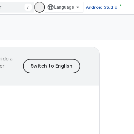
/
Android Studio
nido a
er