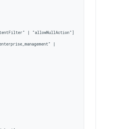
tentFilter"
|
enterprise_management"