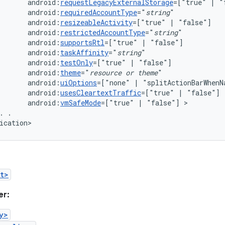
android:
requestLegacyExternalStorage
=["true"
|
android:
requiredAccountType
="
string
android:
resizeableActivity
=["true"
|
android:
restrictedAccountType
="
string
android:
supportsRtl
=["true"
|
android:
taskAffinity
="
string
android:
testOnly
=["true"
|
android:
theme
="
resource
or
theme
android:
uiOptions
=["none"
|
android:
usesCleartextTraffic
=["true"
|
android:
vmSafeMode
=["true"
|
"false"]
.
.

ication>
t>
er:
y>