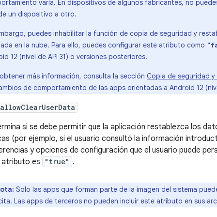
rtamiento varía. En dispositivos de algunos fabricantes, no puedes 
e un dispositivo a otro.
mbargo, puedes inhabilitar la función de copia de seguridad y resta
zada en la nube. Para ello, puedes configurar este atributo como
"f
id 12 (nivel de API 31) o versiones posteriores.
 obtener más información, consulta la sección
Copia de seguridad y 
ambios de comportamiento de las apps orientadas a Android 12 (nivel
allowClearUserData
rmina si se debe permitir que la aplicación restablezca los dat
as (por ejemplo, si el usuario consultó la información introduc
erencias y opciones de configuración que el usuario puede pers
 atributo es
"true"
.
ota:
Solo las apps que forman parte de la imagen del sistema pued
cita. Las apps de terceros no pueden incluir este atributo en sus ar