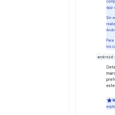
compo
app d
Sin e
reali
Andro
Para
los c
android:
Dete
marc
pref
este
N
explí