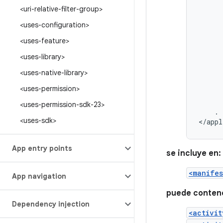
<uri-relative-filter-group>
<uses-configuration>
<uses-feature>
<uses-library>
<uses-native-library>
<uses-permission>
<uses-permission-sdk-23>
.
<uses-sdk>
</appl
App entry points
se incluye en:
<manifes
App navigation
puede conten
Dependency injection
<activit