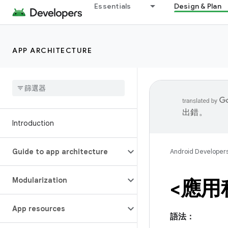
Essentials
Design & Plan
APP ARCHITECTURE
出錯。
Introduction
Guide to app architecture
Android Developer
Modularization
<應用
App resources
語法：