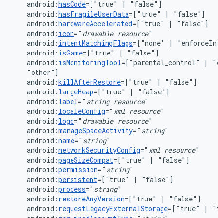
android:
hasCode
=["true"
|
android:
hasFragileUserData
=["true"
|
android:
hardwareAccelerated
=["true"
|
android:
icon
="
drawable
resource
android:
intentMatchingFlags
=["none"
|
"enforceIn
android:
isGame
=["true"
|
android:
isMonitoringTool
=["parental_control"
|
"
android:
killAfterRestore
=["true"
|
android:
largeHeap
=["true"
|
android:
label
="
string
resource
android:
localeConfig
="
xml
resource
android:
logo
="
drawable
resource
android:
manageSpaceActivity
="
string
android:
name
="
string
android:
networkSecurityConfig
="
xml
resource
android:
pageSizeCompat
=["true"
|
android:
permission
="
string
android:
persistent
=["true"
|
android:
process
="
string
android:
restoreAnyVersion
=["true"
|
android:
requestLegacyExternalStorage
=["true"
|