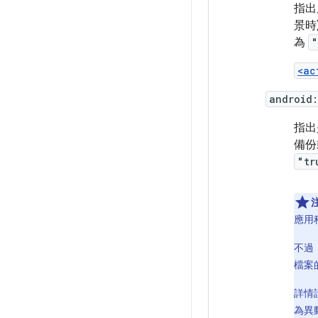
指出
景時
為
"
<ac
android
指出
備份
"tr
應用
不過，
檔案
詳情
為異