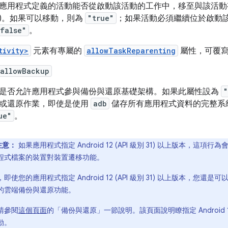
應用程式定義的活動能否從啟動該活動的工作中，移至與該活動
)。如果可以移動，則為
"true"
；如果活動必須繼續位於啟動
false"
。
tivity>
元素有專屬的
allowTaskReparenting
屬性，可覆寫
:allowBackup
是否允許應用程式參與備份與還原基礎架構。如果此屬性設為
"
或還原作業，即使是使用
adb
儲存所有應用程式資料的完整系
ue"
。
注意：
如果應用程式指定 Android 12 (API 級別 31) 以上版本
程式檔案的裝置對裝置遷移功能。
即使您的應用程式指定 Android 12 (API 級別 31) 以上版本，您還
的雲端備份與還原功能。
請參閱
這個頁面
的「備份與還原」一節說明。該頁面說明瞭指定 Android 12
動。