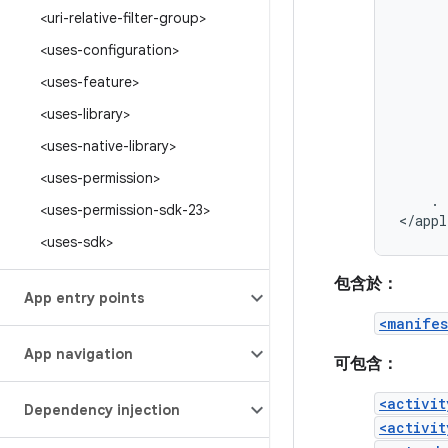
<uri-relative-filter-group>
<uses-configuration>
<uses-feature>
<uses-library>
<uses-native-library>
<uses-permission>
.
<uses-permission-sdk-23>
</appl
<uses-sdk>
包含於：
App entry points
<manifes
App navigation
可包含：
<activit
Dependency injection
<activit