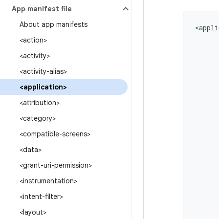
App manifest file
About app manifests
<appli
<action>
<activity>
<activity-alias>
<application>
<attribution>
<category>
<compatible-screens>
<data>
<grant-uri-permission>
<instrumentation>
<intent-filter>
<layout>