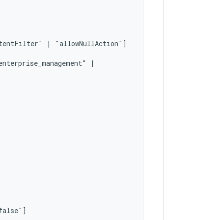
tentFilter"
|
enterprise_management"