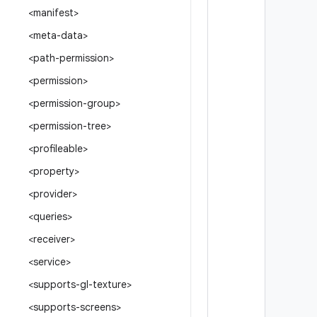
<manifest>
<meta-data>
<path-permission>
<permission>
<permission-group>
<permission-tree>
<profileable>
<property>
<provider>
<queries>
<receiver>
<service>
<supports-gl-texture>
<supports-screens>