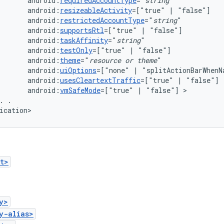
android:
requiredAccountType
="
string
android:
resizeableActivity
=["true"
|
android:
restrictedAccountType
="
string
android:
supportsRtl
=["true"
|
android:
taskAffinity
="
string
android:
testOnly
=["true"
|
android:
theme
="
resource
or
theme
android:
uiOptions
=["none"
|
android:
usesCleartextTraffic
=["true"
|
android:
vmSafeMode
=["true"
|
"false"]
.
.

ication>
t>
y>
y-alias>