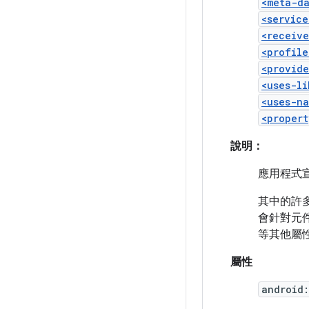
<meta-d
<service
<receive
<profile
<provide
<uses-li
<uses-na
<propert
說明：
應用程式
其中的許多
會針對元
等其他屬
屬性
android