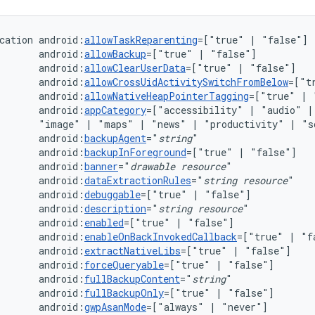
cation
android:
allowTaskReparenting
=["true"
|
android:
allowBackup
=["true"
|
android:
allowClearUserData
=["true"
|
android:
allowCrossUidActivitySwitchFromBelow
=["t
android:
allowNativeHeapPointerTagging
=["true"
|
android:
appCategory
=["accessibility"
|
"audio"
|
"image"
|
"maps"
|
"news"
|
"productivity"
|
"s
android:
backupAgent
="
string
android:
backupInForeground
=["true"
|
android:
banner
="
drawable
resource
android:
dataExtractionRules
="
string
resource
android:
debuggable
=["true"
|
android:
description
="
string
resource
android:
enabled
=["true"
|
android:
enableOnBackInvokedCallback
=["true"
|
android:
extractNativeLibs
=["true"
|
android:
forceQueryable
=["true"
|
android:
fullBackupContent
="
string
android:
fullBackupOnly
=["true"
|
android:
gwpAsanMode
=["always"
|