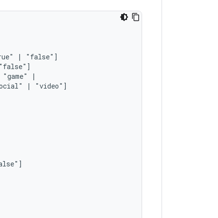
rue"
|
"game"
ocial"
|