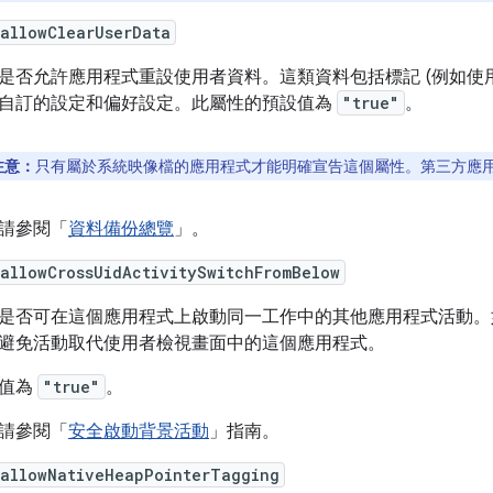
allowClearUserData
是否允許應用程式重設使用者資料。這類資料包括標記 (例如使
自訂的設定和偏好設定。此屬性的預設值為
"true"
。
注意：
只有屬於系統映像檔的應用程式才能明確宣告這個屬性。第三方應
請參閱「
資料備份總覽
」。
allowCrossUidActivitySwitchFromBelow
是否可在這個應用程式上啟動同一工作中的其他應用程式活動
避免活動取代使用者檢視畫面中的這個應用程式。
值為
"true"
。
請參閱「
安全啟動背景活動
」指南。
:allowNativeHeapPointerTagging