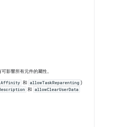
有可影響所有元件的屬性。
kAffinity
和
allowTaskReparenting
)
description
和
allowClearUserData