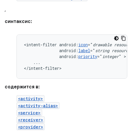
,
синтаксис:
<intent-filter
android:
icon
="
drawable
resourc
android:
label
="
string
resource
android:
priority
="
integer
"
...

</intent-filter>
содержится в:
<activity>
<activity-alias>
<service>
<receiver>
<provider>