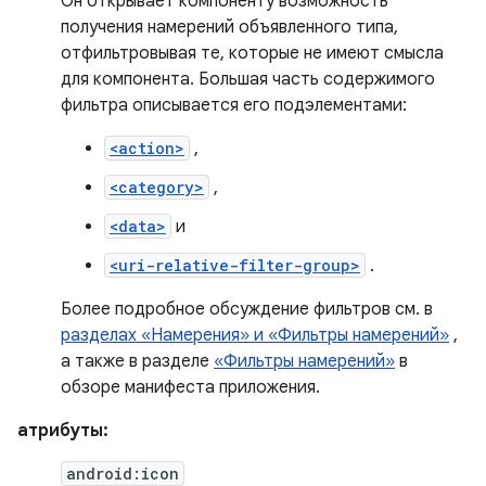
Он открывает компоненту возможность
получения намерений объявленного типа,
отфильтровывая те, которые не имеют смысла
для компонента. Большая часть содержимого
фильтра описывается его подэлементами:
<action>
,
<category>
,
<data>
и
<uri-relative-filter-group>
.
Более подробное обсуждение фильтров см. в
разделах «Намерения» и «Фильтры намерений»
,
а также в разделе
«Фильтры намерений»
в
обзоре манифеста приложения.
атрибуты:
android:icon