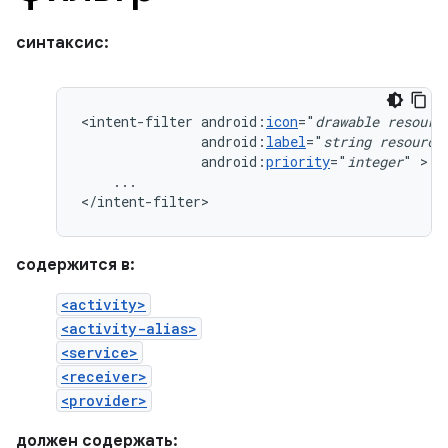
синтаксис:
<intent-filter
android:
icon
="
drawable
resourc
android:
label
="
string
resource
android:
priority
="
integer
"
...

</intent-filter>
содержится в:
<activity>
<activity-alias>
<service>
<receiver>
<provider>
должен содержать: