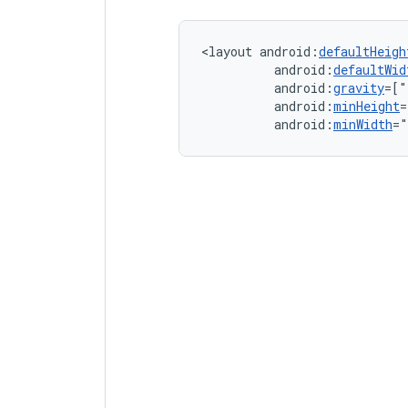
<layout
android:
defaultHeigh
android:
defaultWid
android:
gravity
=["
android:
minHeight
=
android:
minWidth
="