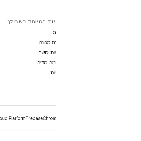
מידע נוסף על ANDROID
הצעות במיוחד בשבילך
Android
גיימינג
Android for Enterprise
למידת מכונה
אבטחה
בריאות וכושר
מקור
מצלמה ומדיה
חדשות
פרטיות
בלוג
5G
פודקאסטים
oud Platform
Firebase
Chrome
Android