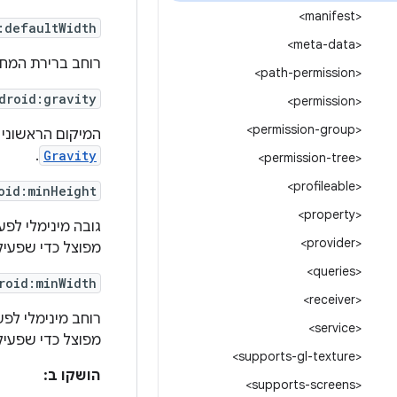
<manifest>
:defaultWidth
<meta-data>
רוחב ברירת המח
<path-permission>
droid:gravity
<permission>
<permission-group>
המיקום הראשוני 
.
Gravity
<permission-tree>
<profileable>
oid:minHeight
<property>
גובה מינימלי לפ
<provider>
מפוצל כדי שפעי
<queries>
roid:minWidth
<receiver>
רוחב מינימלי לפ
<service>
מפוצל כדי שפעי
<supports-gl-texture>
הושקו ב:
<supports-screens>