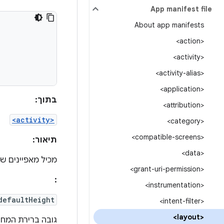
App manifest file
About app manifests
<action>
<activity>
<activity-alias>
<application>
בתוך:
<attribution>
<activity>
<category>
<compatible-screens>
תיאור:
<data>
מכיל מאפיינים ש
<grant-uri-permission>
:
<instrumentation>
defaultHeight
<intent-filter>
<layout>
גובה ברירת המחד