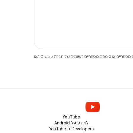
.‏ Java ו-OpenJDK הם סימנים מסחריים או סימנים מסחריים רשומים של חברת Oracle ו/או
YouTube
למידע על Android
Developers ב-YouTube