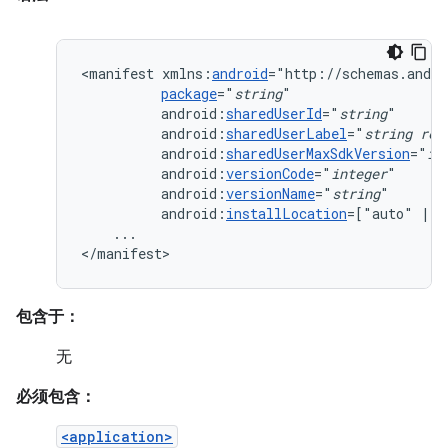
<manifest
xmlns:
android
package
="
string
android:
sharedUserId
="
string
android:
sharedUserLabel
="
string
res
android:
sharedUserMaxSdkVersion
="
in
android:
versionCode
="
integer
android:
versionName
="
string
android:
installLocation
=["auto"
|
"
...

</manifest>
包含于：
无
必须包含：
<application>