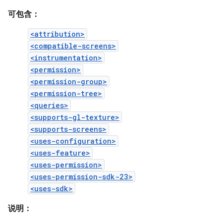
可包含：
<attribution>
<compatible-screens>
<instrumentation>
<permission>
<permission-group>
<permission-tree>
<queries>
<supports-gl-texture>
<supports-screens>
<uses-configuration>
<uses-feature>
<uses-permission>
<uses-permission-sdk-23>
<uses-sdk>
说明：