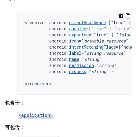
<receiver
android:
directBootAware
=["true"
|
android:
enabled
=["true"
|
android:
exported
=["true"
|
android:
icon
="
drawable
resource
android:
intentMatchingFlags
=["none"
android:
label
="
string
resource
android:
name
="
string
android:
permission
="
string
android:
process
="
string
"
...

</receiver>
包含于：
<application>
可包含：