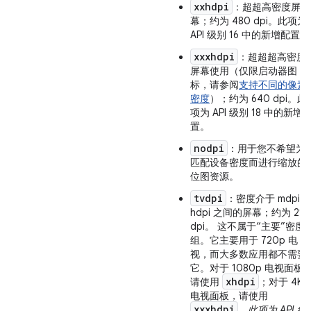
xxhdpi
：超超高密度屏
幕；约为 480 dpi。此项为
API 级别 16 中的新增配置。
xxxhdpi
：超超超高密度
屏幕使用（仅限启动器图
标，请参阅
支持不同的像素
密度
）；约为 640 dpi。此
项为 API 级别 18 中的新增
置。
nodpi
：用于您不希望为
匹配设备密度而进行缩放的
位图资源。
tvdpi
：密度介于 mdpi 
hdpi 之间的屏幕；约为 213
dpi。 这不属于“主要”密度
组。它主要用于 720p 电
视，而大多数应用都不需要
它。对于 1080p 电视面板
xhdpi
请使用
；对于 4K
电视面板，请使用
xxxhdpi
。
此项为 API 级