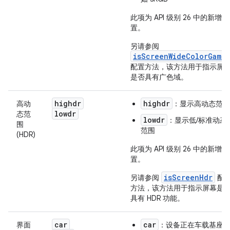
此项为 API 级别 26 中的新增配
置。
另请参阅
isScreenWideColorGamut
配置方法，该方法用于指示屏
是否具有广色域。
highdr
highdr
高动
：显示高动态范围
lowdr
态范
lowdr
：显示低/标准动态
围
范围
(HDR)
此项为 API 级别 26 中的新增配
置。
isScreenHdr
另请参阅
配
方法，该方法用于指示屏幕是
具有 HDR 功能。
car
car
界面
：设备正在车载基座