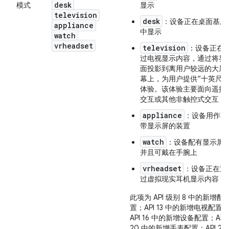
desk
模式
显示
television
desk
：设备正在桌面基座
appliance
中显示
watch
vrheadset
television
：设备正在
过电视显示内容，通过将界
面投影到离用户较远的大屏
幕上，为用户提供“十英尺”
体验。该体验主要面向遥控
交互或其他非触控式交互
appliance
：设备用作不
带显示屏的装置
watch
：设备配有显示屏
并且可戴在手腕上
vrheadset
：设备正在通
过虚拟现实耳机显示内容
此项为 API 级别 8 中的新增配
置；API 13 中的新增电视配置
API 16 中的新增设备配置；API
20 中的新增手表配置；API 26