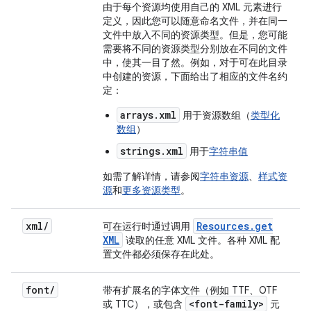
由于每个资源均使用自己的 XML 元素进行
定义，因此您可以随意命名文件，并在同一
文件中放入不同的资源类型。但是，您可能
需要将不同的资源类型分别放在不同的文件
中，使其一目了然。例如，对于可在此目录
中创建的资源，下面给出了相应的文件名约
定：
arrays.xml
用于资源数组（
类型化
数组
）
strings.xml
用于
字符串值
如需了解详情，请参阅
字符串资源
、
样式资
源
和
更多资源类型
。
xml
/
Resources
.
get
可在运行时通过调用
XML
读取的任意 XML 文件。各种 XML 配
置文件都必须保存在此处。
font
/
带有扩展名的字体文件（例如 TTF、OTF
<font-family>
或 TTC），或包含
元