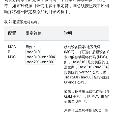
符。如果对资源目录使用多个限定符，则必须按照表中所列
顺序将相应限定符添加到目录名称中。
表 2.
配置限定符名称。
配置
限定符值
说明
MCC
示例：
移动设备国家/地区代码
mcc310
和
(MCC)，（可选）后跟设备 SIM
mcc310-mnc004
MNC
卡中的移动网络代码 (MNC)。
mcc208-mnc00
mcc310
如，
是指美国的任一
mcc310-mnc004
运营商，
指美国的 Verizon 公司，而
mcc208-mnc00
是指法国的
Orange 公司。
如果设备使用无线电连接（即
GSM 手机），则 MCC 和 MNC
值来自 SIM 卡。
您也可以单独使用 MCC，例