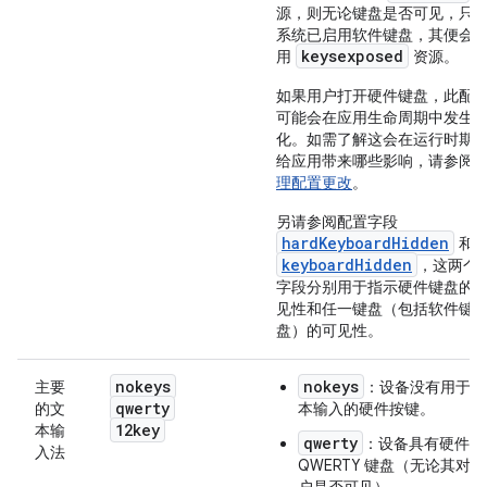
源，则无论键盘是否可见，只
系统已启用软件键盘，其便会
keysexposed
用
资源。
如果用户打开硬件键盘，此配
可能会在应用生命周期中发生
化。如需了解这会在运行时期
给应用带来哪些影响，请参阅
理配置更改
。
另请参阅配置字段
hardKeyboardHidden
和
keyboardHidden
，这两个
字段分别用于指示硬件键盘的
见性和任一键盘（包括软件键
盘）的可见性。
nokeys
nokeys
主要
：设备没有用于文
qwerty
的文
本输入的硬件按键。
12key
本输
qwerty
：设备具有硬件
入法
QWERTY 键盘（无论其对用