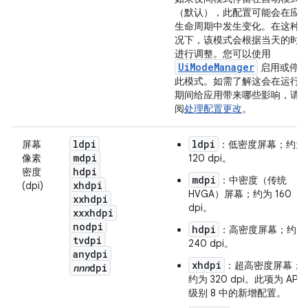
（默认），此配置可能会在应
生命周期中发生变化。在这种
况下，该模式会根据当天的时
进行调整。您可以使用
UiModeManager
启用或停
此模式。如需了解这会在运行
期间给应用带来哪些影响，请
阅
处理配置更改
。
ldpi
ldpi
屏幕
：低密度屏幕；约为
mdpi
像素
120 dpi。
hdpi
密度
mdpi
：中密度（传统
xhdpi
(dpi)
HVGA）屏幕；约为 160
xxhdpi
dpi。
xxxhdpi
nodpi
hdpi
：高密度屏幕；约为
tvdpi
240 dpi。
anydpi
xhdpi
：超高密度屏幕；
nnn
dpi
约为 320 dpi。此项为 API
级别 8 中的新增配置。