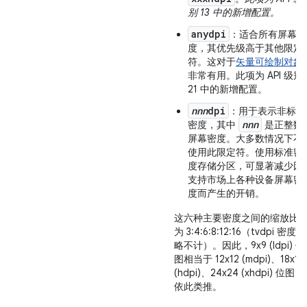
别 13 中的新增配置。
anydpi
：适合所有屏幕密
度，其优先级高于其他限定
符。这对于
矢量可绘制对象
非常有用。此项为 API 级别
21 中的新增配置。
nnn
dpi
：用于表示非标准
nnn
密度，其中
是正整数
屏幕密度。大多数情况下不
使用此限定符。使用标准密
度存储分区，可显著减少因
支持市场上各种设备屏幕密
度而产生的开销。
这六种主要密度之间的缩放比
为 3:4:6:8:12:16（tvdpi 密度忽
略不计）。因此，9x9 (ldpi) 位
图相当于 12x12 (mdpi)、18x18
(hdpi)、24x24 (xhdpi) 位图，
依此类推。