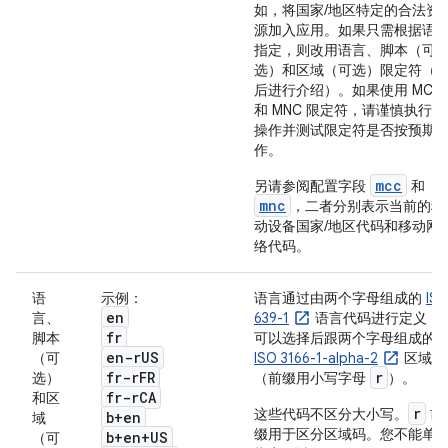
如，将国家/地区特定的合法资
源加入应用。如果只需根据语
指定，则改用语言、脚本（可
选）和区域（可选）限定符（
后进行介绍）。
如果使用 MCC
和 MNC 限定符，请谨慎执行此
操作并测试限定符是否按预期
作。
mcc
另请参阅配置字段
和
mnc
，二者分别表示当前的移
动设备国家/地区代码和移动网
络代码。
语
示例：
语言通过由两个字母组成的
IS
en
言、
639-1
语言代码进行定义，
fr
脚本
可以选择后跟两个字母组成的
en-r
US
（可
ISO 3166-1-alpha-2
区域码
fr-r
FR
r
选）
（前缀用小写字母
）。
fr-r
CA
和区
r
这些代码不区分大小写。
前
b+en
域
缀用于区分区域码。您不能单
b+en+US
（可