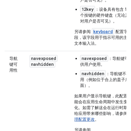
户是否可见）。
12key
：设备具有包含 12
个按键的硬件键盘（无论其
对用户是否可见）。
keyboard
另请参阅
配置字
段，该字段用于指示可用的主
文本输入法。
navexposed
navexposed
导航
：导航键可
navhidden
键可
供用户使用。
用性
navhidden
：导航键不可
用（例如位于合上的盖子后
面）。
如果用户显示导航键，此配置
能会在应用生命周期中发生变
化。如需了解这会在运行时期
给应用带来哪些影响，请参阅
理配置更改
。
另请参阅