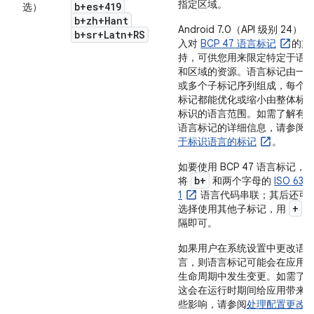
指定区域。
b+es+419
选）
b+zh+Hant
Android 7.0（API 级别 24）引
b+sr+Latn+RS
入对
BCP 47 语言标记
的支
持，可供您用来限定特定于语
和区域的资源。语言标记由一
或多个子标记序列组成，每个
标记都能优化或缩小由整体标
标识的语言范围。如需了解有
语言标记的详细信息，请参阅
于标识语言的标记
。
如要使用 BCP 47 语言标记，
b+
将
和两个字母的
ISO 639-
1
语言代码串联；其后还可
+
选择使用其他子标记，用
隔即可。
如果用户在系统设置中更改语
言，则语言标记可能会在应用
生命周期中发生变更。如需了
这会在运行时期间给应用带来
些影响，请参阅
处理配置更改