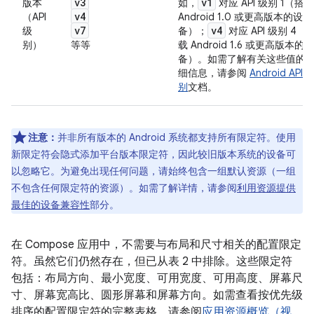
v3
v1
版本
如，
对应 API 级别 1（搭载
v4
（API
Android 1.0 或更高版本的设
v7
v4
级
备）；
对应 API 级别 4（
别）
等等
载 Android 1.6 或更高版本的设
备）。如需了解有关这些值的
细信息，请参阅
Android API 
别
文档。
注意：
并非所有版本的 Android 系统都支持所有限定符。使用
新限定符会隐式添加平台版本限定符，因此较旧版本系统的设备可
以忽略它。为避免出现任何问题，请始终包含一组默认资源（一组
不包含任何限定符的资源）。
如需了解详情，请参阅
利用资源提供
最佳的设备兼容性
部分。
在 Compose 应用中，不需要与布局和尺寸相关的配置限定
符。虽然它们仍然存在，但已从表 2 中排除。这些限定符
包括：布局方向、最小宽度、可用宽度、可用高度、屏幕尺
寸、屏幕宽高比、圆形屏幕和屏幕方向。如需查看按优先级
排序的配置限定符的完整表格，请参阅
应用资源概览（视