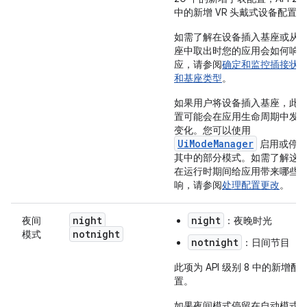
中的新增 VR 头戴式设备配置。
如需了解在设备插入基座或从
座中取出时您的应用会如何响
应，请参阅
确定和监控插接状
和基座类型
。
如果用户将设备插入基座，此
置可能会在应用生命周期中发
变化。您可以使用
UiModeManager
启用或停
其中的部分模式。如需了解这
在运行时期间给应用带来哪些
响，请参阅
处理配置更改
。
night
night
夜间
：夜晚时光
notnight
模式
notnight
：日间节目
此项为 API 级别 8 中的新增配
置。
如果夜间模式停留在自动模式