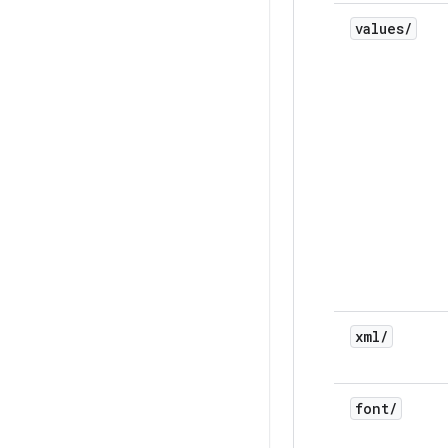
values
/
xml
/
font
/