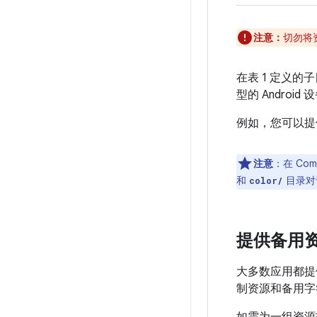
注意：
切勿将
在表 1 定义
型的 Andro
例如，您可以提
注意
：在 Co
和
目录对
color/
提供备用
大多数应用都提
制资源和备用字