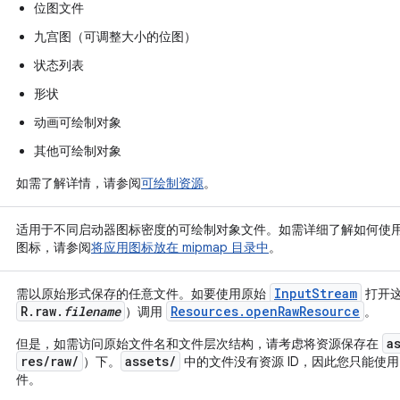
位图文件
九宫图（可调整大小的位图）
状态列表
形状
动画可绘制对象
其他可绘制对象
如需了解详情，请参阅
可绘制资源
。
适用于不同启动器图标密度的可绘制对象文件。如需详细了解如何使
图标，请参阅
将应用图标放在 mipmap 目录中
。
InputStream
需以原始形式保存的任意文件。如要使用原始
打开这
R.raw.
filename
Resources.openRawResource
）调用
。
a
但是，如需访问原始文件名和文件层次结构，请考虑将资源保存在
res/raw/
assets/
）下。
中的文件没有资源 ID，因此您只能使
件。