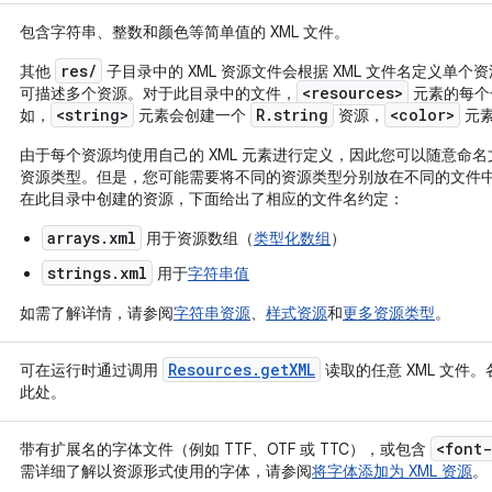
包含字符串、整数和颜色等简单值的 XML 文件。
res/
其他
子目录中的 XML 资源文件会根据 XML 文件名定义单个
<resources>
可描述多个资源。对于此目录中的文件，
元素的每个
<string>
R.string
<color>
如，
元素会创建一个
资源，
元
由于每个资源均使用自己的 XML 元素进行定义，因此您可以随意命
资源类型。但是，您可能需要将不同的资源类型分别放在不同的文件
在此目录中创建的资源，下面给出了相应的文件名约定：
arrays.xml
用于资源数组（
类型化数组
）
strings.xml
用于
字符串值
如需了解详情，请参阅
字符串资源
、
样式资源
和
更多资源类型
。
Resources
.
get
XML
可在运行时通过调用
读取的任意 XML 文件。
此处。
<font-
带有扩展名的字体文件（例如 TTF、OTF 或 TTC），或包含
需详细了解以资源形式使用的字体，请参阅
将字体添加为 XML 资源
。