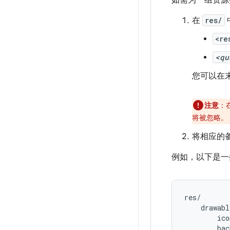
如需为一组资源
在
res/
<re
<qu
您可以在
注意
：
将被忽略。
将相应的
例如，以下是一
res/

    drawabl
        ico
        bac