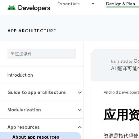
Essentials
Design & Plan
APP ARCHITECTURE
AI 翻译可
Introduction
Guide to app architecture
Android Developer
Modularization
应用
App resources
资源是指代码使
About app resources