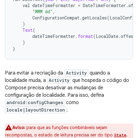
val
dateTimeFormatter
=
DateTimeFormatter
.
ofP
"MMM dd"
,
ConfigurationCompat
.
getLocales
(
LocalConfig
)
Text
(
dateTimeFormatter
.
format
(
LocalDate
.
ofYear
)
}
Para evitar a recriação da
Activity
quando a
localidade muda, a
Activity
que hospeda o código do
Compose precisa desativar as mudanças de
configuração de localidade. Para isso, defina
android:configChanges
como
locale|layoutDirection
.
Aviso:
para que as funções combináveis sejam
recompostas, o estado de leitura precisa ser do tipo
.
State