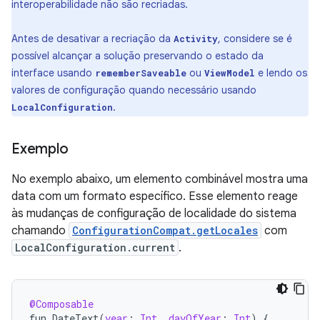
interoperabilidade não são recriadas.
Antes de desativar a recriação da
, considere se é
Activity
possível alcançar a solução preservando o estado da
interface usando
ou
e lendo os
rememberSaveable
ViewModel
valores de configuração quando necessário usando
.
LocalConfiguration
Exemplo
No exemplo abaixo, um elemento combinável mostra uma
data com um formato específico. Esse elemento reage
às mudanças de configuração de localidade do sistema
chamando
ConfigurationCompat.getLocales
com
LocalConfiguration.current
.
@Composable
fun
DateText
(
year
:
Int
,
dayOfYear
:
Int
)
{