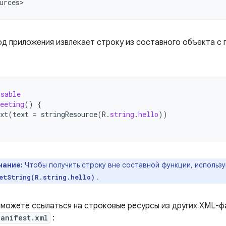
urces>
од приложения извлекает строку из составного объекта 
osable
eeting
()
{
xt
(
text
=
stringResource
(
R
.
string
.
hello
))
чание:
Чтобы получить строку вне составной функции, использ
.
etString(R.string.hello)
 можете ссылаться на строковые ресурсы из других XML-фа
Manifest.xml
: