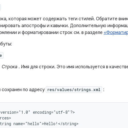
ка, которая может содержать теги стилей. Обратите вни
нировать апострофы и кавычки. Дополнительную информа
млении и форматировании строк см. в разделе
«Форматир
буты:
e
Строка
. Имя для строки. Это имя используется в качест
 сохранен по адресу
res/values/strings.xml
:
version="1.0"
encoding="utf-8"?>

tring
name="hello">Hello!</string>
