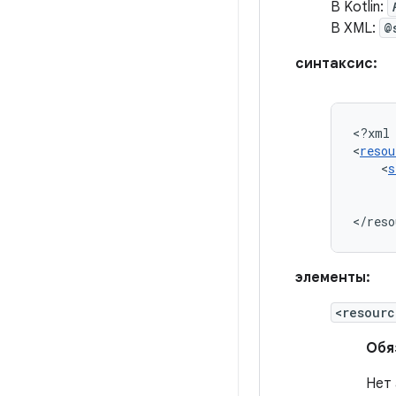
В Kotlin:
В XML:
@
синтаксис:
<?xml
<
resou
<
s
</reso
элементы:
<resourc
Обя
Нет 