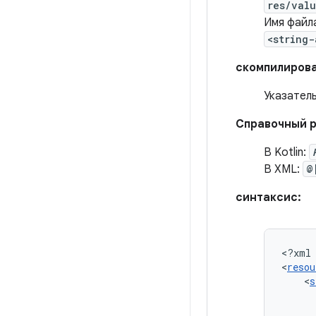
res/val
Имя файл
<string-
скомпилирова
Указател
Справочный р
В Kotlin:
В XML:
@
синтаксис:
<?xml
<
resou
<
s