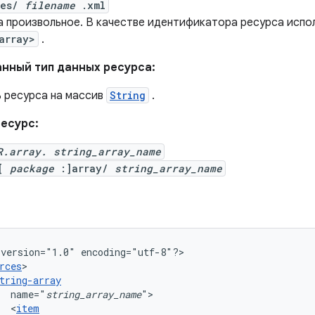
ues/
filename
.xml
а произвольное. В качестве идентификатора ресурса испо
array>
.
нный тип данных ресурса:
ь ресурса на массив
String
.
есурс:
R.array. string_array_name
[
package
:]array/
string_array_name
version="1.0"
encoding="utf-8"?>

rces
tring-array
name="
string_array_name
<
item