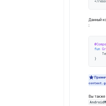
</reso
Данный к
:
@Comp
fun
Gr
Te
}
Приме
context.g
Вы также
Android