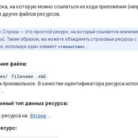
ока, на которую можно ссылаться из кода приложения (нап
з других файлов ресурсов.
:
Строка — это простой ресурс, на который ссылается значение
а). Таким образом, вы можете объединять строковые ресурсы с
е, используя один элемент
.
<resources>
ние файла:
ues/
filename
.xml
а произвольное. В качестве идентификатора ресурса испо
.
нный тип данных ресурса:
ь ресурса на
String
.
есурс: