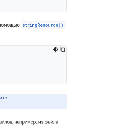
с помощью
stringResource()
уйте
йлов, например, из файла