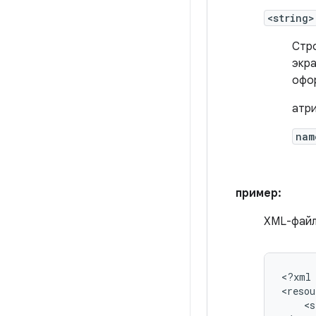
<string>
Стро
экра
офор
атри
nam
пример:
XML-файл
<?xml
<s