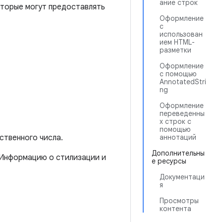
ание строк
оторые могут предоставлять
Оформление
с
использован
ием HTML-
разметки
Оформление
с помощью
AnnotatedStri
ng
Оформление
переведенны
х строк с
помощью
ственного числа.
аннотаций
Дополнительны
 Информацию о стилизации и
е ресурсы
Документаци
я
Просмотры
контента