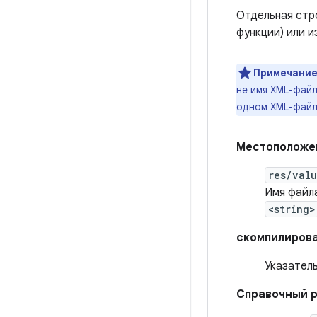
Отдельная стр
функции) или и
Примечание
не имя XML-файл
одном XML-файл
Местоположе
res/val
Имя файл
<string>
скомпилирова
Указател
Справочный р