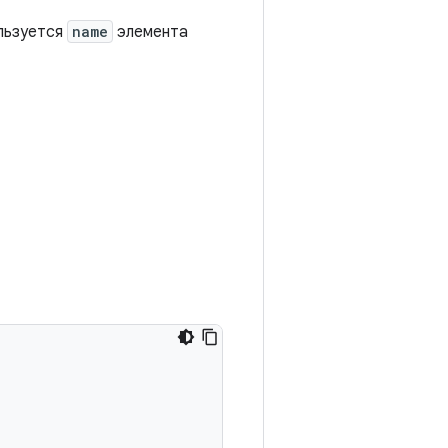
льзуется
name
элемента