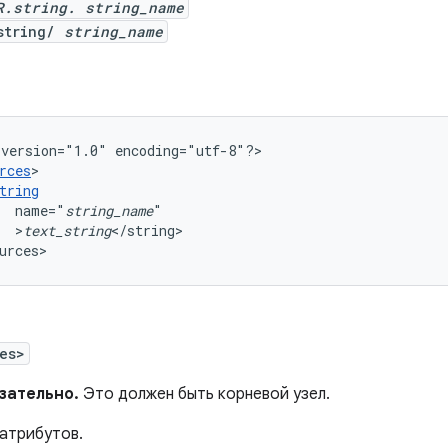
R.string. string_name
string/
string_name
version="1.0"
encoding="utf-8"?>

rces
tring
name="
string_name
>
text_string
</string>

urces>
es>
зательно.
Это должен быть корневой узел.
атрибутов.