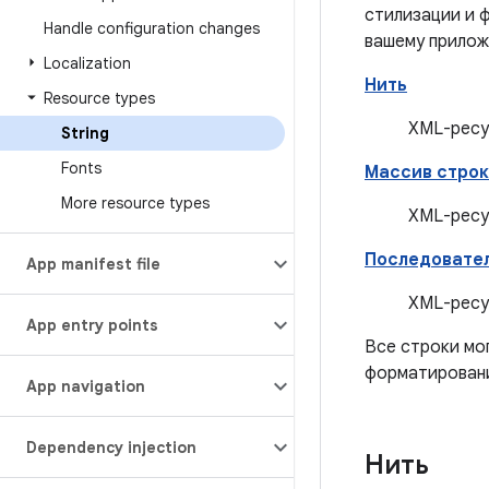
стилизации и 
Handle configuration changes
вашему прилож
Localization
Нить
Resource types
XML-ресу
String
Fonts
Массив строк
More resource types
XML-ресу
Последовател
App manifest file
XML-ресу
App entry points
Все строки мо
форматировани
App navigation
Dependency injection
Нить