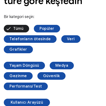
türe göre keşfedin
Bir kategori seçin:
Tümü
Popüler
Telefonların ötesinde
Veri
Grafikler
Yaşam Döngüsü
Medya
Gezinme
Güvenlik
Performans/Test
Kullanıcı Arayüzü