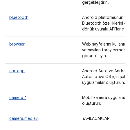
gerçekleştirin.
bluetooth
Android platformunun
Bluetooth özelliklerini ge
dönük uyumlu API'lerle kul
browser
Web sayfalarını kullanıcın
varsayılan tarayıcısında
görüntüleyin.
car-app
Android Auto ve Android
Automotive OS için şablo
uygulamalar oluşturun.
camera *
Mobil kamera uygulamalar
oluşturun.
camera.media3
YAPILACAKLAR