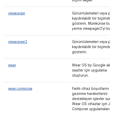
biçimi sağlar.
viewpager
Görüntülemeleri veya par
kaydırılabilir bir biçimde
gösterin. Mümkünse bun
yerine viewpager2'yi kulla
viewpager2
Görüntülemeleri veya par
kaydırılabilir bir biçimde
gösterin.
wear
Wear OS by Google akıllı
saatler için uygulama
oluşturun.
wear.compose
Farklı cihaz boyutlarını ve
gezinme hareketlerini
destekleyen işlevler suna
Wear OS cihazlar için Je
Compose uygulamaları ya