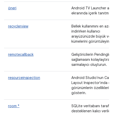
öneri
Android TV Launcher an
ekranında içerik tanıtma
recyclerview
Bellek kullanımını en aza
indirirken kullanıcı
arayüzünüzde büyük veri
kümelerini görüntüleyin.
remotecallback
Geliştiricilerin PendingInt
sağlamasını kolaylaştıran 
sarmalayıcı oluşturun.
resourceinspection
Android Studio'nun Canlı
Layout Inspector'ında öz
görünümlerin özelliklerini
gösterin.
room *
SQLite veritabanı tarafı
desteklenen kalıcı veriler