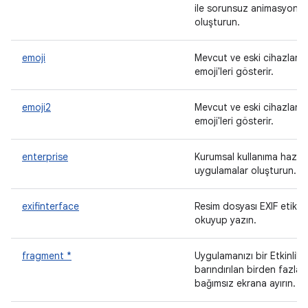
ile sorunsuz animasyonla
oluşturun.
emoji
Mevcut ve eski cihazlard
emoji'leri gösterir.
emoji2
Mevcut ve eski cihazlard
emoji'leri gösterir.
enterprise
Kurumsal kullanıma hazır
uygulamalar oluşturun.
exifinterface
Resim dosyası EXIF etiketl
okuyup yazın.
fragment *
Uygulamanızı bir Etkinlik 
barındırılan birden fazla
bağımsız ekrana ayırın.