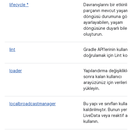
lifecycle *
Davranışlarını bir etkinliğ
parçanın mevcut yaşam
döngüsü durumuna göre
ayarlayabilen, yaşam
döngüsüne duyarlı bileşe
oluşturun.
lint
Gradle API'lerinin kullanım
doğrulamak için Lint kontr
loader
Yapılandırma değişiklikler
sonra kalan kullanıcı
arayüzünüz için verileri
yükleyin.
localbroadcastmanager
Bu yapı ve sınıfları kulla
kaldırılmıştır. Bunun yerin
LiveData veya reaktif akış
kullanın.