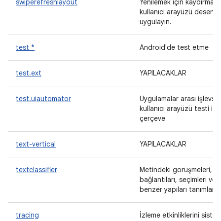
swiperefreshlayout
Yenilemek için kaydırma
kullanıcı arayüzü desenini
uygulayın.
test *
Android'de test etme
test.ext
YAPILACAKLAR
test.uiautomator
Uygulamalar arası işlevsel
kullanıcı arayüzü testi içi
çerçeve
text-vertical
YAPILACAKLAR
textclassifier
Metindeki görüşmeleri,
bağlantıları, seçimleri ve 
benzer yapıları tanımlar.
tracing
İzleme etkinliklerini siste