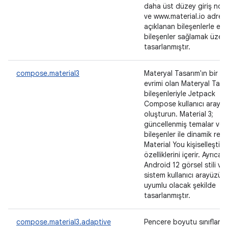
daha üst düzey giriş nokt
ve www.material.io adres
açıklanan bileşenlerle eş
bileşenler sağlamak üzer
tasarlanmıştır.
compose.material3
Materyal Tasarım'ın bir so
evrimi olan Materyal Tasa
bileşenleriyle Jetpack
Compose kullanıcı arayüz
oluşturun. Material 3;
güncellenmiş temalar ve
bileşenler ile dinamik renk
Material You kişiselleştir
özelliklerini içerir. Ayrıca 
Android 12 görsel stili ve
sistem kullanıcı arayüzü il
uyumlu olacak şekilde
tasarlanmıştır.
compose.material3.adaptive
Pencere boyutu sınıfları 