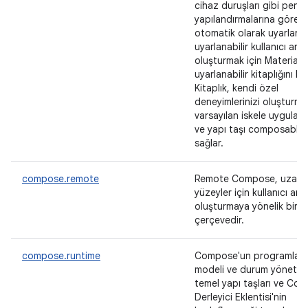
cihaz duruşları gibi penc
yapılandırmalarına göre
otomatik olarak uyarlana
uyarlanabilir kullanıcı aray
oluşturmak için Material 3
uyarlanabilir kitaplığını kul
Kitaplık, kendi özel
deneyimlerinizi oluşturma
varsayılan iskele uygulama
ve yapı taşı composable'l
sağlar.
compose.remote
Remote Compose, uzak
yüzeyler için kullanıcı ar
oluşturmaya yönelik bir
çerçevedir.
compose.runtime
Compose'un programlam
modeli ve durum yönetimi
temel yapı taşları ve Co
Derleyici Eklentisi'nin