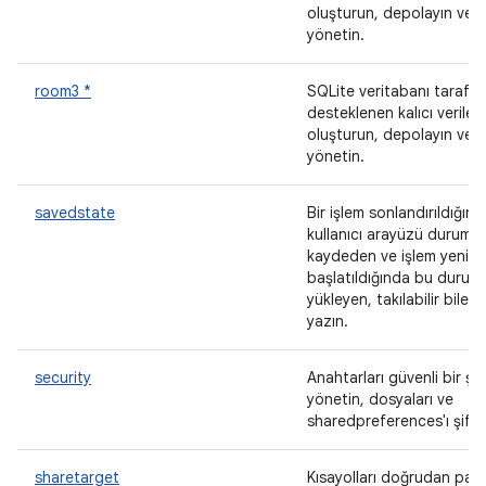
oluşturun, depolayın ve
yönetin.
room3 *
SQLite veritabanı tarafı
desteklenen kalıcı veriler
oluşturun, depolayın ve
yönetin.
savedstate
Bir işlem sonlandırıldığınd
kullanıcı arayüzü durumu
kaydeden ve işlem yenid
başlatıldığında bu durumu
yükleyen, takılabilir bileşe
yazın.
security
Anahtarları güvenli bir şe
yönetin, dosyaları ve
sharedpreferences'ı şifre
sharetarget
Kısayolları doğrudan pay