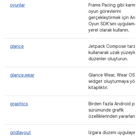
oyunlar
Frame Pacing gibi karmaş
oyun görevlerini
gerçekleştirmek için And
Oyun SDK'sını uygulaman
yerel olarak kullanın.
glance
Jetpack Compose tarzı bi
kullanarak uzak yüzeyler i
düzenler oluşturun.
glance.wear
Glance Wear, Wear OS iç
widget oluşturmaya yönel
kitaplıktır.
graphics
Birden fazla Android pla
sürümünde grafik
özelliklerinden yararlanm
gridlayout
Izgara düzeni uygulayın.