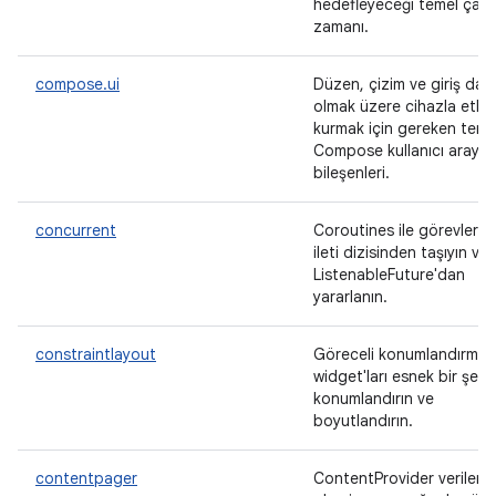
hedefleyeceği temel çalı
zamanı.
compose.ui
Düzen, çizim ve giriş dahi
olmak üzere cihazla etkil
kurmak için gereken teme
Compose kullanıcı arayü
bileşenleri.
concurrent
Coroutines ile görevleri 
ileti dizisinden taşıyın ve
ListenableFuture'dan
yararlanın.
constraintlayout
Göreceli konumlandırma i
widget'ları esnek bir şeki
konumlandırın ve
boyutlandırın.
contentpager
ContentProvider verilerin