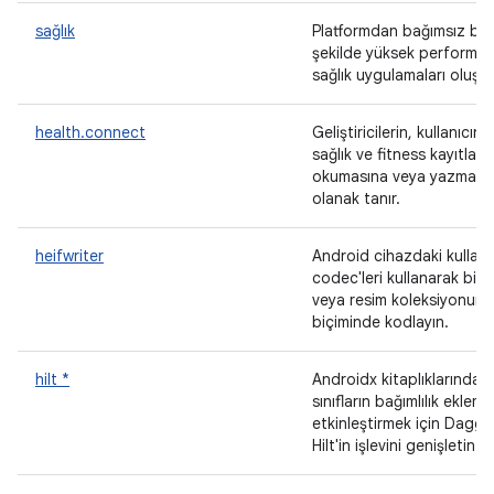
sağlık
Platformdan bağımsız bir
şekilde yüksek performan
sağlık uygulamaları oluşt
health.connect
Geliştiricilerin, kullanıcının
sağlık ve fitness kayıtların
okumasına veya yazması
olanak tanır.
heifwriter
Android cihazdaki kullanıl
codec'leri kullanarak bir 
veya resim koleksiyonunu
biçiminde kodlayın.
hilt *
Androidx kitaplıklarındaki 
sınıfların bağımlılık ekleme
etkinleştirmek için Dagge
Hilt'in işlevini genişletin.