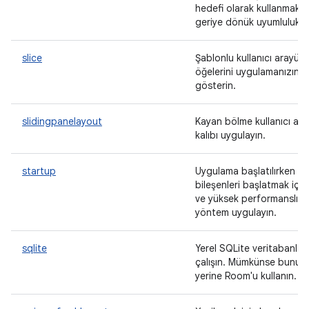
hedefi olarak kullanmak i
geriye dönük uyumluluk sa
slice
Şablonlu kullanıcı arayüz
öğelerini uygulamanızın d
gösterin.
slidingpanelayout
Kayan bölme kullanıcı ar
kalıbı uygulayın.
startup
Uygulama başlatılırken
bileşenleri başlatmak için
ve yüksek performanslı bi
yöntem uygulayın.
sqlite
Yerel SQLite veritabanları
çalışın. Mümkünse bunun
yerine Room'u kullanın.