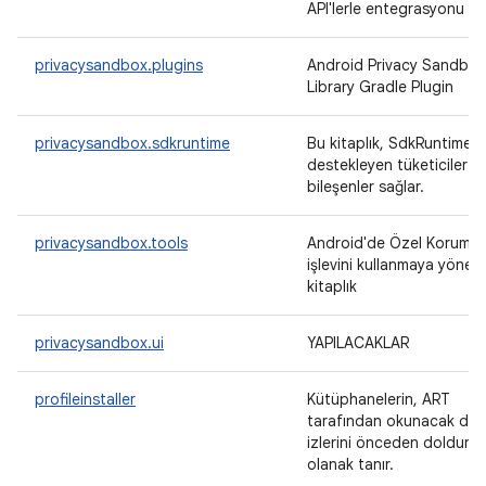
API'lerle entegrasyonu sa
privacysandbox.plugins
Android Privacy Sandbo
Library Gradle Plugin
privacysandbox.sdkruntime
Bu kitaplık, SdkRuntime'ı
destekleyen tüketiciler iç
bileşenler sağlar.
privacysandbox.tools
Android'de Özel Korumalı
işlevini kullanmaya yönelik
kitaplık
privacysandbox.ui
YAPILACAKLAR
profileinstaller
Kütüphanelerin, ART
tarafından okunacak der
izlerini önceden doldurm
olanak tanır.