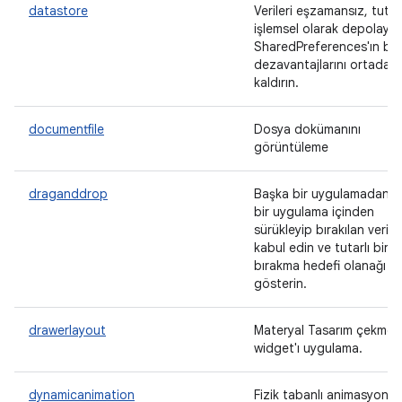
datastore
Verileri eşzamansız, tutarl
işlemsel olarak depolaya
SharedPreferences'ın ba
dezavantajlarını ortadan
kaldırın.
documentfile
Dosya dokümanını
görüntüleme
draganddrop
Başka bir uygulamadan v
bir uygulama içinden
sürükleyip bırakılan veriler
kabul edin ve tutarlı bir
bırakma hedefi olanağı
gösterin.
drawerlayout
Materyal Tasarım çekmec
widget'ı uygulama.
dynamicanimation
Fizik tabanlı animasyon AP