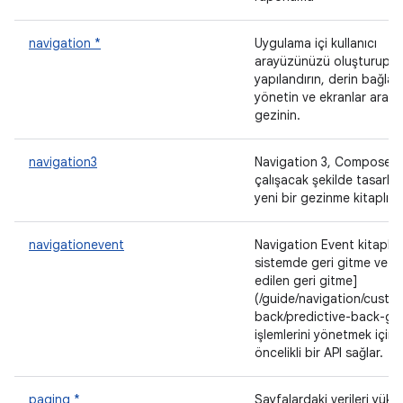
navigation *
Uygulama içi kullanıcı
arayüzünüzü oluşturup
yapılandırın, derin bağlant
yönetin ve ekranlar arası
gezinin.
navigation3
Navigation 3, Compose il
çalışacak şekilde tasarla
yeni bir gezinme kitaplığıd
navigationevent
Navigation Event kitaplığı
sistemde geri gitme ve [
edilen geri gitme]
(/guide/navigation/custo
back/predictive-back-ge
işlemlerini yönetmek için
öncelikli bir API sağlar.
paging *
Sayfalardaki verileri yükle