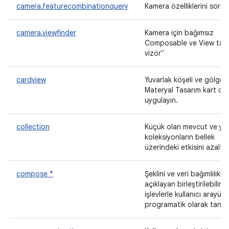
camera.featurecombinationquery
Kamera özelliklerini sorgu
camera.viewfinder
Kamera için bağımsız
Composable ve View taba
vizör"
cardview
Yuvarlak köşeli ve gölge e
Materyal Tasarım kart des
uygulayın.
collection
Küçük olan mevcut ve ye
koleksiyonların bellek
üzerindeki etkisini azaltır.
compose *
Şeklini ve veri bağımlılıklar
açıklayan birleştirilebilir
işlevlerle kullanıcı arayü
programatik olarak tanıml