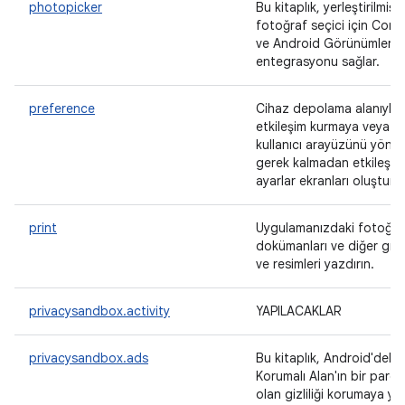
photopicker
Bu kitaplık, yerleştirilmiş
fotoğraf seçici için Com
ve Android Görünümleri
entegrasyonu sağlar.
preference
Cihaz depolama alanıyla
etkileşim kurmaya veya
kullanıcı arayüzünü yöne
gerek kalmadan etkileşiml
ayarlar ekranları oluşturu
print
Uygulamanızdaki fotoğraf
dokümanları ve diğer grafi
ve resimleri yazdırın.
privacysandbox.activity
YAPILACAKLAR
privacysandbox.ads
Bu kitaplık, Android'deki
Korumalı Alan'ın bir parça
olan gizliliği korumaya yö