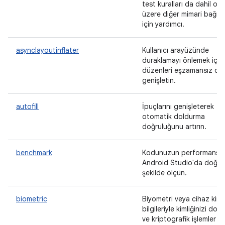
test kuralları da dahil ol
üzere diğer mimari bağımlı
için yardımcı.
asynclayoutinflater
Kullanıcı arayüzünde
duraklamayı önlemek için
düzenleri eşzamansız ola
genişletin.
autofill
İpuçlarını genişleterek
otomatik doldurma
doğruluğunu artırın.
benchmark
Kodunuzun performansın
Android Studio'da doğru
şekilde ölçün.
biometric
Biyometri veya cihaz kiml
bilgileriyle kimliğinizi doğ
ve kriptografik işlemler