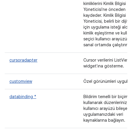
kimliklerini Kimlik Bilgisi
Yöneticisi'ne önceden
kaydeder. Kimlik Bilgisi
Yöneticisi, belirli bir dijital
için uygulama isteği aldığ
kimlik eşleştirme ve kullan
seçici kullanıcı arayüzünü
sanal ortamda çalıştırır.
cursoradapter
Cursor verilerini ListView
widget'ına gösterme.
customview
Özel görünümleri uygulay
databinding *
Bildirim temelli bir biçim
kullanarak düzenlerinizde
kullanıcı arayüzü bileşenle
uygulamanızdaki veri
kaynaklarına bağlayın.