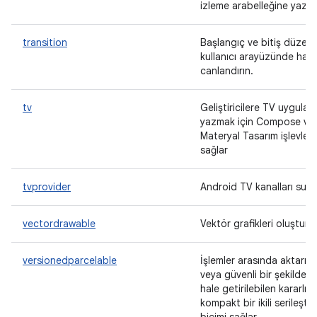
izleme arabelleğine yazın
transition
Başlangıç ve bitiş düzenle
kullanıcı arayüzünde hare
canlandırın.
tv
Geliştiricilere TV uygulam
yazmak için Compose ve
Materyal Tasarım işlevleri
sağlar
tvprovider
Android TV kanalları sunu
vectordrawable
Vektör grafikleri oluşturu
versionedparcelable
İşlemler arasında aktarıla
veya güvenli bir şekilde ka
hale getirilebilen kararlı v
kompakt bir ikili serileşti