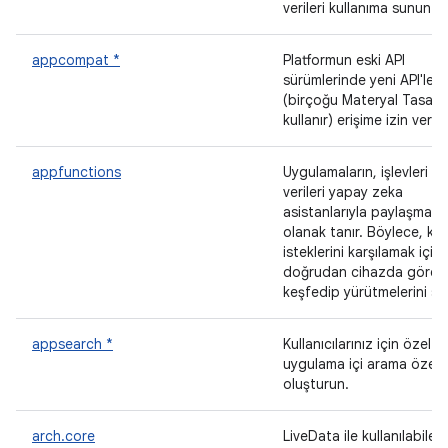
verileri kullanıma sunun.
appcompat *
Platformun eski API
sürümlerinde yeni API'lere
(birçoğu Materyal Tasarı
kullanır) erişime izin verir.
appfunctions
Uygulamaların, işlevleri ve
verileri yapay zeka
asistanlarıyla paylaşması
olanak tanır. Böylece, kull
isteklerini karşılamak için
doğrudan cihazda görevl
keşfedip yürütmelerini sağ
appsearch *
Kullanıcılarınız için özel
uygulama içi arama özellik
oluşturun.
arch.core
LiveData ile kullanılabilen