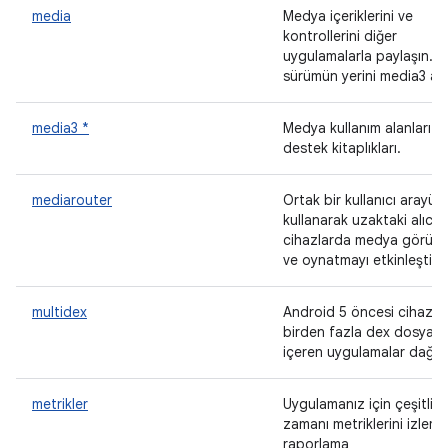
media
Medya içeriklerini ve
kontrollerini diğer
uygulamalarla paylaşın. B
sürümün yerini media3 ald
media3 *
Medya kullanım alanları iç
destek kitaplıkları.
mediarouter
Ortak bir kullanıcı arayüz
kullanarak uzaktaki alıcı
cihazlarda medya görün
ve oynatmayı etkinleştirin
multidex
Android 5 öncesi cihazla
birden fazla dex dosyası
içeren uygulamalar dağıtı
metrikler
Uygulamanız için çeşitli ç
zamanı metriklerini izleme
raporlama