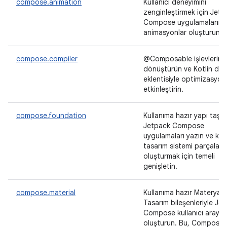
compose.animation
Kullanıcı deneyimini
zenginleştirmek için Jet
Compose uygulamaların
animasyonlar oluşturun.
compose.compiler
@Composable işlevlerini
dönüştürün ve Kotlin derl
eklentisiyle optimizasyonl
etkinleştirin.
compose.foundation
Kullanıma hazır yapı taşlar
Jetpack Compose
uygulamaları yazın ve ken
tasarım sistemi parçaların
oluşturmak için temeli
genişletin.
compose.material
Kullanıma hazır Materyal
Tasarım bileşenleriyle Je
Compose kullanıcı arayüz
oluşturun. Bu, Compose'