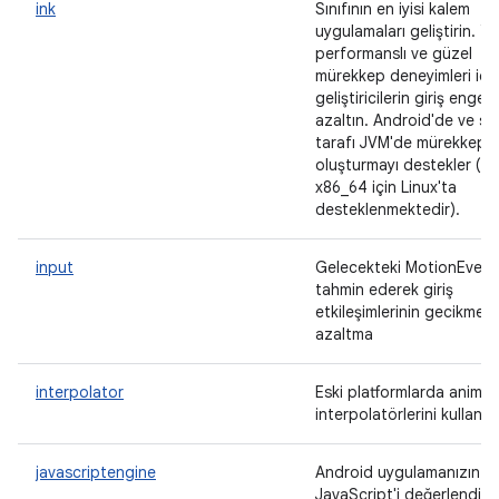
ink
Sınıfının en iyisi kalem
uygulamaları geliştirin. Y
performanslı ve güzel
mürekkep deneyimleri içi
geliştiricilerin giriş engelin
azaltın. Android'de ve s
tarafı JVM'de mürekkep
oluşturmayı destekler (ş
x86_64 için Linux'ta
desteklenmektedir).
input
Gelecekteki MotionEvent'
tahmin ederek giriş
etkileşimlerinin gecikmesi
azaltma
interpolator
Eski platformlarda anima
interpolatörlerini kullanın.
javascriptengine
Android uygulamanızın
JavaScript'i değerlendirm