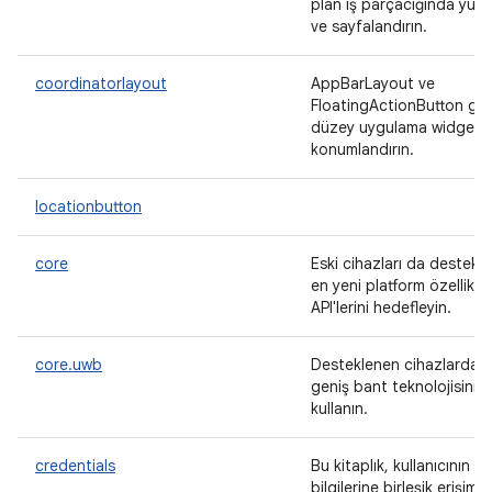
plan iş parçacığında yükl
ve sayfalandırın.
coordinatorlayout
AppBarLayout ve
FloatingActionButton gib
düzey uygulama widget'la
konumlandırın.
locationbutton
core
Eski cihazları da destekl
en yeni platform özellikler
API'lerini hedefleyin.
core.uwb
Desteklenen cihazlarda u
geniş bant teknolojisini
kullanın.
credentials
Bu kitaplık, kullanıcının ki
bilgilerine birleşik erişim s