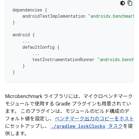
dependencies
{
androidTestImplementation
"androidx.benchmark:
}
android
{
...
defaultConfig
{
...
testInstrumentationRunner
"androidx.benchm
}
}
Microbenchmark ライブラリには、マイクロベンチマーク
モジュールで使用する Gradle プラグインも用意されてい
ます。 このプラグインは、モジュールのビルド構成のデ
フォルト値を設定し、
ベンチマーク出力のコピーをホスト
にセットアップし、
./gradlew lockClocks
タスク
を提
供します。