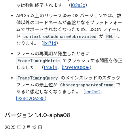
ャは強制終了されます。（
I02a3c
）
API 35 以上のリリース済み OS バージョンでは、数
値以外のコードネームが基盤となるプラットフォー
ムでサポートされなくなったため、JSON フィール
ド
context.osCodenameAbbreviated
が
REL
に
なります。（
Ib17fd
）
フレームの再同期が発生したときに
FrameTimingMetric
でクラッシュする問題を修正
しました。（
I7c6f4
、
b/394610806
）
FrameTimingQuery
のメインスレッドのスタック
フレームの最上位が
Choreographer#doFrame
で
あると想定しなくなりました。（
Iee0e0
、
b/340206285
）
バージョン 1
.
4
.
0-alpha08
2025 年 2 月 12 日