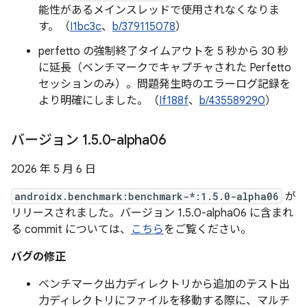
能性があるメインスレッドで使用されなくなりま
す。（
I1bc3c
、
b/379115078
）
perfetto の強制終了タイムアウトを 5 秒から 30 秒
に延長（ベンチマークでキャプチャされた Perfetto
セッションのみ）。問題発生時のエラーログ記録を
より明確にしました。（
If188f
、
b/435589290
）
バージョン 1
.
5
.
0-alpha06
2026 年 5 月 6 日
androidx.benchmark:benchmark-*:1.5.0-alpha06
が
リリースされました。バージョン 1.5.0-alpha06 に含まれ
る commit については、
こちら
をご覧ください。
バグの修正
ベンチマーク出力ディレクトリから追加のテスト出
力ディレクトリにファイルを移動する際に、マルチ