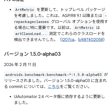
ArtMetric
を更新して、トップレベル パッケージ
を考慮しました。これは、AGP/R8 9.1 以降または
-
repackageclasses
グローバル オプションを使用す
る場合に特に重要です。以前は、
ArtMetric
は
artClassLoad...
測定でこれらのクラスロードを
検出できませんでした。（
I207ca
、
b/487402058
）
バージョン 1
.
5
.
0-alpha03
2026 年 2 月 11 日
androidx.benchmark:benchmark-*:1.5.0-alpha03
が
リリースされました。バージョン 1.5.0-alpha03 に含まれ
る commit については、
こちら
をご覧ください。
UiAutomator 2.4 ベータ版に依存するように更新し
ました。