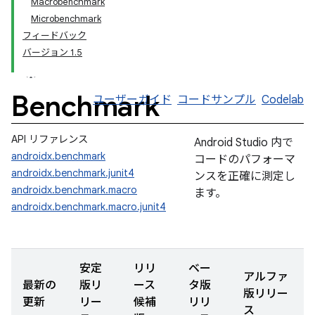
Macrobenchmark
Microbenchmark
フィードバック
バージョン 1.5
Benchmark
ユーザーガイド
コードサンプル
Codelab
API リファレンス
Android Studio 内で
androidx.benchmark
コードのパフォーマ
androidx.benchmark.junit4
ンスを正確に測定し
androidx.benchmark.macro
ます。
androidx.benchmark.macro.junit4
安定
リリ
ベー
アルファ
最新の
版リ
ース
タ版
版リリー
更新
リー
候補
リリ
ス