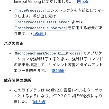
timeoutMs long に変更しました。（
I9fbb5
）
TraceProcessor
コンストラクタを内部としてマー
クします。呼び出し元は
TraceProcessor.startServer
または
TraceProcessor.runServer
を使用する必要があ
ります。（
Ia8c5b
）
バグの修正
MacrobenchmarkScope.killProcess
でアプリケ
ーションを強制終了するときは、強制終了コマンド
の結果を検証して、サイレント障害とタイムアウト
エラーを防ぎます。（
I84555
）
依存関係の更新
このライブラリは Kotlin 2.0 言語レベルをターゲッ
トとするようになり、KGP 2.0.0 以降が必要になり
ました。（
Idb6b5
）