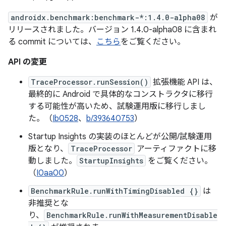
androidx.benchmark:benchmark-*:1.4.0-alpha08
が
リリースされました。バージョン 1.4.0-alpha08 に含まれ
る commit については、
こちら
をご覧ください。
API の変更
TraceProcessor.runSession()
拡張機能 API は、
最終的に Android で具体的なコンストラクタに移行
する可能性が高いため、試験運用版に移行しまし
た。（
Ib0528
、
b/393640753
）
Startup Insights の実装のほとんどが公開/試験運用
版となり、
TraceProcessor
アーティファクトに移
動しました。
StartupInsights
をご覧ください。
（
I0aa00
）
BenchmarkRule.runWithTimingDisabled {}
は
非推奨とな
り、
BenchmarkRule.runWithMeasurementDisable