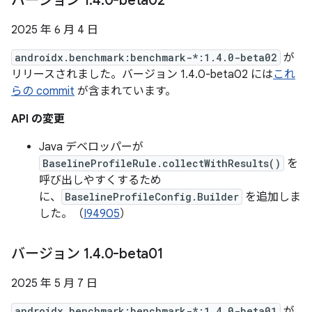
バージョン 1
.
4
.
0-beta02
2025 年 6 月 4 日
androidx.benchmark:benchmark-*:1.4.0-beta02
が
リリースされました。バージョン 1.4.0-beta02 には
これ
らの commit
が含まれています。
API の変更
Java デベロッパーが
BaselineProfileRule.collectWithResults()
を
呼び出しやすくするため
に、
BaselineProfileConfig.Builder
を追加しま
した。（
I94905
）
バージョン 1
.
4
.
0-beta01
2025 年 5 月 7 日
androidx.benchmark:benchmark-*:1.4.0-beta01
が