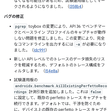
なくなる可能性があるため、試験運用版としてマー
クされるようになりました。（
I358b4
）
バグの修正
pgrep
toybox の変更により、API 36 でベンチマー
クとベースライン プロファイルのキャプチャが動作
しない問題を修正しました。この変更により、完全
なコマンドラインを出力するには
-a
が必要になり
ました。（
Idc991
）
新しい API レベルでのトレースのデータ損失のリス
クを軽減するため、デフォルトのトレース構成をフ
ィルタします。（
I54e8a
）
試験運用版の
androidx.benchmark.killExistingPerfettoReco
rdings
計測引数を追加しました。これは
false
に設定して、既存の perfetto トレース キャプチャを
続行できます。デフォルトでは、干渉を防ぐため
に、デバイス上の既存の perfetto トレース キャプチ