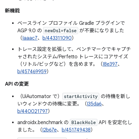
新機能
ベースライン プロファイル Gradle プラグインで
AGP 9.0 の
newDsl=false
が不要になりました
（
Iaaac7
、
b/443311090
）
トレース設定を拡張して、ベンチマークでキャプチ
ャされたシステム/Perfetto トレースにコアサイズ
（リトル/ビッグなど）を含めます。（
I8e397
、
b/457469959
）
API の変更
（UiAutomator で）
startActivity
の待機を新し
いウィンドウの待機に変更。（
I35da6
、
b/440021797
）
androidx.benchmark の
BlackHole
API を安定化し
ました。（
I2b67e
、
b/451749438
）