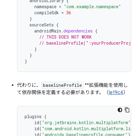
androidLibrary
{
namespace
=
"com.example.namespace"
compileSdk
=
36
}
sourceSets
{
androidMain
.
dependencies
{
// THIS DOES NOT WORK
// baselineProfile(":yourProducerProje
}
}
}
代わりに、
baselineProfile
**拡張機能を使用し
て依存関係を定義する必要があります。（
Ie19c4
）
plugins
{
id
(
"org.jetbrains.kotlin.multiplatform"
)
id
(
"com.android.kotlin.multiplatform.libr
id
(
"androidx.baselineprofile.consumer"
)