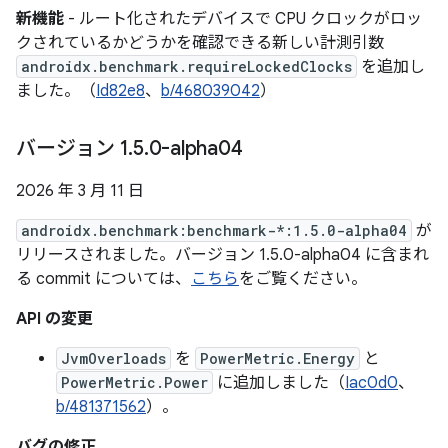
新機能
- ルート化されたデバイスで CPU クロックがロッ
クされているかどうかを確認できる新しい計測引数
androidx.benchmark.requireLockedClocks
を追加し
ました。（
Id82e8
、
b/468039042
）
バージョン 1
.
5
.
0-alpha04
2026 年 3 月 11 日
androidx.benchmark:benchmark-*:1.5.0-alpha04
が
リリースされました。バージョン 1.5.0-alpha04 に含まれ
る commit については、
こちら
をご覧ください。
API の変更
JvmOverloads
を
PowerMetric.Energy
と
PowerMetric.Power
に追加しました（
Iac0d0
、
b/481371562
）。
バグの修正