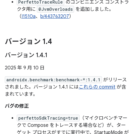
PerfettoTraceRule
のコンビニエンス コンストラ
クタ用に
@JvmOverloads
を追加しました。
（
I1510a
、
b/443763207
）
バージョン 1
.
4
バージョン 1
.
4
.
1
2025 年 9 月 10 日
androidx.benchmark:benchmark-*:1.4.1
がリリース
されました。バージョン 1.4.1 には
これらの commit
が含
まれています。
バグの修正
perfettoSdkTracing=true
（マイクロベンチマー
クで Compose をトレースする場合など）が、ター
ゲット プロセスがすでに実行中で、StartupMode が