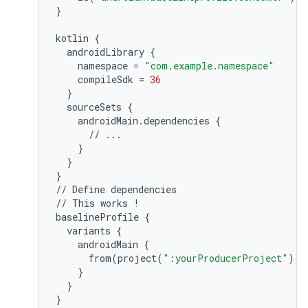
}
kotlin
{
androidLibrary
{
namespace
=
"com.example.namespace"
compileSdk
=
36
}
sourceSets
{
androidMain
.
dependencies
{
//
...
}
}
}
//
Define
dependencies
//
This
works
!
baselineProfile
{
variants
{
androidMain
{
from
(
project
(
":yourProducerProject"
))
}
}
}