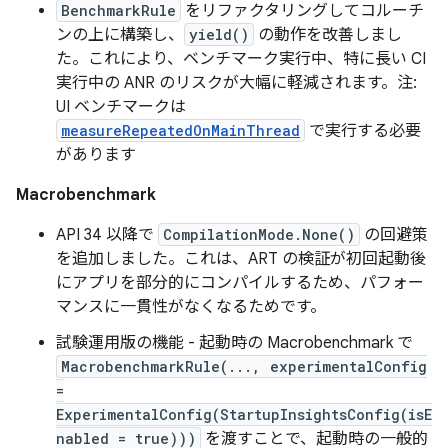
BenchmarkRule
をリファクタリングしてコルーチ
ンの上に構築し、
yield()
の動作を改善しまし
た。これにより、ベンチマーク実行中、特に長い CI
実行中の ANR のリスクが大幅に軽減されます。注:
UI ベンチマークは
measureRepeatedOnMainThread
で実行する必要
があります
Macrobenchmark
API 34 以降で
CompilationMode.None()
の回避策
を追加しました。これは、ART の検証が初回起動後
にアプリを部分的にコンパイルするため、パフォー
マンスに一貫性がなくなるためです。
試験運用版の機能 - 起動時の Macrobenchmark で
MacrobenchmarkRule(..., experimentalConfig
=
ExperimentalConfig(StartupInsightsConfig(isE
nabled = true)))
を渡すことで、起動時の一般的