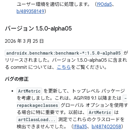
ユーザー環境を適切に処理します。（
I90da5
、
b/489358149
）
バージョン 1
.
5
.
0-alpha05
2026 年 3 月 25 日
androidx.benchmark:benchmark-*:1.5.0-alpha05
が
リリースされました。バージョン 1.5.0-alpha05 に含まれ
る commit については、
こちら
をご覧ください。
バグの修正
ArtMetric
を更新して、トップレベル パッケージ
を考慮しました。これは、AGP/R8 9.1 以降または
-
repackageclasses
グローバル オプションを使用す
る場合に特に重要です。以前は、
ArtMetric
は
artClassLoad...
測定でこれらのクラスロードを
検出できませんでした。（
If8a35
、
b/487402058
）