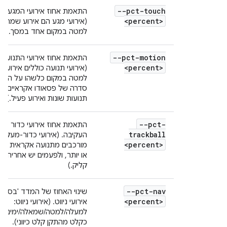
--pct-touch
התאמת אחוז אירועי המגע.
<percent>
(אירועי מגע הם אירוע שמתר
למטה במקום אחד במסך.)
--pct-motion
התאמת אחוז אירועי התנועה.
<percent>
(אירועי תנועה כוללים אירוע
למטה במקום כלשהו על המס
סדרה של פסאודו אקראיים
תנועות שונות ואירוע פעיל.)
--pct-
התאמת אחוז אירועי כדור
trackball
העקיבה. (אירועי כדור-מעקב
<percent>
מורכבים מתנועה אקראית אח
או יותר, ולפעמים יש אחריהן
קליק.)
--pct-nav
שינוי האחוז של המדד 'בסיסי'
<percent>
אירועי ניווט. (אירועי ניווט:
למעלה/למטה/שמאלה/ימינה,
כקלט מהתקן קלט כיווני).