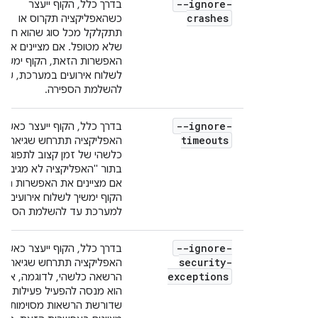
--ignore-
בדרך כלל, הקוף ייעצר
crashes
כשהאפליקציה תקרוס או
תתקלקל מכל סוג שהוא חריג
שלא מטופל. אם מציינים את
האפשרות הזאת, הקוף ימשיך
לשלוח אירועים במערכת, עד
להשלמת הספירה.
--ignore-
בדרך כלל, הקוף ייעצר כאשר
timeouts
האפליקציה תתרחש שגיאה
כלשהי של זמן קצוב לתפוגה,
בתור "האפליקציה לא מגיבה"
אם מציינים את האפשרות הזו,
הקוף ימשיך לשלוח אירועים
למערכת עד להשלמת הספירה
--ignore-
בדרך כלל, הקוף ייעצר כאשר
security-
האפליקציה תתרחש שגיאת
exceptions
הרשאה כלשהי, לדוגמה, אם
הוא מנסה להפעיל פעילות
שדורשת הרשאות מסוימות. א