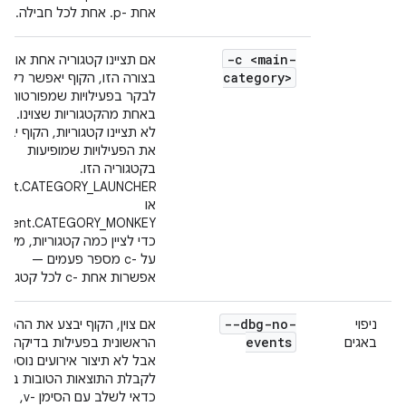
אחת -p. אחת לכל חבילה.
-c <main-
אם תציינו קטגוריה אחת או יות
category>
בצורה הזו, הקוף יאפשר
רק
כד
לבקר בפעילויות שמפורטות
באחת מהקטגוריות שצוינו. אם
לא תציינו קטגוריות, הקוף יבח
את הפעילויות שמופיעות
בקטגוריה הזו.
tent.CATEGORY_LAUNCHER
או
Intent.CATEGORY_MONKEY
כדי לציין כמה קטגוריות, מקיש
על -c מספר פעמים —
אפשרות אחת -c לכל קטגוריה.
--dbg-no-
ניפוי
אם צוין, הקוף יבצע את ההפע
events
באגים
הראשונית בפעילות בדיקה,
אבל לא תיצור אירועים נוספים
לקבלת התוצאות הטובות ביות
כדאי לשלב עם הסימן -v,