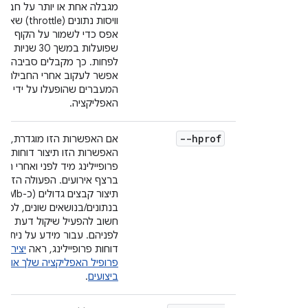
מגבלה אחת או יותר על חביל
וויסות נתונים (throttle) שאינו
אפס כדי לשמור על הקוף
שפועלות במשך 30 שניות
לפחות. כך מקבלים סביבה ש
אפשר לעקוב אחרי החבילה
המעברים שהופעלו על ידי
האפליקציה.
--hprof
אם האפשרות הזו מוגדרת,
האפשרות הזו תיצור דוחות
פרופיילינג מיד לפני ואחרי הקו
ברצף אירועים. הפעולה הזו
תיצור קבצים גדולים (כ-5Mb)
בנתונים/בנושאים שונים, לכן
חשוב להפעיל שיקול דעת
לפניהם. עבור מידע על ניתוח
דוחות פרופיילינג, ראה
יצירת
פרופיל האפליקציה שלך או ש
ביצועים
.