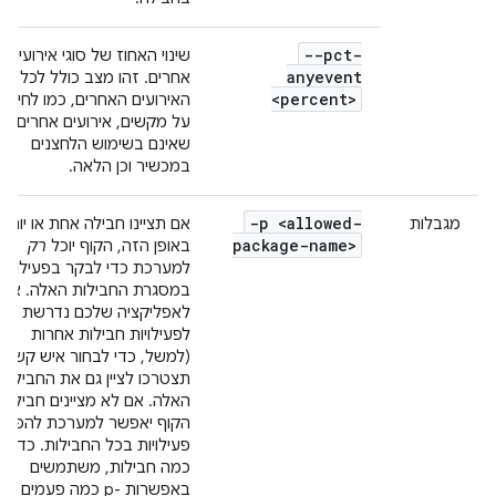
--pct-
שינוי האחוז של סוגי אירועים
anyevent
אחרים. זהו מצב כולל לכל סוג
<percent>
האירועים האחרים, כמו לחיצות
על מקשים, אירועים אחרים
שאינם בשימוש הלחצנים
במכשיר וכן הלאה.
-p <allowed-
מגבלות
אם תציינו חבילה אחת או יותר
package-name>
באופן הזה, הקוף יוכל
רק
למערכת כדי לבקר בפעילויות
במסגרת החבילות האלה. אם
לאפליקציה שלכם נדרשת גיש
לפעילויות חבילות אחרות
(למשל, כדי לבחור איש קשר)
תצטרכו לציין גם את החבילות
האלה. אם לא מציינים חבילות,
הקוף יאפשר למערכת להפעיל
פעילויות בכל החבילות. כדי לצי
כמה חבילות, משתמשים
באפשרות -p כמה פעמים –