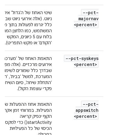
--pct-
שינוי האחוז של ה'גדול' אירועי
majornav
ניווט. (אלה אירועי ניווט שבדרך
<percent>
כלל יגרמו לפעולות בתוך ממ
המשתמש, כמו הלחצן המרכזי
בלוח עם 5 כיוונים, המקש
'הקודם' או מקש התפריט).
--pct-syskeys
התאמת האחוז של 'מערכת'
<percent>
אירועים מרכזיים. (אלה מפתח
שבדרך כלל שמורים לשימוש
המערכת, למשל 'בבית', 'חזרה
'התחלת שיחה', סיום השיחה א
פקדי עוצמת הקול).
--pct-
התאמת אחוז ההפעלות של
appswitch
הפעילות. במרווחי זמן אקראיי
<percent>
הקוף ינפיק קריאה
startActivity() כדי למקסם
הכיסוי של כל הפעילויות
בחבילה.