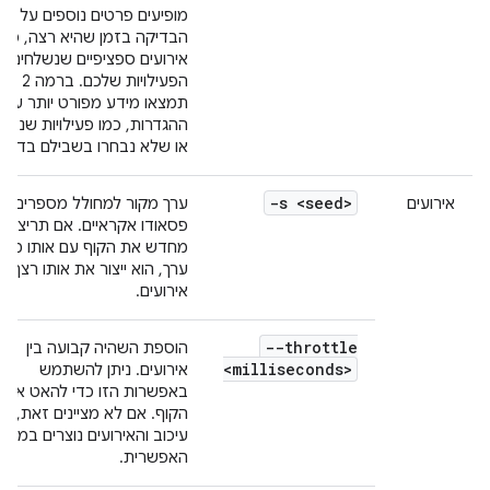
מופיעים פרטים נוספים על
הבדיקה בזמן שהיא רצה, כמו
אירועים ספציפיים שנשלחים א
הפעילויות שלכם. ברמה 2
תמצאו מידע מפורט יותר על
ההגדרות, כמו פעילויות שנבחר
או שלא נבחרו בשבילם בדיקה
-s <seed>
אירועים
ערך מקור למחולל מספרים
פסאודו אקראיים. אם תריצו
מחדש את הקוף עם אותו מקו
ערך, הוא ייצור את אותו רצף 
אירועים.
--throttle
הוספת השהיה קבועה בין
<milliseconds>
אירועים. ניתן להשתמש
באפשרות הזו כדי להאט את
הקוף. אם לא מציינים זאת, אין
עיכוב והאירועים נוצרים במהיר
האפשרית.