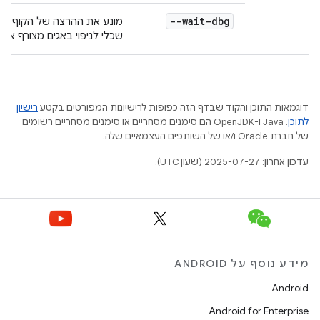
--wait-dbg
מונע את ההרצה של הקוף עד
שכלי לניפוי באגים מצורף אליו.
דוגמאות התוכן והקוד שבדף הזה כפופות לרישיונות המפורטים בקטע
רישיון
לתוכן
.‏ Java ו-OpenJDK הם סימנים מסחריים או סימנים מסחריים רשומים
של חברת Oracle ו/או של השותפים העצמאיים שלה.
עדכון אחרון: 2025-07-27 (שעון UTC).
מידע נוסף על ANDROID
Android
Android for Enterprise