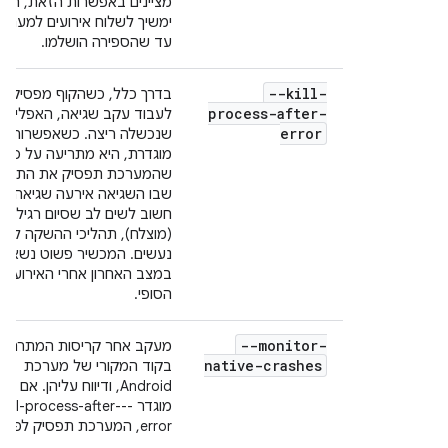
מציינים באפשרות הזאת, הקו
ימשיך לשלוח אירועים למערכ
עד שהספירה הושלמו.
--kill-
בדרך כלל, כשהקוף מפסיק
process-after-
לעבוד עקב שגיאה, האפליקצי
error
שנכשלה ריצה. כשאפשרות זו
מוגדרת, היא מתריעה על כך
שהמערכת תפסיק את התהלי
שבו השגיאה אירעה שגיאה.
חשוב לשים לב שסיום רגיל
(מוצלח), תהליכי ההשקה לא
נעשים. המכשיר פשוט נשאר
במצב האחרון אחרי האירוע
הסופי.
--monitor-
מעקב אחר קריסות המתרחשו
native-crashes
בקוד המקורי של מערכת
Android, ודיווח עליהן. אם
מוגדר --kill-process-after-
error, המערכת תפסיק לפעול.