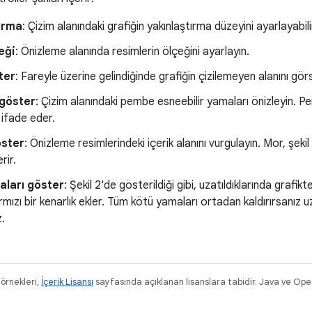
ırma
: Çizim alanındaki grafiğin yakınlaştırma düzeyini ayarlayabilir
eği
: Önizleme alanında resimlerin ölçeğini ayarlayın.
ter
: Fareyle üzerine gelindiğinde grafiğin çizilemeyen alanını görs
 göster
: Çizim alanındaki pembe esneebilir yamaları önizleyin. Pem
 ifade eder.
öster
: Önizleme resimlerindeki içerik alanını vurgulayın. Mor, şekil 
rir.
aları göster
: Şekil 2'de gösterildiği gibi, uzatıldıklarında grafi
rmızı bir kenarlık ekler. Tüm kötü yamaları ortadan kaldırırsanız u
.
 örnekleri,
İçerik Lisansı
sayfasında açıklanan lisanslara tabidir. Java ve OpenJ