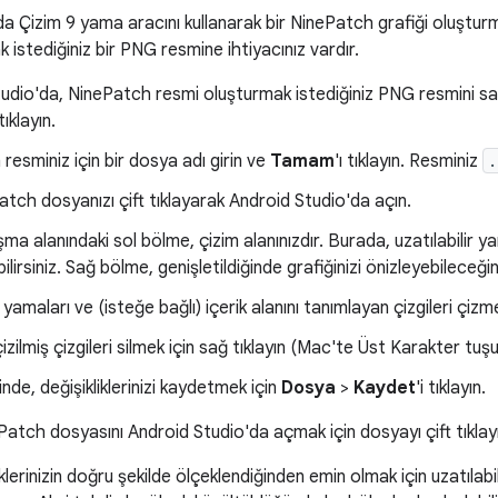
a Çizim 9 yama aracını kullanarak bir NinePatch grafiği oluşturm
 istediğiniz bir PNG resmine ihtiyacınız vardır.
udio'da, NinePatch resmi oluşturmak istediğiniz PNG resmini sağ
tıklayın.
resminiz için bir dosya adı girin ve
Tamam
'ı tıklayın. Resminiz
.
atch dosyanızı çift tıklayarak Android Studio'da açın.
şma alanındaki sol bölme, çizim alanınızdır. Burada, uzatılabilir yam
lirsiniz. Sağ bölme, genişletildiğinde grafiğinizi önizleyebileceğin
r yamaları ve (isteğe bağlı) içerik alanını tanımlayan çizgileri çizmek 
ilmiş çizgileri silmek için sağ tıklayın (Mac'te Üst Karakter tuşun
iğinde, değişikliklerinizi kaydetmek için
Dosya
>
Kaydet
'i tıklayın.
atch dosyasını Android Studio'da açmak için dosyayı çift tıklayı
lerinizin doğru şekilde ölçeklendiğinden emin olmak için uzatılabi