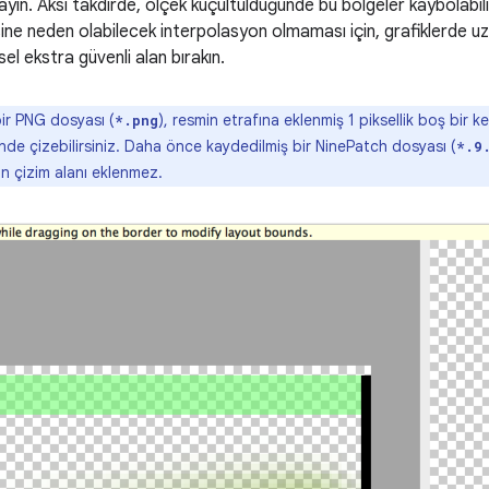
yın. Aksi takdirde, ölçek küçültüldüğünde bu bölgeler kaybolabilir
ne neden olabilecek interpolasyon olmaması için, grafiklerde uza
el ekstra güvenli alan bırakın.
ir PNG dosyası (
), resmin etrafına eklenmiş 1 piksellik boş bir ken
*.png
çinde çizebilirsiniz. Daha önce kaydedilmiş bir NinePatch dosyası (
*.9
n çizim alanı eklenmez.