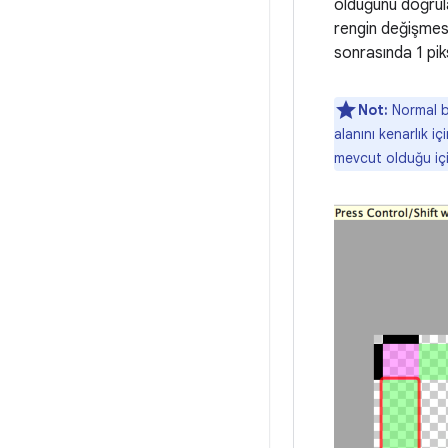
olduğunu doğrula
rengin değişmesi
sonrasında 1 piks
Not:
Normal b
alanını kenarlık i
mevcut olduğu içi