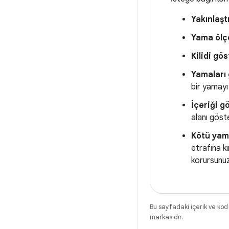
Yakınlaşt
Yama ölç
Kilidi gös
Yamaları
bir yamayı
İçeriği g
alanı göste
Kötü yam
etrafına kı
korursunuz
Bu sayfadaki içerik ve kod
markasıdır.