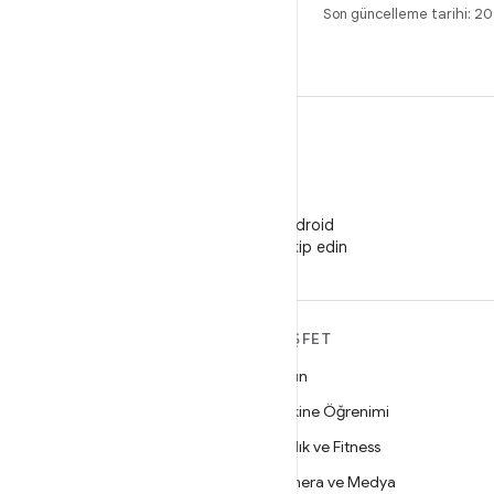
Son güncelleme tarihi: 
WeChat
WeChat'te Android
Developers'ı takip edin
ANDROID HAKKINDA
KEŞFET
DAHA FAZLA
Oyun
Android
Makine Öğrenimi
İşletmeler için Android
Sağlık ve Fitness
Güvenlik
Kamera ve Medya