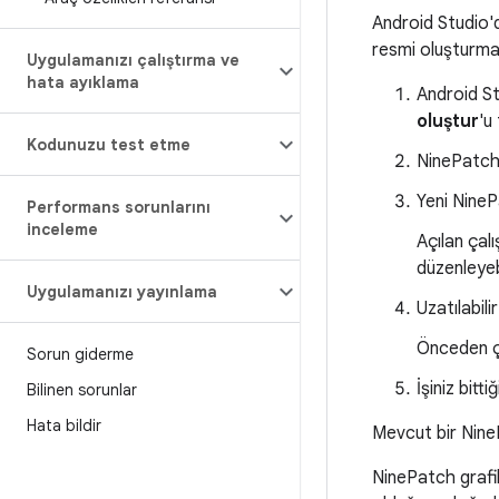
Android Studio'd
resmi oluşturmak
Uygulamanızı çalıştırma ve
hata ayıklama
Android St
oluştur
'u 
Kodunuzu test etme
NinePatch 
Yeni NineP
Performans sorunlarını
inceleme
Açılan çalı
düzenleyebi
Uygulamanızı yayınlama
Uzatılabili
Önceden çiz
Sorun giderme
İşiniz bitt
Bilinen sorunlar
Hata bildir
Mevcut bir NineP
NinePatch grafik