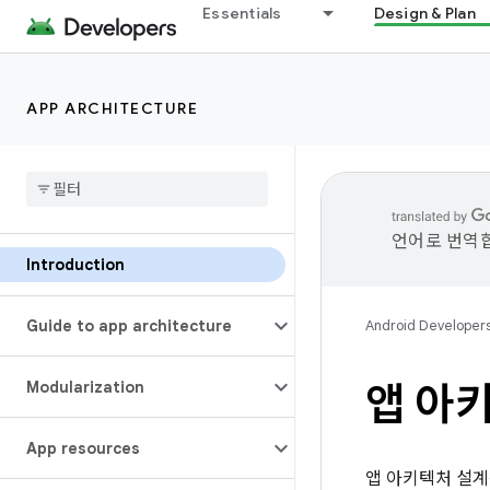
Essentials
Design & Plan
APP ARCHITECTURE
언어로 번역합
Introduction
Guide to app architecture
Android Developer
Modularization
앱 아
App resources
앱 아키텍처 설계