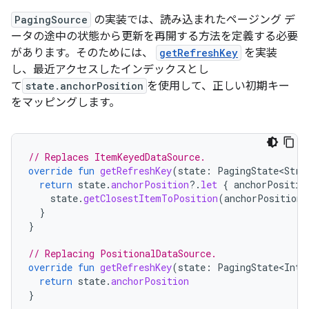
PagingSource
の実装では、読み込まれたページング デ
ータの途中の状態から更新を再開する方法を定義する必要
があります。そのためには、
getRefreshKey
を実装
し、最近アクセスしたインデックスとし
て
state.anchorPosition
を使用して、正しい初期キー
をマッピングします。
// Replaces ItemKeyedDataSource.
override
fun
getRefreshKey
(
state
:
PagingState<Stri
return
state
.
anchorPosition
?.
let
{
anchorPositio
state
.
getClosestItemToPosition
(
anchorPosition
)
}
}
// Replacing PositionalDataSource.
override
fun
getRefreshKey
(
state
:
PagingState<Int
,
return
state
.
anchorPosition
}