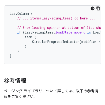
LazyColumn
{
// ... items(lazyPagingItems) go here ...
// Show loading spinner at bottom of list when
if
(
lazyPagingItems
.
loadState
.
append
is
LoadSt
item
{
CircularProgressIndicator
(
modifier
=
M
}
}
}
参考情報
ページング ライブラリについて詳しくは、以下の参考情
報をご覧ください。