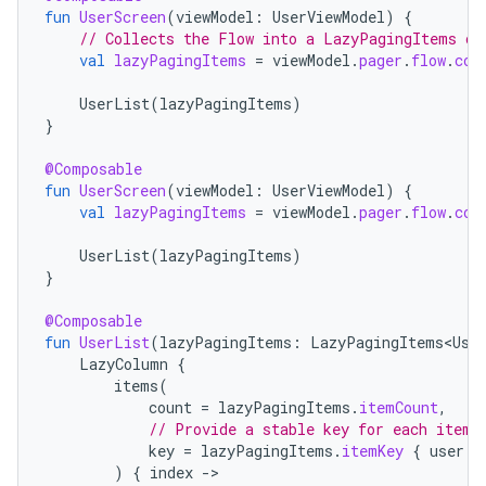
fun
UserScreen
(
viewModel
:
UserViewModel
)
{
// Collects the Flow into a LazyPagingItems ob
val
lazyPagingItems
=
viewModel
.
pager
.
flow
.
col
UserList
(
lazyPagingItems
)
}
@Composable
fun
UserScreen
(
viewModel
:
UserViewModel
)
{
val
lazyPagingItems
=
viewModel
.
pager
.
flow
.
col
UserList
(
lazyPagingItems
)
}
@Composable
fun
UserList
(
lazyPagingItems
:
LazyPagingItems<Use
LazyColumn
{
items
(
count
=
lazyPagingItems
.
itemCount
,
// Provide a stable key for each item,
key
=
lazyPagingItems
.
itemKey
{
user
-
)
{
index
-