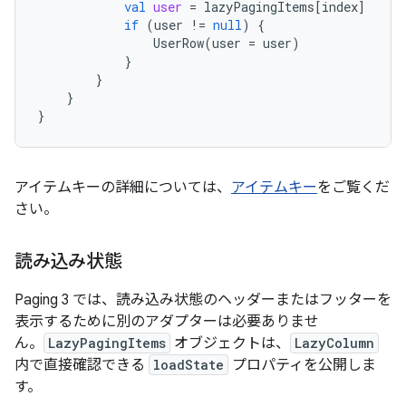
val
user
=
lazyPagingItems
[
index
]
if
(
user
!=
null
)
{
UserRow
(
user
=
user
)
}
}
}
}
アイテムキーの詳細については、
アイテムキー
をご覧くだ
さい。
読み込み状態
Paging 3 では、読み込み状態のヘッダーまたはフッターを
表示するために別のアダプターは必要ありませ
ん。
LazyPagingItems
オブジェクトは、
LazyColumn
内で直接確認できる
loadState
プロパティを公開しま
す。