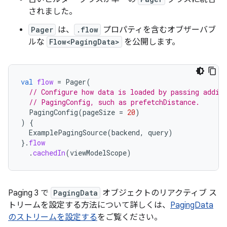
されました。
Pager
は、
.flow
プロパティを含むオブザーバブ
ルな
Flow<PagingData>
を公開します。
val
flow
=
Pager
(
// Configure how data is loaded by passing addit
// PagingConfig, such as prefetchDistance.
PagingConfig
(
pageSize
=
20
)
)
{
ExamplePagingSource
(
backend
,
query
)
}.
flow
.
cachedIn
(
viewModelScope
)
Paging 3 で
PagingData
オブジェクトのリアクティブ ス
トリームを設定する方法について詳しくは、
PagingData
のストリームを設定する
をご覧ください。