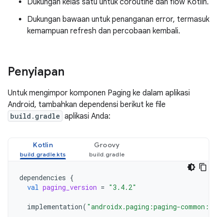
Dukungan kelas satu untuk coroutine dan flow Kotlin.
Dukungan bawaan untuk penanganan error, termasuk
kemampuan refresh dan percobaan kembali.
Penyiapan
Untuk mengimpor komponen Paging ke dalam aplikasi
Android, tambahkan dependensi berikut ke file
build.gradle
aplikasi Anda:
Kotlin
Groovy
dependencies
{
val
paging_version
=
"3.4.2"
implementation
(
"androidx.paging:paging-common:
$
p