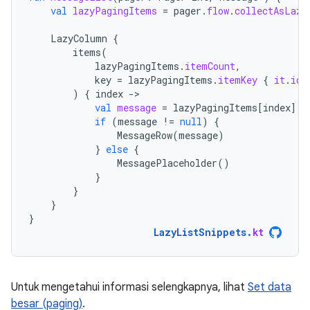
val
lazyPagingItems
=
pager
.
flow
.
collectAsLazy
LazyColumn
{
items
(
lazyPagingItems
.
itemCount
,
key
=
lazyPagingItems
.
itemKey
{
it
.
id
)
{
index
-
val
message
=
lazyPagingItems
[
index
]
if
(
message
!=
null
)
{
MessageRow
(
message
)
}
else
{
MessagePlaceholder
()
}
}
}
}
LazyListSnippets
.
kt
Untuk mengetahui informasi selengkapnya, lihat
Set data
besar (paging)
.