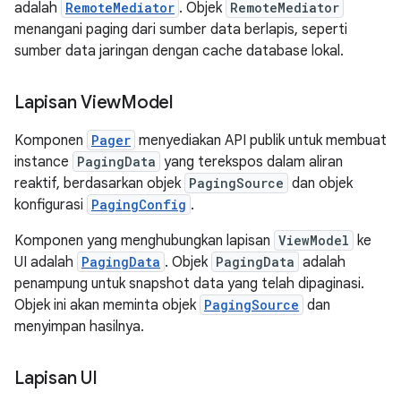
adalah
RemoteMediator
. Objek
RemoteMediator
menangani paging dari sumber data berlapis, seperti
sumber data jaringan dengan cache database lokal.
Lapisan View
Model
Komponen
Pager
menyediakan API publik untuk membuat
instance
PagingData
yang terekspos dalam aliran
reaktif, berdasarkan objek
PagingSource
dan objek
konfigurasi
PagingConfig
.
Komponen yang menghubungkan lapisan
ViewModel
ke
UI adalah
PagingData
. Objek
PagingData
adalah
penampung untuk snapshot data yang telah dipaginasi.
Objek ini akan meminta objek
PagingSource
dan
menyimpan hasilnya.
Lapisan UI