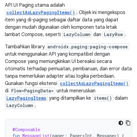
API UI Paging utama adalah
collectAsLazyPagingItems()
. Objek ini mengekspos
item yang di-paging sebagai daftar data yang dapat
dengan mudah digunakan oleh komponen tata letak
lambat Compose, seperti
LazyColumn
dan
LazyRow
.
Tambahkan library
androidx.paging:paging-compose
untuk menggunakan API yang kompatibel dengan
Compose yang memungkinkan UI bereaksi secara
otomatis terhadap pemuatan, pembaruan, dan error data
tanpa memerlukan adapter atau logika perbedaan.
Gunakan fungsi ekstensi
collectAsLazyPagingItems()
di
Flow<PagingData>
untuk meneruskan
LazyPagingItems
yang ditampilkan ke
items()
dalam
LazyColumn
.
@Composable
fun
MessageList
(
pager
:
Pager<Int
,
Message
>
)
{