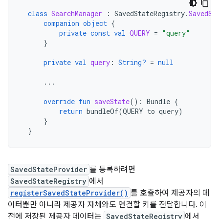
class
SearchManager
:
SavedStateRegistry
.
SavedSt
companion
object
{
private
const
val
QUERY
=
"query"
}
private
val
query
:
String?
=
null
...
override
fun
saveState
():
Bundle
{
return
bundleOf
(
QUERY
to
query
)
}
}
SavedStateProvider
를 등록하려면
SavedStateRegistry
에서
registerSavedStateProvider()
를 호출하여 제공자의 데
이터뿐만 아니라 제공자 자체와도 연결할 키를 전달합니다. 이
전에 저장된 제공자 데이터는
SavedStateRegistry
에서