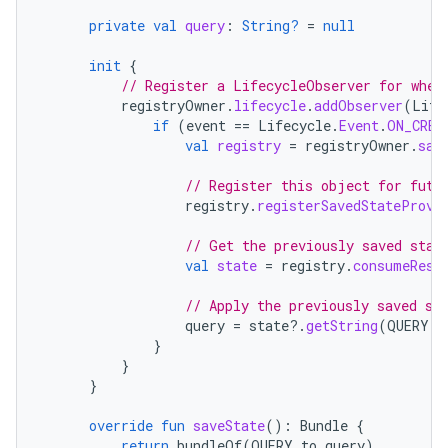
private
val
query
:
String?
=
null
init
{
// Register a LifecycleObserver for when
registryOwner
.
lifecycle
.
addObserver
(
Life
if
(
event
==
Lifecycle
.
Event
.
ON_CREA
val
registry
=
registryOwner
.
sav
// Register this object for futu
registry
.
registerSavedStateProvi
// Get the previously saved stat
val
state
=
registry
.
consumeRest
// Apply the previously saved st
query
=
state
?.
getString
(
QUERY
)
}
}
}
override
fun
saveState
():
Bundle
{
return
bundleOf
(
QUERY
to
query
)