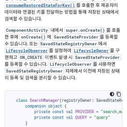
consumeRestoredStateForKey()
를 호출한 후 제공자의
데이터와 연결된 키를 전달하는 방법을 통해 저장된 상태에서
검색할 수 있습니다.
ComponentActivity
내에서
super.onCreate()
를 호출
한 후에
onCreate()
에
SavedStateProvider
를 등록할
수 있습니다. 또는
SavedStateRegistryOwner
에서
LifecycleObserver
를 설정하여
LifecycleOwner
를 구
현하고
ON_CREATE
이벤트 발생 시
SavedStateProvider
를 등록할 수 있습니다.
LifecycleObserver
를 사용하면
SavedStateRegistryOwner
자체에서 이전에 저장된 상태
의 등록 및 검색을 분리할 수 있습니다.
class
SearchManager
(
registryOwner
:
SavedStateReg
companion
object
{
private
const
val
PROVIDER
=
"search_man
private
const
val
QUERY
=
"query"
}