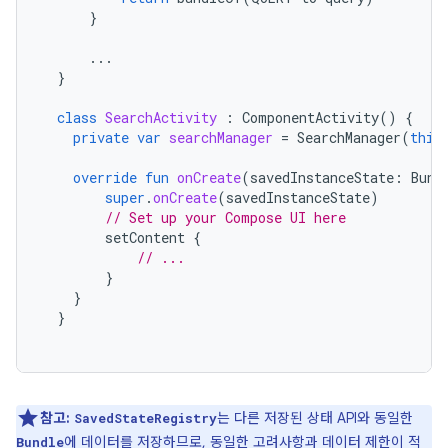
}
...
}
class
SearchActivity
:
ComponentActivity
()
{
private
var
searchManager
=
SearchManager
(
this
override
fun
onCreate
(
savedInstanceState
:
Bund
super
.
onCreate
(
savedInstanceState
)
// Set up your Compose UI here
setContent
{
// ...
}
}
}
참고:
는 다른 저장된 상태 API와 동일한
SavedStateRegistry
에 데이터를 저장하므로, 동일한 고려사항과 데이터 제한이 적
Bundle