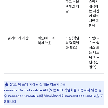
하고 작은
스에서
객체만 해
검색하
당
는 시간
에 의해
서만 제
한됨
읽기/쓰기 시간
빠름(메모리
느림(직렬
느림(디
액세스만)
화/역직렬
스크 액
화 필요)
세스 또
는 네트
워크 트
랜잭션
필요)
참고:
위 표의 저장된 상태는 컴포저블용
API (또는 KTX 직렬화를 사용하지 않는 경
rememberSerializable
우
)와 ViewModel용
을 포
rememberSaveable
SavedStateHandle
함합니다.