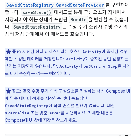
SavedStateRegistry.SavedStateProvider
를 구현해야
합니다.
saveState()
메서드를 통해 구성요소가 자체에서
저장되어야 하는 상태가 포함된
Bundle
을 반환할 수 있습니
다.
SavedStateRegistry
는 수명 주기 소유자 수명 주기의
상태 저장 단계에서 이 메서드를 호출합니다.
중요:
저장된 상태 레지스트리는 호스트
이 중지된 경우
Activity
에만 작성된 데이터를 저장합니다.
가 중지된 동안 발생하는
Activity
쓰기는 저장되지 않습니다. 단,
가
,
을 차례
Activity
onStart
onStop
로 다시 수신하는 경우는 예외입니다.
참고:
맞춤 수명 주기 인식 구성요소를 작성하는 대신 Compose UI
에 맞춤 데이터 객체를 저장하는 것이 목표라면
에 직접 연결할 필요가 없습니다. 대신
SavedStateRegistry
또는 맞춤
를 사용하세요. 자세한 내용은
@Parcelize
Saver
Compose에 UI 상태 저장
을 참고하세요.