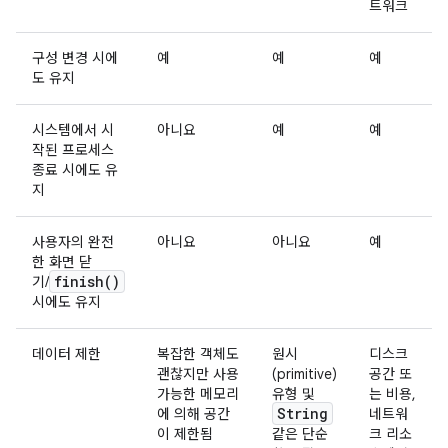
트워크
구성 변경 시에
예
예
예
도 유지
시스템에서 시
아니요
예
예
작된 프로세스
종료 시에도 유
지
사용자의 완전
아니요
아니요
예
한 화면 닫
finish(
)
기/
시에도 유지
데이터 제한
복잡한 객체도
원시
디스크
괜찮지만 사용
(primitive)
공간 또
가능한 메모리
유형 및
는 비용,
String
에 의해 공간
네트워
이 제한됨
같은 단순
크 리소