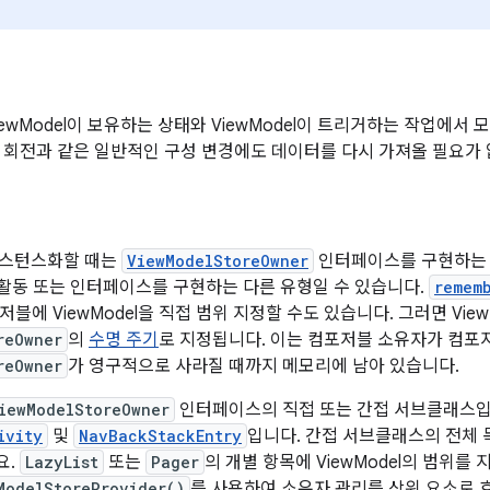
 ViewModel이 보유하는 상태와 ViewModel이 트리거하는 작업에
 회전과 같은 일반적인 구성 변경에도 데이터를 다시 가져올 필요가 
 인스턴스화할 때는
ViewModelStoreOwner
인터페이스를 구현하는 
, 활동 또는 인터페이스를 구현하는 다른 유형일 수 있습니다.
remem
블에 ViewModel을 직접 범위 지정할 수도 있습니다. 그러면 View
reOwner
의
수명 주기
로 지정됩니다. 이는 컴포저블 소유자가 컴포
reOwner
가 영구적으로 사라질 때까지 메모리에 남아 있습니다.
iewModelStoreOwner
인터페이스의 직접 또는 간접 서브클래스입
ivity
및
NavBackStackEntry
입니다. 간접 서브클래스의 전체
요.
LazyList
또는
Pager
의 개별 항목에 ViewModel의 범위를
ModelStoreProvider()
를 사용하여 소유자 관리를 상위 요소로 