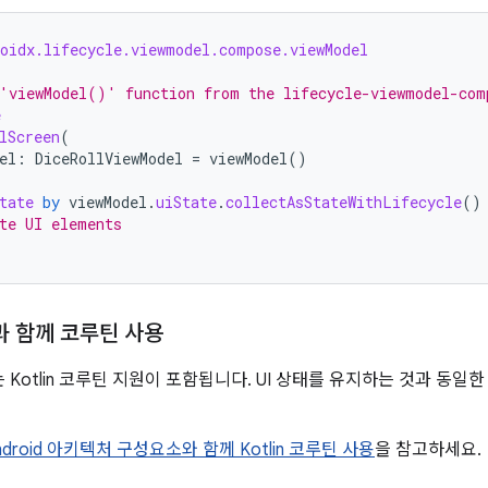
roidx.lifecycle.viewmodel.compose.viewModel
'viewModel()' function from the lifecycle-viewmodel-com
e
lScreen
(
el
:
DiceRollViewModel
=
viewModel
()
tate
by
viewModel
.
uiState
.
collectAsStateWithLifecycle
()
te UI elements
l과 함께 코루틴 사용
 Kotlin 코루틴 지원이 포함됩니다. UI 상태를 유지하는 것과 동
ndroid 아키텍처 구성요소와 함께 Kotlin 코루틴 사용
을 참고하세요.