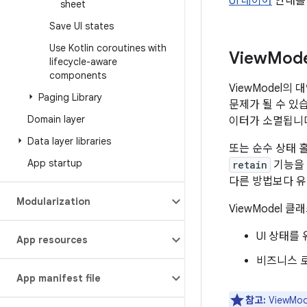
UI 레이어
안내를
sheet
Save UI states
Use Kotlin coroutines with
View
Mod
lifecycle-aware
components
ViewModel
Paging Library
문제가 될 수 있
Domain layer
이터가 소멸됩니다.
Data layer libraries
또는 순수 상태 홀
App startup
retain
기능을 
다른 방법보다 유
Modularization
ViewModel 
UI 상태를
App resources
비즈니스 
App manifest file
참고:
ViewMo