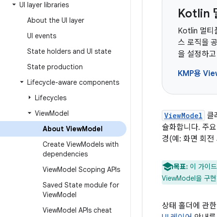
UI layer libraries
Kotl
About the UI layer
Kotlin 
UI events
스 로직을 공
State holders and UI state
을 설정하고
State production
KMP용 Vi
Lifecycle-aware components
Lifecycles
View
Model
ViewModel
클
슐화합니다. 주요
About View
Model
경(예: 화면 회전
Create View
Models with
dependencies
목표:
이 가이드에
View
Model Scoping APIs
ViewModel을 
Saved State module for
View
Model
상태 홀더에 관한
View
Model APIs cheat