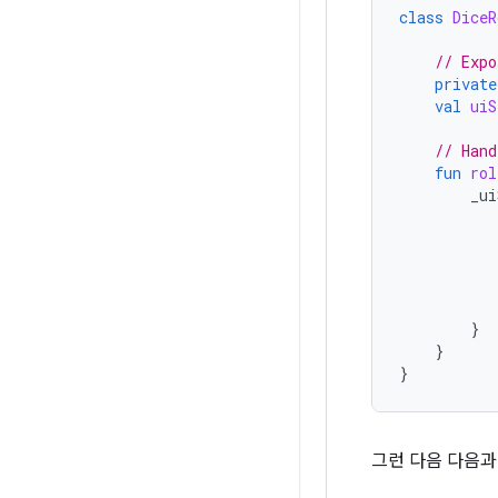
class
DiceR
// Expo
private
val
uiS
// Hand
fun
rol
_ui
}
}
}
그런 다음 다음과 