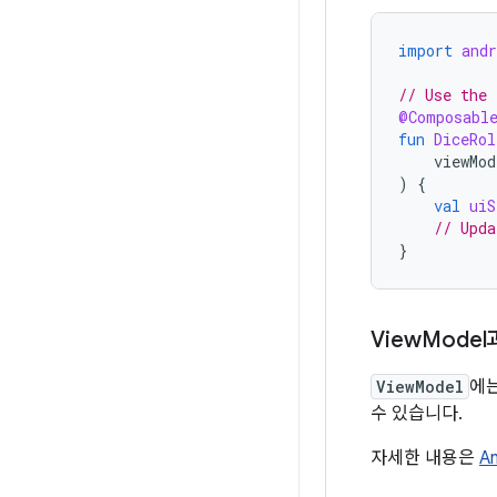
import
and
// Use the 
@Composabl
fun
DiceRol
viewMod
)
{
val
uiS
// Upda
}
View
Mode
ViewModel
에는
수 있습니다.
자세한 내용은
A