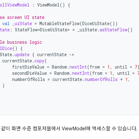
ollViewModel
:
ViewModel
()
{
se screen UI state
val
_uiState
=
MutableStateFlow
(
DiceUiState
())
tate
:
StateFlow<DiceUiState>
=
_uiState
.
asStateFlow
()
le business logic
lDice
()
{
State
.
update
{
currentState
-
currentState
.
copy
(
firstDieValue
=
Random
.
nextInt
(
from
=
1
,
until
=
7
secondDieValue
=
Random
.
nextInt
(
from
=
1
,
until
=
numberOfRolls
=
currentState
.
numberOfRolls
+
1
,
)
같이 화면 수준 컴포저블에서 ViewModel에 액세스할 수 있습니다.