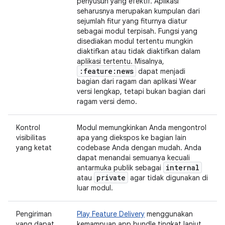
penyusun yang efektif. Aplikasi
seharusnya merupakan kumpulan dari
sejumlah fitur yang fiturnya diatur
sebagai modul terpisah. Fungsi yang
disediakan modul tertentu mungkin
diaktifkan atau tidak diaktifkan dalam
aplikasi tertentu. Misalnya,
:feature:news
dapat menjadi
bagian dari ragam dan aplikasi Wear
versi lengkap, tetapi bukan bagian dari
ragam versi demo.
Kontrol
Modul memungkinkan Anda mengontrol
visibilitas
apa yang diekspos ke bagian lain
yang ketat
codebase Anda dengan mudah. Anda
dapat menandai semuanya kecuali
internal
antarmuka publik sebagai
private
atau
agar tidak digunakan di
luar modul.
Pengiriman
Play Feature Delivery
menggunakan
yang dapat
kemampuan app bundle tingkat lanjut,