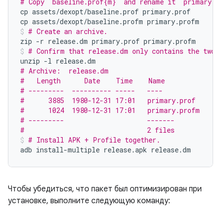
# Copy `baseline.prof{m}` and rename it `primary.p
cp
assets/dexopt/baseline.prof
primary.prof

cp
assets/dexopt/baseline.profm
primary.profm
# Create an archive.
zip
-r
release.dm
primary.prof
primary.profm
# Confirm that release.dm only contains the two 
unzip
-l
# Archive:  release.dm
#   Length      Date    Time    Name
# ---------  ---------- -----   ----
#      3885  1980-12-31 17:01   primary.prof
#      1024  1980-12-31 17:01   primary.profm
# ---------                     -------
#                               2 files
# Install APK + Profile together.
adb
install-multiple
release.apk
release.dm
Чтобы убедиться, что пакет был оптимизирован при
установке, выполните следующую команду: