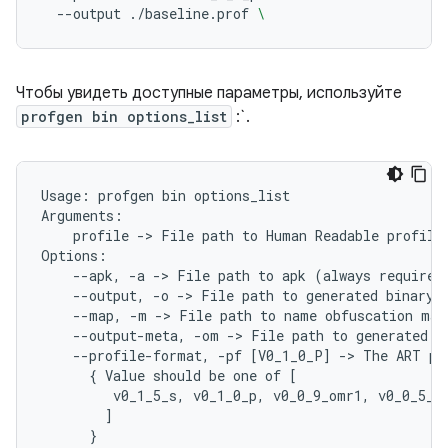
--output
./baseline.prof
\
Чтобы увидеть доступные параметры, используйте
profgen bin options_list
:`.
Usage:
profgen
bin
options_list

profile
->
File
path
to
Human
Readable
profile
--apk,
-a
->
File
path
to
apk
(
always
required
--output,
-o
->
File
path
to
generated
binary
--map,
-m
->
File
path
to
name
obfuscation
map
--output-meta,
-om
->
File
path
to
generated
m
--profile-format,
-pf
[
V0_1_0_P
]
->
The
ART
pr
{
Value
should
be
one
of
[
v0_1_5_s,
v0_1_0_p,
v0_0_9_omr1,
v0_0_5_o
]
}