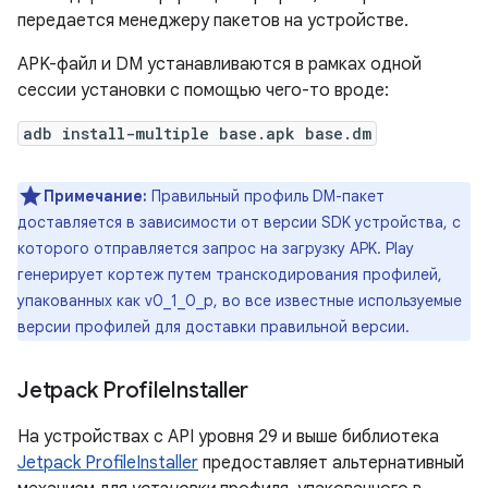
передается менеджеру пакетов на устройстве.
APK-файл и DM устанавливаются в рамках одной
сессии установки с помощью чего-то вроде:
adb install-multiple base.apk base.dm
Примечание:
Правильный профиль DM-пакет
доставляется в зависимости от версии SDK устройства, с
которого отправляется запрос на загрузку APK. Play
генерирует кортеж путем транскодирования профилей,
упакованных как v0_1_0_p, во все известные используемые
версии профилей для доставки правильной версии.
Jetpack Profile
Installer
На устройствах с API уровня 29 и выше библиотека
Jetpack ProfileInstaller
предоставляет альтернативный