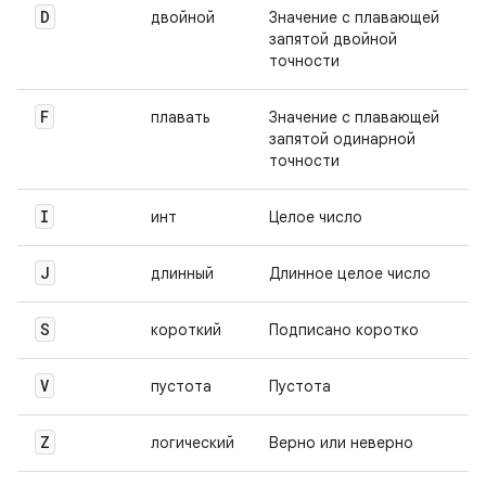
D
двойной
Значение с плавающей
запятой двойной
точности
F
плавать
Значение с плавающей
запятой одинарной
точности
I
инт
Целое число
J
длинный
Длинное целое число
S
короткий
Подписано коротко
V
пустота
Пустота
Z
логический
Верно или неверно