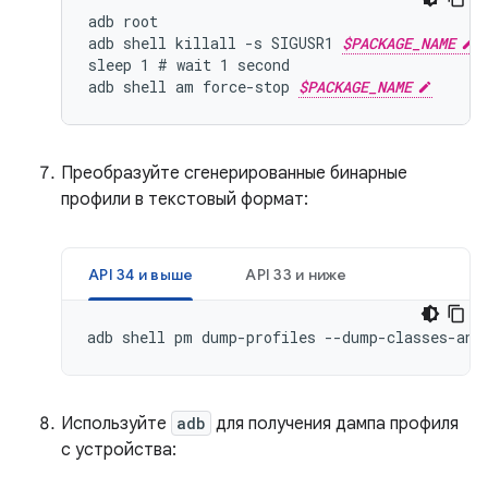
adb root

adb shell killall -s SIGUSR1 
$PACKAGE_NAME
sleep 1 # wait 1 second

adb shell am force-stop 
$PACKAGE_NAME
Преобразуйте сгенерированные бинарные
профили в текстовый формат:
API 34 и выше
API 33 и ниже
adb shell pm dump-profiles --dump-classes-and
Используйте
adb
для получения дампа профиля
с устройства: