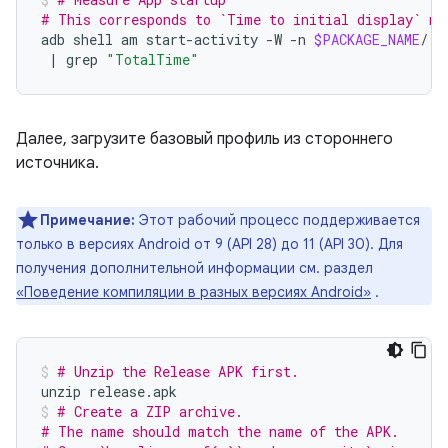
# This corresponds to `Time to initial display` me
adb
shell
am
start-activity
-W
-n
$PACKAGE_NAME
/.E
|
grep
"TotalTime"
Далее, загрузите базовый профиль из стороннего
источника.
Примечание:
Этот рабочий процесс поддерживается
только в версиях Android от 9 (API 28) до 11 (API 30). Для
получения дополнительной информации см. раздел
«Поведение компиляции в разных версиях Android»
.
# Unzip the Release APK first.
unzip
release.apk
# Create a ZIP archive.
# The name should match the name of the APK.