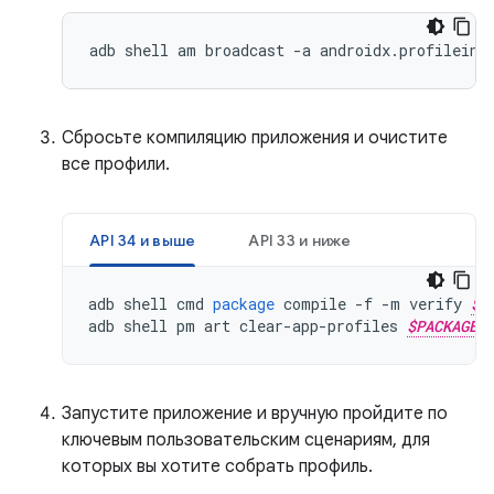
adb shell am broadcast -a androidx.profileins
Сбросьте компиляцию приложения и очистите
все профили.
API 34 и выше
API 33 и ниже
adb
shell
cmd
package
compile
-
f
-
m
verify
$P
adb
shell
pm
art
clear
-
app
-
profiles
$PACKAGE_
Запустите приложение и вручную пройдите по
ключевым пользовательским сценариям, для
которых вы хотите собрать профиль.