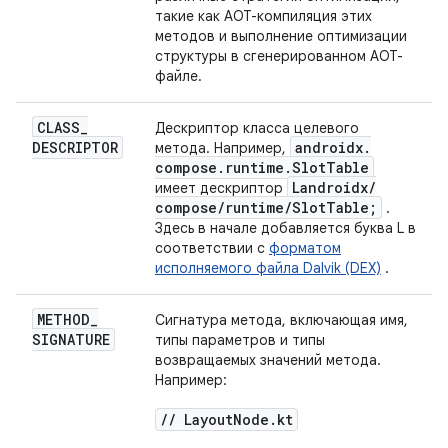
такие как AOT-компиляция этих
методов и выполнение оптимизации
структуры в сгенерированном AOT-
файле.
CLASS
_
Дескриптор класса целевого
DESCRIPTOR
androidx
.
метода. Например,
compose
.
runtime
.
Slot
Table
Landroidx
/
имеет дескриптор
compose
/
runtime
/
Slot
Table;
.
Здесь в начале добавляется буква L в
соответствии с
форматом
исполняемого файла Dalvik (DEX)
.
METHOD
_
Сигнатура метода, включающая имя,
SIGNATURE
типы параметров и типы
возвращаемых значений метода.
Например:
/
/
Layout
Node
.
kt