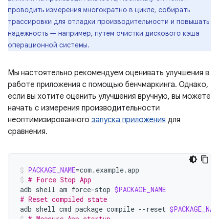
проводить измерения многократно в цикле, собирать
трассировки для отладки производительности и повышать
надежность — например, путем очистки дискового кэша
операционной системы.
Мы настоятельно рекомендуем оценивать улучшения в
работе приложения с помощью бенчмаркинга. Однако,
если вы хотите оценить улучшения вручную, вы можете
начать с измерения производительности
неоптимизированного
запуска приложения
для
сравнения.
PACKAGE_NAME
=
com.example.app
# Force Stop App
adb
shell
am
force-stop
$PACKAGE_NAME
# Reset compiled state
adb
shell
cmd
package
compile
--reset
$PACKAGE_NAM
# Measure App startup