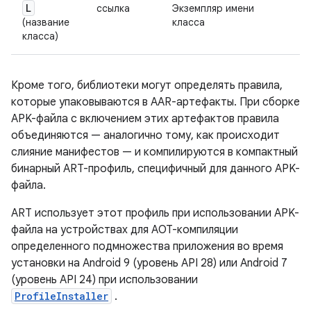
L
ссылка
Экземпляр имени
(название
класса
класса)
Кроме того, библиотеки могут определять правила,
которые упаковываются в AAR-артефакты. При сборке
APK-файла с включением этих артефактов правила
объединяются — аналогично тому, как происходит
слияние манифестов — и компилируются в компактный
бинарный ART-профиль, специфичный для данного APK-
файла.
ART использует этот профиль при использовании APK-
файла на устройствах для AOT-компиляции
определенного подмножества приложения во время
установки на Android 9 (уровень API 28) или Android 7
(уровень API 24) при использовании
ProfileInstaller
.