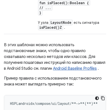
fun
is
Placed(
):Boolean {
/
/
.
.
.
}
Layout
Node
У узла
есть сигнатура
is
Placed(
)Z
.
В этих шаблонах можно использовать
подстановочные знаки, чтобы одно правило
охватывало несколько методов или классов. Для
получения пошаговых инструкций по написанию правил
в Android Studio см. плагин
Android Baseline Profiles
.
Пример правила с использованием подстановочного
знака может выглядеть примерно так:
HSPLandroidx/compose/ui/layout/**->**
(
**
)