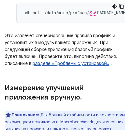
adb
pull
/
data
/
misc
/
profman
/
$
PACKAGE_NAME
-
Это извлечет сгенерированные правила профиля и
установит их в модуль вашего приложения. При
следующей сборке приложения базовый профиль
будет включен. Проверьте это, выполнив действия,
описанные в
разделе «Проблемы с установкой»
.
Измерение улучшений
приложения вручную
.
Примечание:
Для большей стабильности и точности мы
рекомендуем использовать Macrobenchmark для измерения
влияния на производительность, поскольку он может