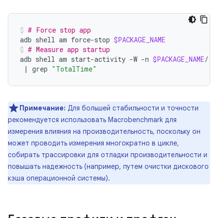
# Force stop app
adb
shell
am
force-stop
$PACKAGE_NAME
# Measure app startup
adb
shell
am
start-activity
-W
-n
$PACKAGE_NAME
/.E
|
grep
"TotalTime"
Примечание:
Для большей стабильности и точности
рекомендуется использовать Macrobenchmark для
измерения влияния на производительность, поскольку он
может проводить измерения многократно в цикле,
собирать трассировки для отладки производительности и
повышать надежность (например, путем очистки дискового
кэша операционной системы).