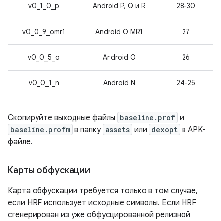
v0_1_0_p
Android P, Q и R
28-30
v0_0_9_omr1
Android O MR1
27
v0_0_5_o
Android O
26
v0_0_1_n
Android N
24-25
Скопируйте выходные файлы
baseline.prof
и
baseline.profm
в папку
assets
или
dexopt
в APK-
файле.
Карты обфускации
Карта обфускации требуется только в том случае,
если HRF использует исходные символы. Если HRF
сгенерирован из уже обфусцированной релизной