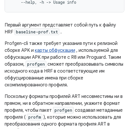
--help,
-h
->
Usage
Первый аргумент представляет собой путь к файлу
HRF
baseline-prof.txt
.
Profgen-cli также требует указания пути к релизной
сборке APK и
карты обфускации
, используемой для
обфускации APK при работе с R8 или Proguard. Таким
образом,
profgen
сможет преобразовывать символы
исходного кода в HRF в соответствующие им
обфусцированные имена при сборке
скомпилированного профиля.
Поскольку форматы профилей ART несовместимы ни в
прямом, ни в обратном направлении, укажите формат
профиля, чтобы пакет
profgen
создавал метаданные
профиля (
profm
), которые можно использовать для
преобразования одного формата профиля ART в