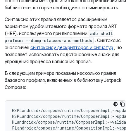
сопоставления методов или классов в приложении или
библиотеке, которые необходимо оптимизировать.
Синтаксис этих правил является расширенным
вариантом удобочитаемого формата профиля ART
(HRF), используемого при выполнении
adb shell
profman --dump-classes-and-methods
. Синтаксис
аналогичен
синтаксису дескрипторов и сигнатур
, но
позволяет использовать подстановочные знаки для
упрощения процесса написания правил.
В следующем примере показаны несколько правил
базового профиля, включенных в библиотеку Jetpack
Compose:
HSPLandroidx/compose/runtime/ComposerImpl
;
->update
HSPLandroidx/compose/runtime/ComposerImpl
;
->update
HLandroidx/compose/runtime/ComposerImpl
;
->validate
PLandroidx/compose/runtime/CompositionImpl
;
->apply