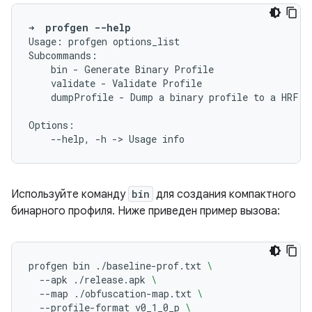
➜
profgen
--help
Usage:
profgen
options_list

bin
-
Generate
Binary
validate
-
Validate
dumpProfile
-
Dump
a
binary
profile
to
a
HRF

--help,
-h
->
Usage
Используйте команду
bin
для создания компактного
бинарного профиля. Ниже приведен пример вызова:
profgen
bin
./baseline-prof.txt
\
--apk
./release.apk
\
--map
./obfuscation-map.txt
\
--profile-format
v0_1_0_p
\