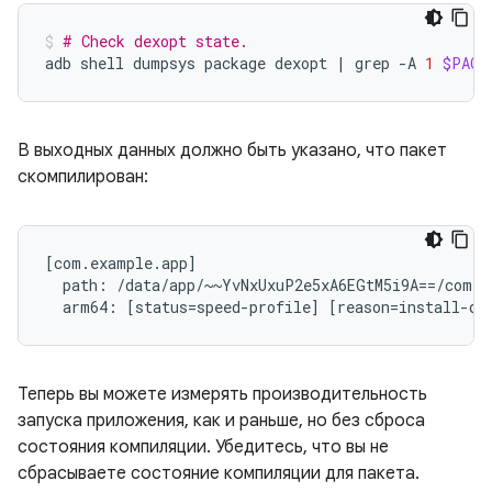
# Check dexopt state.
adb
shell
dumpsys
package
dexopt
|
grep
-A
1
$PACK
В выходных данных должно быть указано, что пакет
скомпилирован:
[com.example.app]

  path: /data/app/~~YvNxUxuP2e5xA6EGtM5i9A==/com.e
Теперь вы можете измерять производительность
запуска приложения, как и раньше, но без сброса
состояния компиляции. Убедитесь, что вы не
сбрасываете состояние компиляции для пакета.